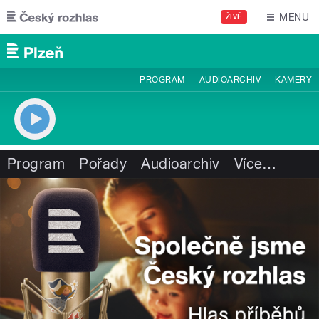
Přejít k hlavnímu obsahu
MENU
ŽIVĚ
PROGRAM
AUDIOARCHIV
KAMERY
Program
Pořady
Audioarchiv
Více
…