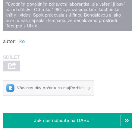
Původním povoláním zdravotní laborantka, ale vaření ji baví
už od dětství. Od roku 1994 vydává populární kuchařské
knihy i videa. Spolupracovala s Jiřinou Bohdalovou a jako
první u nás napsala i kuchařku ze seriálového prostředí
Recepty z Ulice.
autor:
iko
Všechny díly pořadu na mujRozhlas
Jak nás naladíte na DABu