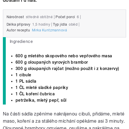
dostání i u nás.
Náročnost
středně obtížné
|
Počet porcí
6
|
Délka přípravy
1,5 hodiny
|
Typ jídla
oběd
|
Autor receptu
Mirka Kuntzmannová
Ingredience
600 g mletého skopového nebo vepřového masa
600 g oloupaných syrových brambor
300 g oloupaných rajčat (možno použít i z konzervy)
1 cibule
1 PL sádla
1 ČL mleté sladké papriky
1 ČL koření čubrica
petrželka, mletý pepř, sůl
Na části sádla zpěníme nakrájenou cibuli, přidáme, mleté
maso, koření a za stálého míchání opékáme asi 3 minuty.
Oloupané brambory omyjeme, osušíme a nakrájíme na