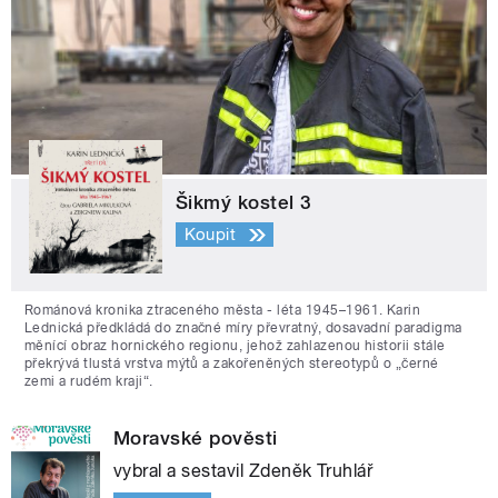
Šikmý kostel 3
Koupit
Románová kronika ztraceného města - léta 1945–1961. Karin
Lednická předkládá do značné míry převratný, dosavadní paradigma
měnící obraz hornického regionu, jehož zahlazenou historii stále
překrývá tlustá vrstva mýtů a zakořeněných stereotypů o „černé
zemi a rudém kraji“.
Moravské pověsti
vybral a sestavil Zdeněk Truhlář