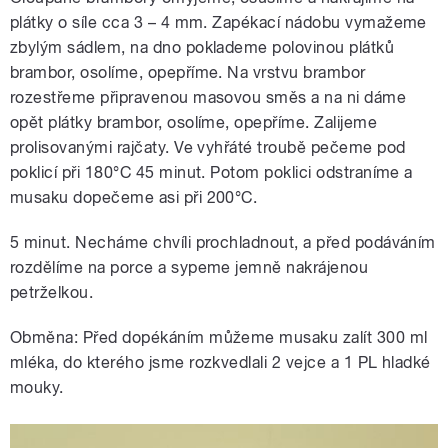
plátky o síle cca 3 – 4 mm. Zapékací nádobu vymažeme
zbylým sádlem, na dno poklademe polovinou plátků
brambor, osolíme, opepříme. Na vrstvu brambor
rozestřeme připravenou masovou směs a na ni dáme
opět plátky brambor, osolíme, opepříme. Zalijeme
prolisovanými rajčaty. Ve vyhřáté troubě pečeme pod
poklicí při 180°C 45 minut. Potom poklici odstraníme a
musaku dopečeme asi při 200°C.
5 minut. Necháme chvíli prochladnout, a před podáváním
rozdělíme na porce a sypeme jemně nakrájenou
petrželkou.
Obměna: Před dopékáním můžeme musaku zalít 300 ml
mléka, do kterého jsme rozkvedlali 2 vejce a 1 PL hladké
mouky.