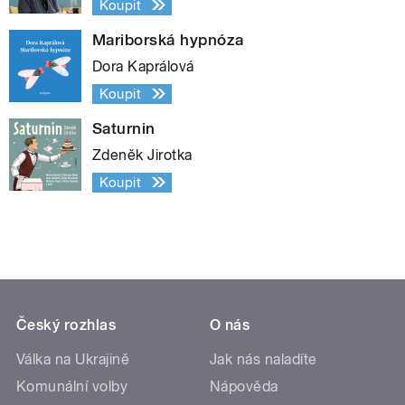
Koupit
Mariborská hypnóza
Dora Kaprálová
Koupit
Saturnin
Zdeněk Jirotka
Koupit
Český rozhlas
O nás
Válka na Ukrajině
Jak nás naladíte
Komunální volby
Nápověda