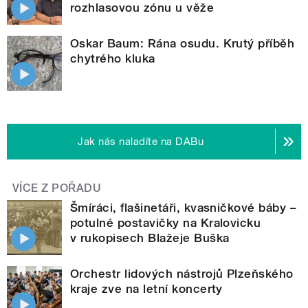
rozhlasovou zónu u věže
Oskar Baum: Rána osudu. Krutý příběh
chytrého kluka
Jak nás naladíte na DABu
VÍCE Z POŘADU
Šmíráci, flašinetáři, kvasničkové báby –
potulné postavičky na Kralovicku
v rukopisech Blažeje Buška
Orchestr lidových nástrojů Plzeňského
kraje zve na letní koncerty