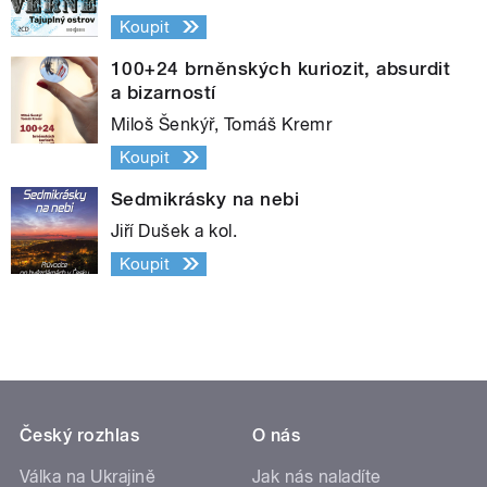
Koupit
100+24 brněnských kuriozit, absurdit
a bizarností
Miloš Šenkýř, Tomáš Kremr
Koupit
Sedmikrásky na nebi
Jiří Dušek a kol.
Koupit
Český rozhlas
O nás
Válka na Ukrajině
Jak nás naladíte