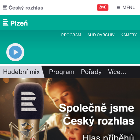
Přejít k hlavnímu obsahu
MENU
ŽIVĚ
PROGRAM
AUDIOARCHIV
KAMERY
Hudební mix
Program
Pořady
Více
…