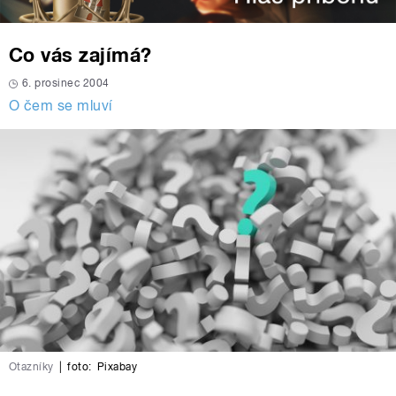
Co vás zajímá?
6. prosinec 2004
O čem se mluví
Otazníky
|
foto:
Pixabay