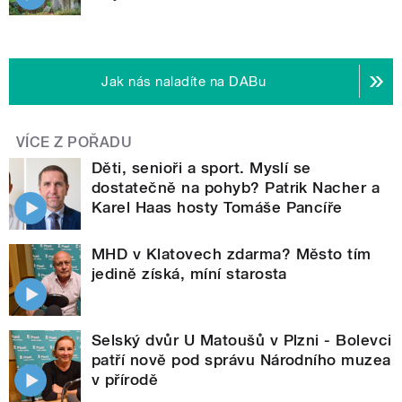
Jak nás naladíte na DABu
VÍCE Z POŘADU
Děti, senioři a sport. Myslí se
dostatečně na pohyb? Patrik Nacher a
Karel Haas hosty Tomáše Pancíře
MHD v Klatovech zdarma? Město tím
jedině získá, míní starosta
Selský dvůr U Matoušů v Plzni - Bolevci
patří nově pod správu Národního muzea
v přírodě