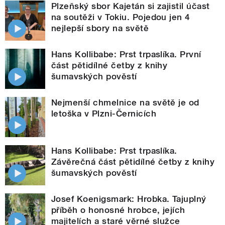
Plzeňský sbor Kajetán si zajistil účast
na soutěži v Tokiu. Pojedou jen 4
nejlepší sbory na světě
Hans Kollibabe: Prst trpaslíka. První
část pětidílné četby z knihy
šumavských pověstí
Nejmenší chmelnice na světě je od
letoška v Plzni-Černicích
Hans Kollibabe: Prst trpaslíka.
Závěrečná část pětidílné četby z knihy
šumavských pověstí
Josef Koenigsmark: Hrobka. Tajuplný
příběh o honosné hrobce, jejích
majitelích a staré věrné služce