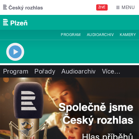
Přejít k hlavnímu obsahu
MENU
ŽIVĚ
PROGRAM
AUDIOARCHIV
KAMERY
Program
Pořady
Audioarchiv
Více
…