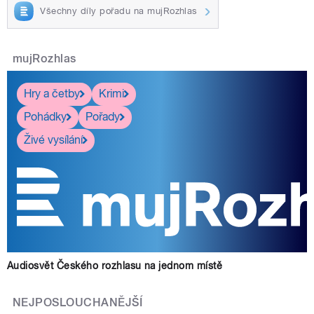
Všechny díly pořadu na mujRozhlas
mujRozhlas
Hry a četby
Krimi
Pohádky
Pořady
Živé vysílání
Audiosvět Českého rozhlasu na jednom místě
NEJPOSLOUCHANĚJŠÍ