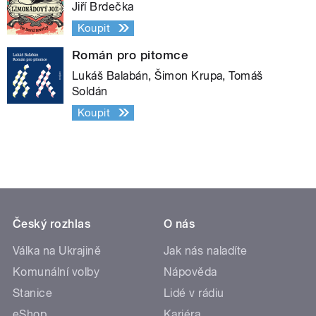
Jiří Brdečka
Koupit
Román pro pitomce
Lukáš Balabán, Šimon Krupa, Tomáš
Soldán
Koupit
Český rozhlas
O nás
Válka na Ukrajině
Jak nás naladíte
Komunální volby
Nápověda
Stanice
Lidé v rádiu
eShop
Kariéra