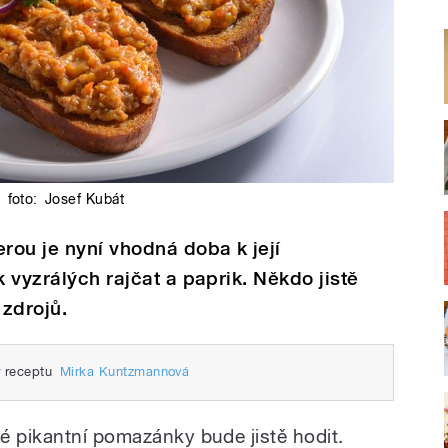
|
foto:
Josef Kubát
rou je nyní vhodná doba k její
k vyzrálých rajčat a paprik. Někdo jistě
 zdrojů.
r receptu
Mirka Kuntzmannová
é pikantní pomazánky bude jistě hodit.