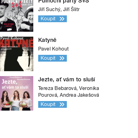
Půlnoční párty S+Š
Jiří Suchý, Jiří Šlitr
Koupit
Katyně
Pavel Kohout
Koupit
Jezte, ať vám to sluší
Tereza Bebarová, Veronika
Pourová, Andrea Jakešová
Koupit