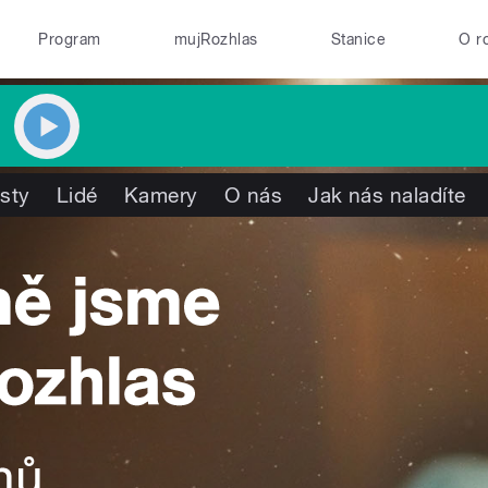
Program
mujRozhlas
Stanice
O r
isty
Lidé
Kamery
O nás
Jak nás naladíte