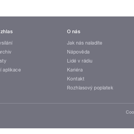
zhlas
O nás
ysílání
Jak nás naladíte
rchiv
Nápověda
sty
Lidé v rádiu
í aplikace
Kariéra
Kontakt
Rozhlasový poplatek
Coo