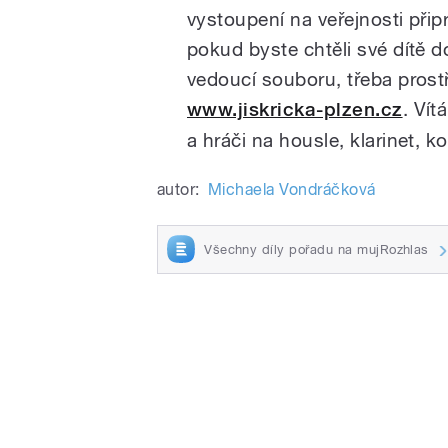
vystoupení na veřejnosti připr
pokud byste chtěli své dítě d
vedoucí souboru, třeba pros
www.jiskricka-plzen.cz
. Vít
a hráči na housle, klarinet, 
autor:
Michaela Vondráčková
Všechny díly pořadu na mujRozhlas