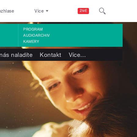
ozhlase
Více
ŽIVĚ
PROGRAM
AUDIOARCHIV
KAMERY
nás naladíte
Kontakt
Více
…