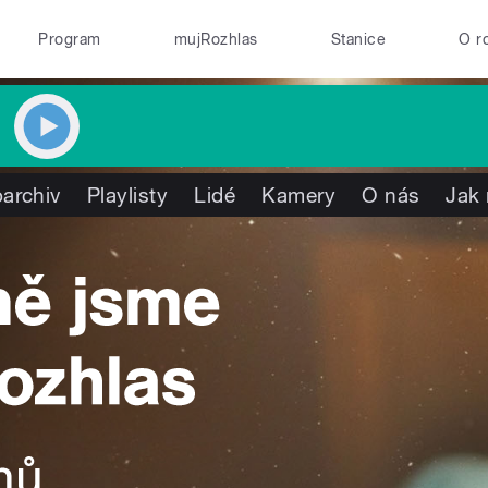
Program
mujRozhlas
Stanice
O r
archiv
Playlisty
Lidé
Kamery
O nás
Jak 