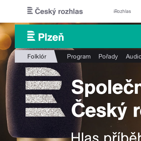
Přejít k hlavnímu obsahu
iRozhlas
Folklór
Program
Pořady
Audio