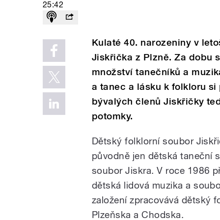
25:42
Kulaté 40. narozeniny v leto
Jiskřička z Plzně. Za dobu
množství tanečníků a muzika
a tanec a lásku k folkloru si
bývalých členů Jiskřičky te
potomky.
Dětský folklorní soubor Jiskř
původně jen dětská taneční s
soubor Jiskra. V roce 1986 p
dětská lidová muzika a soubo
založení zpracovává dětský f
Plzeňska a Chodska.