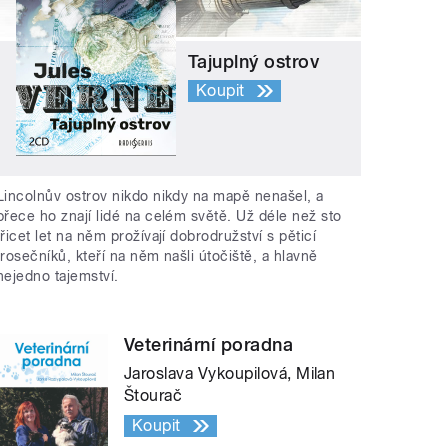
Tajuplný ostrov
Koupit
Lincolnův ostrov nikdo nikdy na mapě nenašel, a
přece ho znají lidé na celém světě. Už déle než sto
třicet let na něm prožívají dobrodružství s pěticí
trosečníků, kteří na něm našli útočiště, a hlavně
nejedno tajemství.
Veterinární poradna
Jaroslava Vykoupilová, Milan
Štourač
Koupit