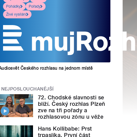
Pohádky
Pořady
Živé vysílání
Audiosvět Českého rozhlasu na jednom místě
NEJPOSLOUCHANĚJŠÍ
72. Chodské slavnosti se
blíží. Český rozhlas Plzeň
zve na tři pořady a
rozhlasovou zónu u věže
Hans Kollibabe: Prst
trpaslíka. První část