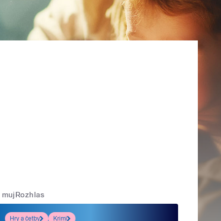
mujRozhlas
Hry a četby
Krimi