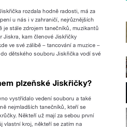
Jiskřička rozdala hodně radosti, má za
ení u nás i v zahraničí, nejrůznějších
ě je stále zdrojem tanečníků, muzikantů
 Jiskra, kam členové Jiskřičky
de ve své zálibě – tancování a muzice –
ž do dětského souboru Jiskřička vodí své
nem plzeňské Jiskřičky?
vno vystřídalo vedení souboru a také
lně nejmladších tanečníků, kteří se
 krůčky. Někteří už mají za sebou první
j vlastní kroj, někteří se zatím na