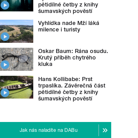
pětidílné četby z knihy
šumavských pověstí
Vyhlídka nade Mží láká
milence i turisty
Oskar Baum: Rána osudu.
Krutý příběh chytrého
kluka
Hans Kollibabe: Prst
trpaslíka. Závěrečná část
pětidílné četby z knihy
šumavských pověstí
Jak nás naladíte na DABu