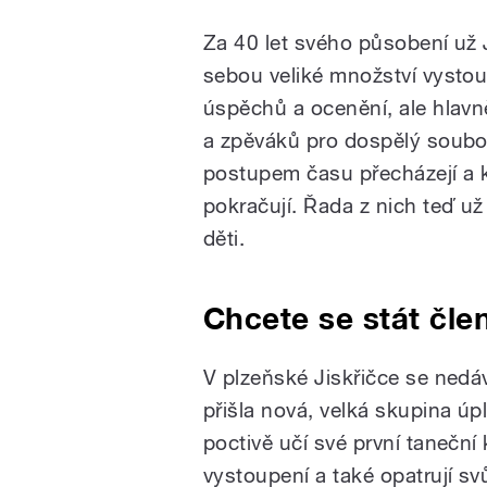
Za 40 let svého působení už 
sebou veliké množství vystoup
úspěchů a ocenění, ale hlavn
a zpěváků pro dospělý soubor
postupem času přecházejí a k
pokračují. Řada z nich teď u
děti.
Chcete se stát čle
V plzeňské Jiskřičce se nedá
přišla nová, velká skupina úp
poctivě učí své první taneční
vystoupení a také opatrují svů