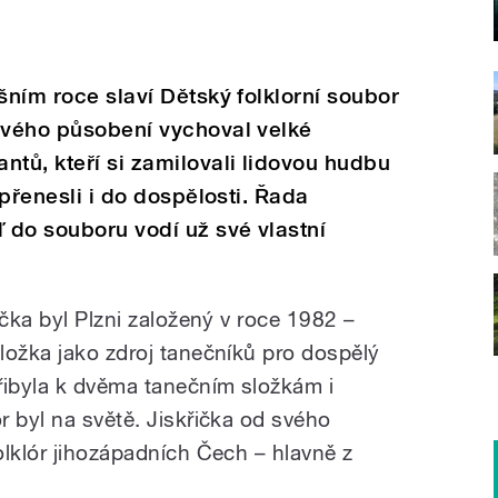
šním roce slaví Dětský folklorní soubor
 svého působení vychoval velké
ntů, kteří si zamilovali lidovou hudbu
 přenesli i do dospělosti. Řada
ď do souboru vodí už své vlastní
ička byl Plzni založený v roce 1982 –
ložka jako zdroj tanečníků pro dospělý
řibyla k dvěma tanečním složkám i
r byl na světě. Jiskřička od svého
olklór jihozápadních Čech – hlavně z