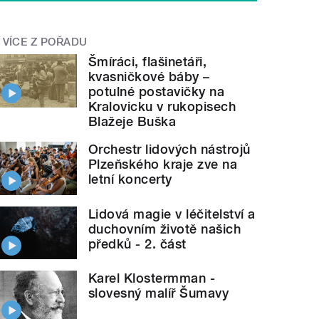
VÍCE Z POŘADU
Šmíráci, flašinetáři,
kvasničkové báby –
potulné postavičky na
Kralovicku v rukopisech
Blažeje Buška
Orchestr lidových nástrojů
Plzeňského kraje zve na
letní koncerty
Lidová magie v léčitelství a
duchovním životě našich
předků - 2. část
Karel Klostermman -
slovesný malíř Šumavy