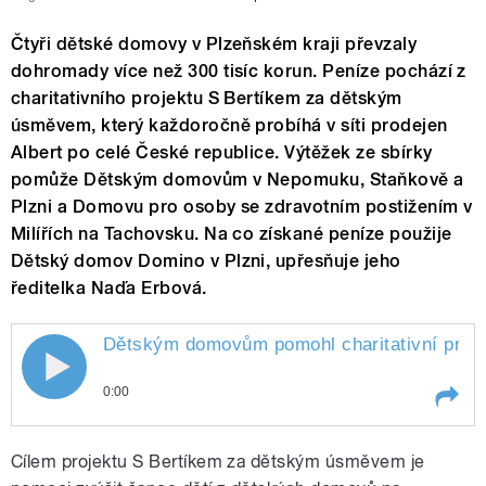
Čtyři dětské domovy v Plzeňském kraji převzaly
dohromady více než 300 tisíc korun. Peníze pochází z
charitativního projektu S Bertíkem za dětským
úsměvem, který každoročně probíhá v síti prodejen
Albert po celé České republice. Výtěžek ze sbírky
pomůže Dětským domovům v Nepomuku, Staňkově a
Plzni a Domovu pro osoby se zdravotním postižením v
Milířích na Tachovsku. Na co získané peníze použije
Dětský domov Domino v Plzni, upřesňuje jeho
ředitelka Naďa Erbová.
Dětským domovům pomohl charitativní proje
0:00
Play /
Bertíkem
Dětským domovům pomohl
Cílem projektu S Bertíkem za dětským úsměvem je
charitativní projekt s