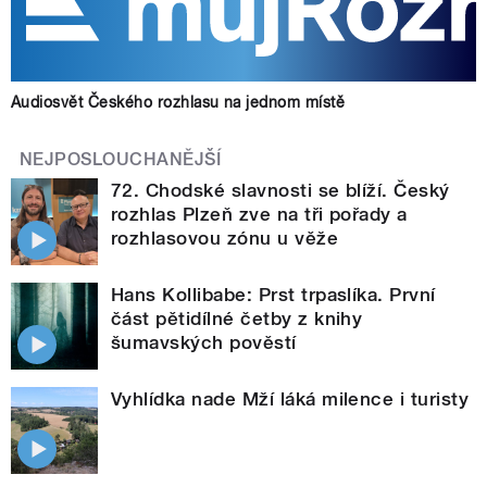
Audiosvět Českého rozhlasu na jednom místě
NEJPOSLOUCHANĚJŠÍ
72. Chodské slavnosti se blíží. Český
rozhlas Plzeň zve na tři pořady a
rozhlasovou zónu u věže
Hans Kollibabe: Prst trpaslíka. První
část pětidílné četby z knihy
šumavských pověstí
Vyhlídka nade Mží láká milence i turisty