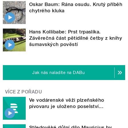
Oskar Baum: Rána osudu. Krutý příběh
chytrého kluka
Hans Kollibabe: Prst trpaslíka.
Závěrečná část pětidílné četby z knihy
šumavských pověstí
Jak nás naladíte na DABu
VÍCE Z POŘADU
Ve vodárenské věži plzeňského
pivovaru je uloženo poselství...
Středověké důlní dílo Mauricius by