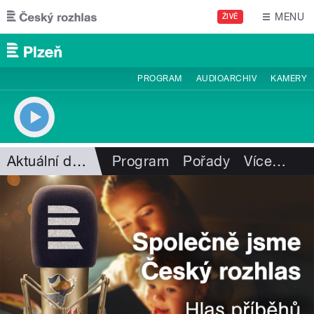
Přejít k hlavnímu obsahu
MENU
ŽIVĚ
PROGRAM
AUDIOARCHIV
KAMERY
Aktuální dění
Program
Pořady
Více
…