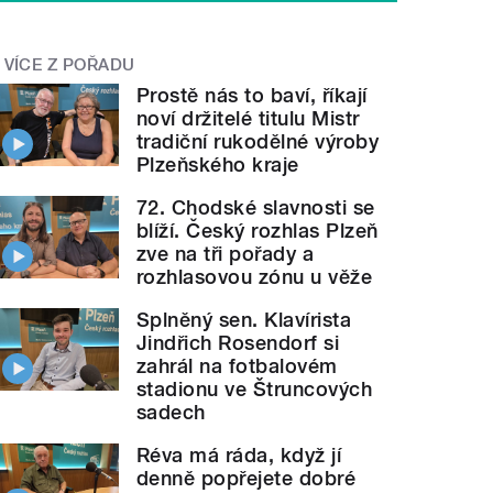
VÍCE Z POŘADU
Prostě nás to baví, říkají
noví držitelé titulu Mistr
tradiční rukodělné výroby
Plzeňského kraje
72. Chodské slavnosti se
blíží. Český rozhlas Plzeň
zve na tři pořady a
rozhlasovou zónu u věže
Splněný sen. Klavírista
Jindřich Rosendorf si
zahrál na fotbalovém
stadionu ve Štruncových
sadech
Réva má ráda, když jí
denně popřejete dobré