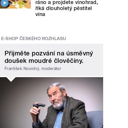
ráno a projdete vinohrad,
říká dlouholetý pěstitel
vína
E-SHOP ČESKÉHO ROZHLASU
Přijměte pozvání na úsměvný
doušek moudré člověčiny.
František Novotný, moderátor