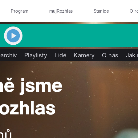
Program
mujRozhlas
Stanice
O r
archiv
Playlisty
Lidé
Kamery
O nás
Jak 