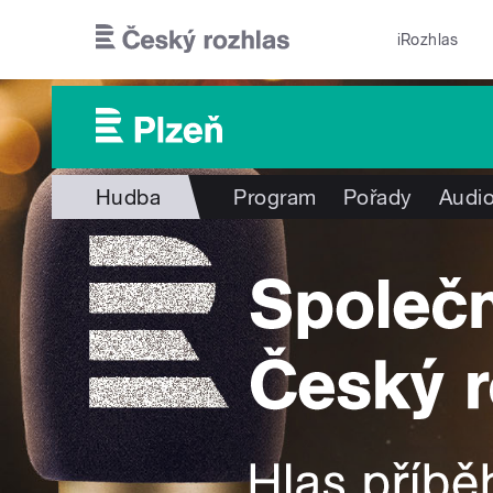
Přejít k hlavnímu obsahu
iRozhlas
Hudba
Program
Pořady
Audio