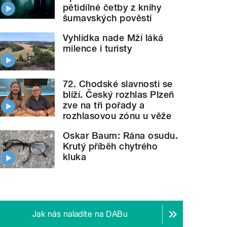
pětidílné četby z knihy
šumavských pověstí
Vyhlídka nade Mží láká
milence i turisty
72. Chodské slavnosti se
blíží. Český rozhlas Plzeň
zve na tři pořady a
rozhlasovou zónu u věže
Oskar Baum: Rána osudu.
Krutý příběh chytrého
kluka
Jak nás naladíte na DABu