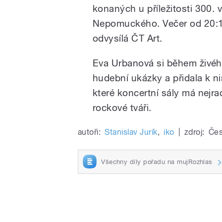
konaných u příležitosti 300. 
Nepomuckého. Večer od 20:1
odvysílá ČT Art.
Eva Urbanová si během živéh
hudební ukázky a přidala k n
které koncertní sály má nejrad
rockové tváři.
autoři:
Stanislav Jurík
,
iko
|
zdroj:
Čes
Všechny díly pořadu na mujRozhlas