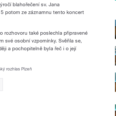
výročí blahořečení sv. Jana
5 potom ze záznamnu tento koncert
o rozhovoru také poslechla připravené
im své osobní vzpomínky. Svěřila se,
ěji a pochopitelně byla řeč i o její
ký rozhlas Plzeň