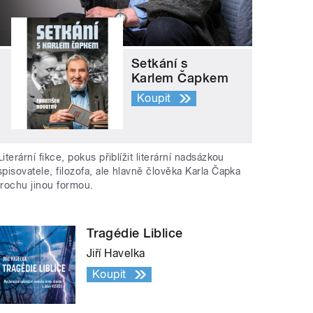
Setkání s
Karlem Čapkem
Koupit
Literární fikce, pokus přiblížit literární nadsázkou
spisovatele, filozofa, ale hlavně člověka Karla Čapka
trochu jinou formou.
Tragédie Liblice
Jiří Havelka
Koupit