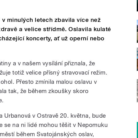
v minulých letech zbavila více než
zdravě a velice střídmě. Oslavila kulaté
cházející koncerty, ať už operní nebo
iny a v našem vysílání přiznala, že
uje totiž velice přísný stravovací režim.
ohol. Přesto zmínila malou oslavu v
jala tak, že během zkoušky skoro
e.
va Urbanová v Ostravě 20. května, bude
le se na ni lidé mohou těšit v Nepomuku
áměstí během Svatojánských oslav,