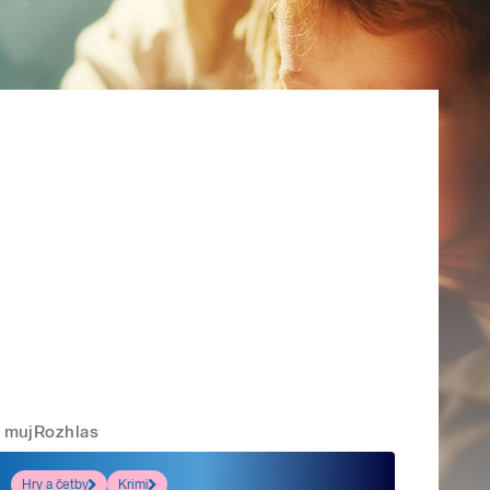
mujRozhlas
Hry a četby
Krimi