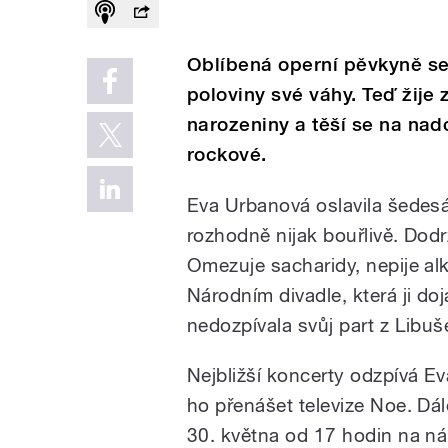
Oblíbená operní pěvkyně se 
poloviny své váhy. Teď žije 
narozeniny a těší se na nad
rockové.
Eva Urbanová oslavila šedesát
rozhodně nijak bouřlivě. Dodrž
Omezuje sacharidy, nepije alk
Národním divadle, která ji do
nedozpívala svůj part z Libuš
Nejbližší koncerty odzpívá E
ho přenášet televize Noe. Dá
30. května od 17 hodin na n