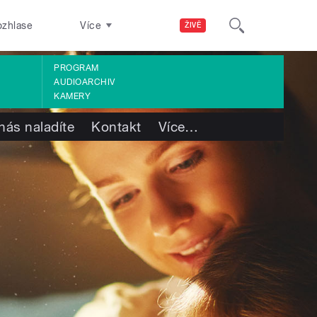
ozhlase
Více
ŽIVĚ
PROGRAM
AUDIOARCHIV
KAMERY
nás naladíte
Kontakt
Více
…