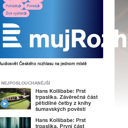
Pohádky
Pořady
Živé vysílání
Audiosvět Českého rozhlasu na jednom místě
NEJPOSLOUCHANĚJŠÍ
Hans Kollibabe: Prst
trpaslíka. Závěrečná část
pětidílné četby z knihy
šumavských pověstí
Hans Kollibabe: Prst
trpaslíka. První část