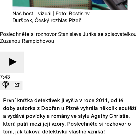
Náš host - vizuál | Foto: Rostislav
Duršpek, Český rozhlas Plzeň
Poslechněte si rozhovor Stanislava Juríka se spisovatelkou
Zuzanou Rampichovou
7:43
První knížka detektivek jí vyšla v roce 2011, od té
doby autorka z Dobřan u Plzně vyhrála několik soutěží
a vydává povídky a romány ve stylu Agathy Christie,
která patří mezi její vzory. Poslechněte si rozhovor o
tom, jak taková detektivka vlastně vzniká!