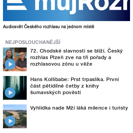
Audiosvět Českého rozhlasu na jednom místě
NEJPOSLOUCHANĚJŠÍ
72. Chodské slavnosti se blíží. Český
rozhlas Plzeň zve na tři pořady a
rozhlasovou zónu u věže
Hans Kollibabe: Prst trpaslíka. První
část pětidílné četby z knihy
šumavských pověstí
Vyhlídka nade Mží láká milence i turisty