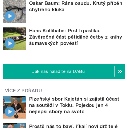
Oskar Baum: Rána osudu. Krutý příběh
chytrého kluka
Hans Kollibabe: Prst trpaslíka.
Závěrečná část pětidílné četby z knihy
šumavských pověstí
Jak nás naladíte na DABu
VÍCE Z POŘADU
Plzeňský sbor Kajetán si zajistil účast
na soutěži v Tokiu. Pojedou jen 4
nejlepší sbory na světě
Prostě nás to baví, říkají noví držitelé