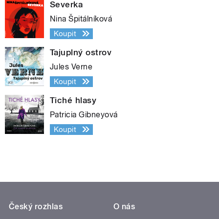
Severka
Nina Špitálníková
Koupit
Tajuplný ostrov
Jules Verne
Koupit
Tiché hlasy
Patricia Gibneyová
Koupit
Český rozhlas
O nás