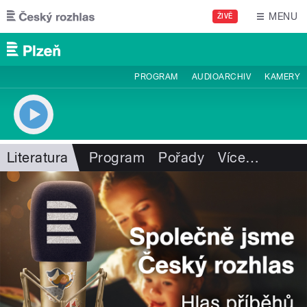
Přejít k hlavnímu obsahu
MENU
ŽIVĚ
PROGRAM
AUDIOARCHIV
KAMERY
Literatura
Program
Pořady
Více
…