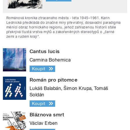
Románová kronika ztraceného města - léta 1945–1961. Karin
Lednická předkládá do značné míry převratný, dosavadní paradigma
měnící obraz hornického regionu, jehož zahlazenou historii stále
překrývá tlustá vrstva mýtů a zakořeněných stereotypů o „černé
zemi a rudém kraji“.
Cantus lucis
Carmina Bohemica
Koupit
Román pro pitomce
Lukáš Balabán, Šimon Krupa, Tomáš
Soldán
Koupit
Bláznova smrt
Václav Erben