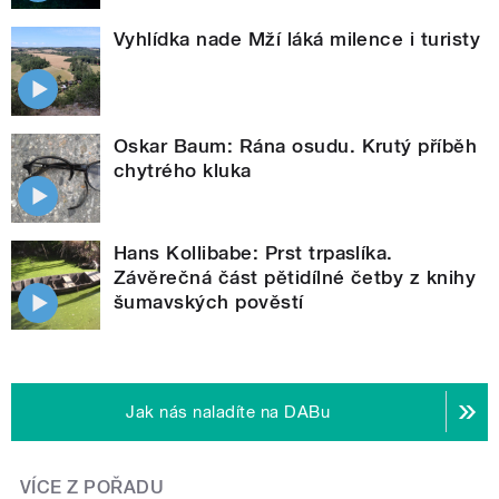
Vyhlídka nade Mží láká milence i turisty
Oskar Baum: Rána osudu. Krutý příběh
chytrého kluka
Hans Kollibabe: Prst trpaslíka.
Závěrečná část pětidílné četby z knihy
šumavských pověstí
Jak nás naladíte na DABu
VÍCE Z POŘADU