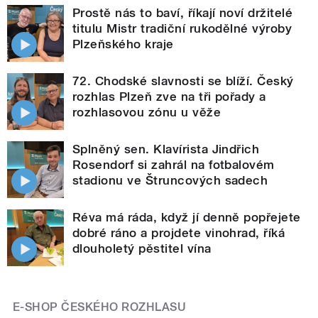
Prostě nás to baví, říkají noví držitelé
titulu Mistr tradiční rukodělné výroby
Plzeňského kraje
72. Chodské slavnosti se blíží. Český
rozhlas Plzeň zve na tři pořady a
rozhlasovou zónu u věže
Splněný sen. Klavírista Jindřich
Rosendorf si zahrál na fotbalovém
stadionu ve Štruncových sadech
Réva má ráda, když jí denně popřejete
dobré ráno a projdete vinohrad, říká
dlouholetý pěstitel vína
E-SHOP ČESKÉHO ROZHLASU