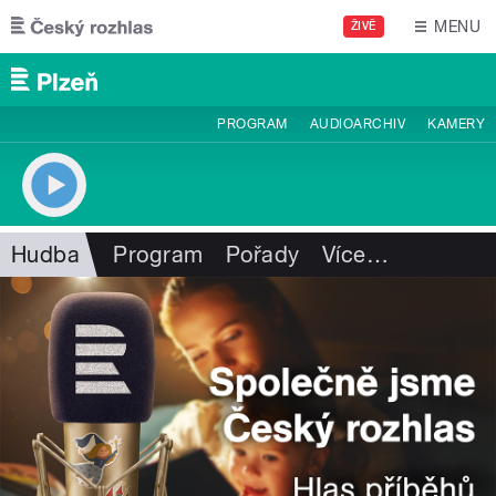
Přejít k hlavnímu obsahu
MENU
ŽIVĚ
PROGRAM
AUDIOARCHIV
KAMERY
Hudba
Program
Pořady
Více
…