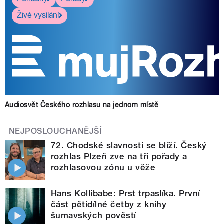
Živé vysílání
Audiosvět Českého rozhlasu na jednom místě
NEJPOSLOUCHANĚJŠÍ
72. Chodské slavnosti se blíží. Český
rozhlas Plzeň zve na tři pořady a
rozhlasovou zónu u věže
Hans Kollibabe: Prst trpaslíka. První
část pětidílné četby z knihy
šumavských pověstí