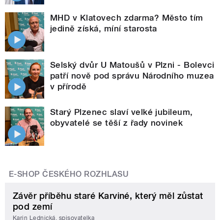
MHD v Klatovech zdarma? Město tím
jedině získá, míní starosta
Selský dvůr U Matoušů v Plzni - Bolevci
patří nově pod správu Národního muzea
v přírodě
Starý Plzenec slaví velké jubileum,
obyvatelé se těší z řady novinek
E-SHOP ČESKÉHO ROZHLASU
Závěr příběhu staré Karviné, který měl zůstat
pod zemí
Karin Lednická, spisovatelka