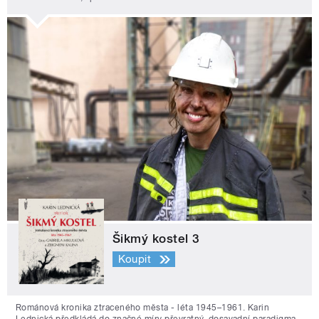
Šikmý kostel 3
Koupit
Románová kronika ztraceného města - léta 1945–1961. Karin
Lednická předkládá do značné míry převratný, dosavadní paradigma