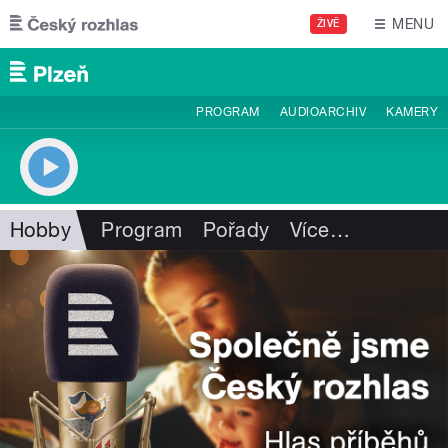
Přejít k hlavnímu obsahu
MENU
ŽIVĚ
PROGRAM
AUDIOARCHIV
KAMERY
Hobby
Program
Pořady
Více
…