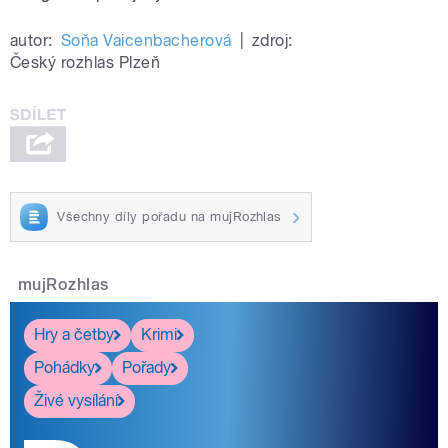
autor:
Soňa Vaicenbacherová
|
zdroj:
Český rozhlas Plzeň
Všechny díly pořadu na mujRozhlas
mujRozhlas
Hry a četby
Krimi
Pohádky
Pořady
Živé vysílání