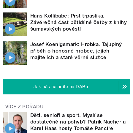
Hans Kollibabe: Prst trpaslíka.
Závěrečná část pětidílné četby z knihy
šumavských pověstí
Josef Koenigsmark: Hrobka. Tajuplný
příběh o honosné hrobce, jejích
majitelích a staré věrné služce
Jak nás naladíte na DABu
VÍCE Z POŘADU
Děti, senioři a sport. Myslí se
dostatečně na pohyb? Patrik Nacher a
Karel Haas hosty Tomáše Pancíře