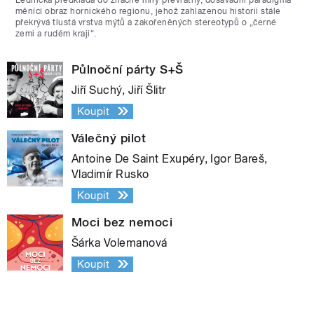
měnící obraz hornického regionu, jehož zahlazenou historii stále
překrývá tlustá vrstva mýtů a zakořeněných stereotypů o „černé
zemi a rudém kraji“.
Půlnoční párty S+Š
Jiří Suchý, Jiří Šlitr
Koupit
Válečný pilot
Antoine De Saint Exupéry, Igor Bareš,
Vladimír Rusko
Koupit
Moci bez nemoci
Šárka Volemanová
Koupit