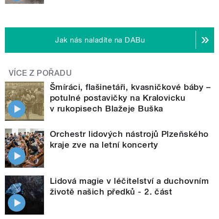
Jak nás naladíte na DABu
VÍCE Z POŘADU
Šmíráci, flašinetáři, kvasničkové báby –
potulné postavičky na Kralovicku
v rukopisech Blažeje Buška
Orchestr lidových nástrojů Plzeňského
kraje zve na letní koncerty
Lidová magie v léčitelství a duchovním
životě našich předků - 2. část