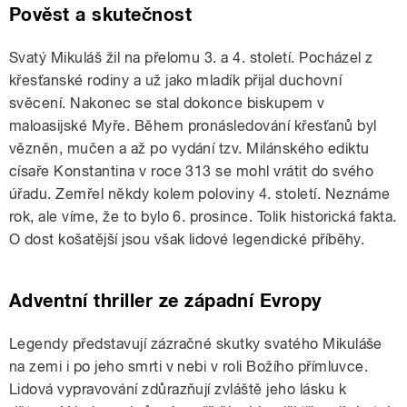
Pověst a skutečnost
Svatý Mikuláš žil na přelomu 3. a 4. století. Pocházel z
křesťanské rodiny a už jako mladík přijal duchovní
svěcení. Nakonec se stal dokonce biskupem v
maloasijské Myře. Během pronásledování křesťanů byl
vězněn, mučen a až po vydání tzv. Milánského ediktu
císaře Konstantina v roce 313 se mohl vrátit do svého
úřadu. Zemřel někdy kolem poloviny 4. století. Neznáme
rok, ale víme, že to bylo 6. prosince. Tolik historická fakta.
O dost košatější jsou však lidové legendické příběhy.
Adventní thriller ze západní Evropy
Legendy představují zázračné skutky svatého Mikuláše
na zemi i po jeho smrti v nebi v roli Božího přímluvce.
Lidová vypravování zdůrazňují zvláště jeho lásku k