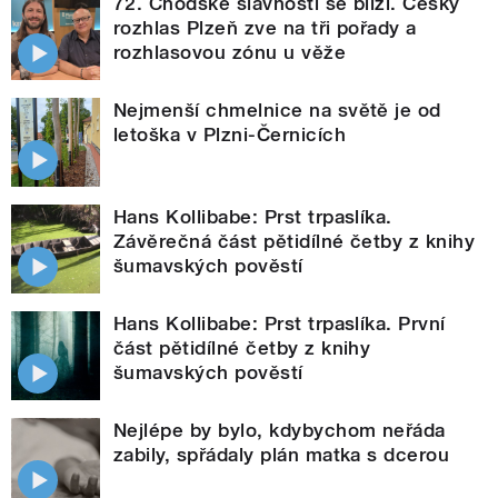
72. Chodské slavnosti se blíží. Český
rozhlas Plzeň zve na tři pořady a
rozhlasovou zónu u věže
Nejmenší chmelnice na světě je od
letoška v Plzni-Černicích
Hans Kollibabe: Prst trpaslíka.
Závěrečná část pětidílné četby z knihy
šumavských pověstí
Hans Kollibabe: Prst trpaslíka. První
část pětidílné četby z knihy
šumavských pověstí
Nejlépe by bylo, kdybychom neřáda
zabily, spřádaly plán matka s dcerou