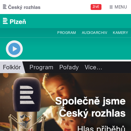
Přejít k hlavnímu obsahu
MENU
ŽIVĚ
PROGRAM
AUDIOARCHIV
KAMERY
Folklór
Program
Pořady
Více
…