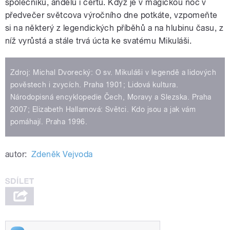
společníků, andělů i čertů. Když je v magickou noc v
předvečer světcova výročního dne potkáte, vzpomeňte
si na některý z legendických příběhů a na hlubinu času, z
níž vyrůstá a stále trvá úcta ke svatému Mikuláši.
Zdroj: Michal Dvorecký: O sv. Mikuláši v legendě a lidových
pověstech i zvycích. Praha 1901; Lidová kultura.
Národopisná encyklopedie Čech, Moravy a Slezska. Praha
2007; Elizabeth Hallamová: Světci. Kdo jsou a jak vám
pomáhají. Praha 1996.
autor:
Zdeněk Vejvoda