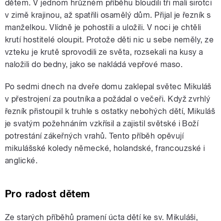
dětem. V jednom hrůzném příběhu bloudili tři malí sirotci
v zimě krajinou, až spatřili osamělý dům. Přijal je řezník s
manželkou. Vlídně je pohostili a uložili. V noci je chtěli
krutí hostitelé oloupit. Protože děti nic u sebe neměly, ze
vzteku je krutě sprovodili ze světa, rozsekali na kusy a
naložili do bedny, jako se nakládá vepřové maso.
Po sedmi dnech na dveře domu zaklepal světec Mikuláš
v přestrojení za poutníka a požádal o večeři. Když zvrhlý
řezník přistoupil k truhle s ostatky nebohých dětí, Mikuláš
je svatým požehnáním vzkřísil a zajistil světské i Boží
potrestání zákeřných vrahů. Tento příběh opěvují
mikulášské koledy německé, holandské, francouzské i
anglické.
Pro radost dětem
Ze starých příběhů pramení úcta dětí ke sv. Mikuláši,