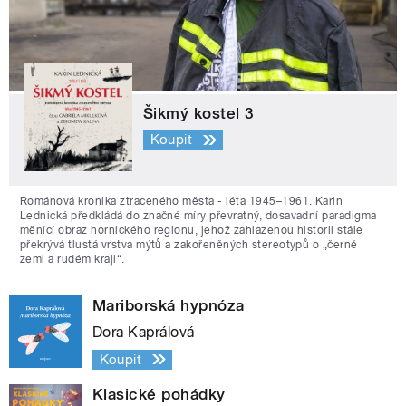
Šikmý kostel 3
Koupit
Románová kronika ztraceného města - léta 1945–1961. Karin
Lednická předkládá do značné míry převratný, dosavadní paradigma
měnící obraz hornického regionu, jehož zahlazenou historii stále
překrývá tlustá vrstva mýtů a zakořeněných stereotypů o „černé
zemi a rudém kraji“.
Mariborská hypnóza
Dora Kaprálová
Koupit
Klasické pohádky