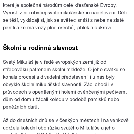
která je společná národům celé křesťanské Evropy.
Vyrostl z ní i obyčej svatomikulášského nadělování. Děti
se těší, vykládají si, jak se světec snáší z nebe na zlaté
pentli a že má vozy plné ořechů, jablek a cukroví.
Školní a rodinná slavnost
Svatý Mikuláš je v řadě evropských zemí již od
středověku patronem školní mládeže. O jeho svátku se
konala procesí a divadelní představení, i u nás byly
obvyklé školní mikulášské slavnosti. Žáci chodili v
průvodech s opentlenými holemi ověnčenými pečivem,
dům od domu žádali koledu v podobě pamlsků nebo
peněžních darů.
Až do dnešních dnů se v českých městech i na venkově
udržela kolední obchůzka svatého Mikuláše a jeho