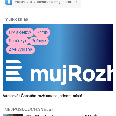
Všechny díly pořadu na mujRozhlas
mujRozhlas
Hry a četby
Krimi
Pohádky
Pořady
Živé vysílání
Audiosvět Českého rozhlasu na jednom místě
NEJPOSLOUCHANĚJŠÍ