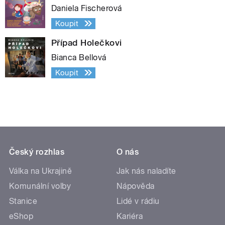
Daniela Fischerová
Koupit
Případ Holečkovi
Bianca Bellová
Koupit
Český rozhlas
O nás
Válka na Ukrajině
Jak nás naladíte
Komunální volby
Nápověda
Stanice
Lidé v rádiu
eShop
Kariéra