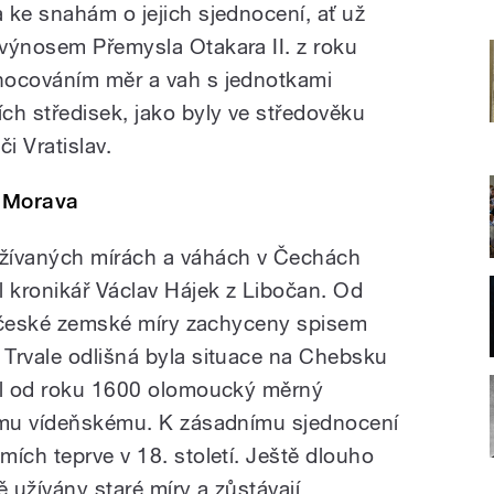
 ke snahám o jejich sjednocení, ať už
výnosem Přemysla Otakara II. z roku
nocováním měr a vah s jednotkami
ch středisek, jako byly ve středověku
i Vratislav.
o Morava
žívaných mírách a váhách v Čechách
l kronikář Václav Hájek z Libočan. Od
ší české zemské míry zachyceny spisem
Trvale odlišná byla situace na Chebsku
til od roku 1600 olomoucký měrný
tomu vídeňskému. K zásadnímu sjednocení
ích teprve v 18. století. Ještě dlouho
 užívány staré míry a zůstávají