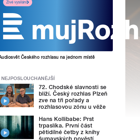
Živé vysílání
Audiosvět Českého rozhlasu na jednom místě
NEJPOSLOUCHANĚJŠÍ
72. Chodské slavnosti se
blíží. Český rozhlas Plzeň
zve na tři pořady a
rozhlasovou zónu u věže
Hans Kollibabe: Prst
trpaslíka. První část
pětidílné četby z knihy
šumavských pověstí