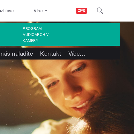
ozhlase
Více
ŽIVĚ
PROGRAM
AUDIOARCHIV
KAMERY
 nás naladíte
Kontakt
Více
…