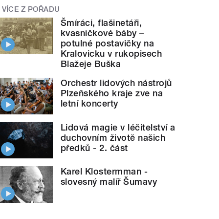
VÍCE Z POŘADU
Šmíráci, flašinetáři,
kvasničkové báby –
potulné postavičky na
Kralovicku v rukopisech
Blažeje Buška
Orchestr lidových nástrojů
Plzeňského kraje zve na
letní koncerty
Lidová magie v léčitelství a
duchovním životě našich
předků - 2. část
Karel Klostermman -
slovesný malíř Šumavy