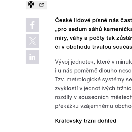
České lidové písně nás čast
„pro sedum sáhů kameníčka“
míry, váhy a počty tak zůst
či v obchodu trvalou součást
Vývoj jednotek, které v minulo
i u nás poměrně dlouho neso
Tzv. metrologické systémy se 
zvyklostí v jednotlivých tržn
rozdíly v sousedních městech
překážku vzájemnému obcho
Královský tržní dohled