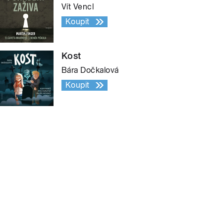
Vít Vencl
Koupit
Kost
Bára Dočkalová
Koupit