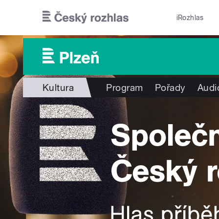
Přejít k hlavnímu obsahu
iRozhlas
Kultura
Program
Pořady
Audi