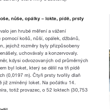
oše, nůše, opálky – lokte, pídě, prsty
alo jen hrubé měření a vážení
) pomocí košů, nůší, opálek, džbánů,
n, jejichž rozměry byly přizpůsobeny
řenášely, uchovávaly a konzervovaly.
h měr, kdysi odvozovaných od průměrných
m byl loket, který se dělil na tři pídě
h (0,0197 m). Čtyři prsty tvořily dlaň
ě již zmíněný loket. Na počátku 14.
 míra, totiž provazec, o 52 loktech (30,753
odil