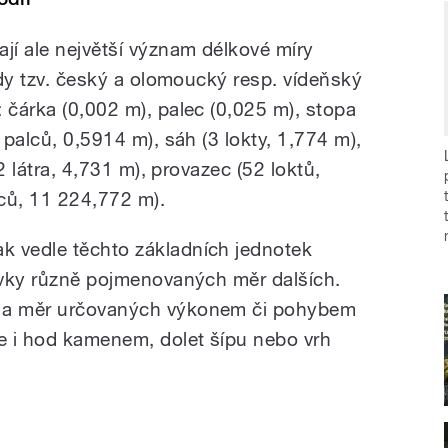
jí ale největší význam délkové míry
tedy tzv. český a olomoucký resp. vídeňský
 čárka (0,002 m), palec (0,025 m), stopa
 palců, 0,5914 m), sáh (3 lokty, 1,774 m),
(2 látra, 4,731 m), provazec (52 loktů,
ců, 11 224,772 m).
k vedle těchto základních jednotek
tovky různě pojmenovaných měr dalších.
ů a měr určovaných výkonem či pohybem
ce i hod kamenem, dolet šípu nebo vrh