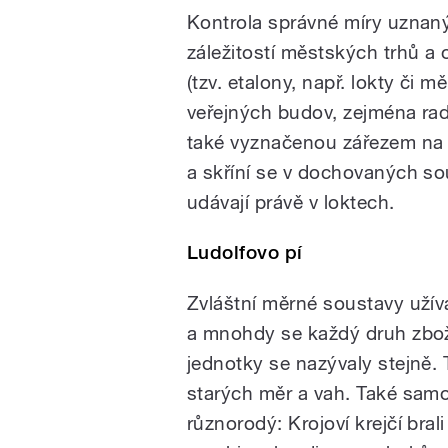
Kontrola správné míry uznaný
záležitostí městských trhů a
(tzv. etalony, např. lokty či m
veřejných budov, zejména radn
také vyznačenou zářezem na h
a skříní se v dochovaných sou
udávají právě v loktech.
Ludolfovo pí
Zvláštní měrné soustavy užíva
a mnohdy se každý druh zboží p
jednotky se nazývaly stejně. T
starých měr a vah. Také sam
různorodý: Krojoví krejčí bral