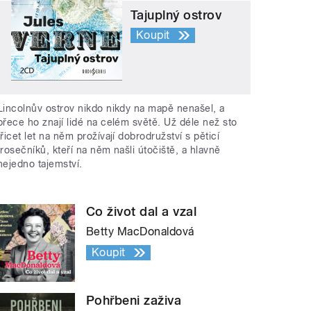
Tajuplný ostrov
Koupit
Lincolnův ostrov nikdo nikdy na mapě nenašel, a
přece ho znají lidé na celém světě. Už déle než sto
třicet let na něm prožívají dobrodružství s pěticí
trosečníků, kteří na něm našli útočiště, a hlavně
nejedno tajemství.
Co život dal a vzal
Betty MacDonaldová
Koupit
Pohřbeni zaživa