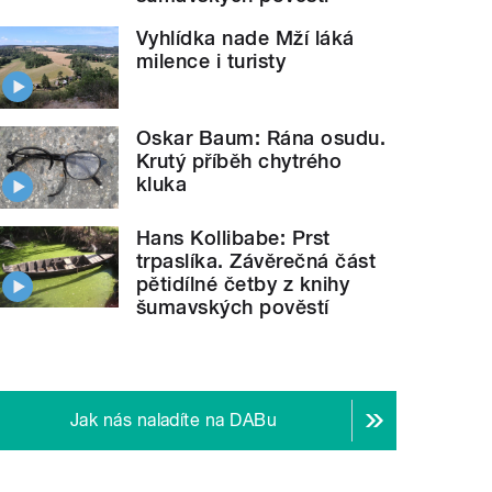
Vyhlídka nade Mží láká
milence i turisty
Oskar Baum: Rána osudu.
Krutý příběh chytrého
kluka
Hans Kollibabe: Prst
trpaslíka. Závěrečná část
pětidílné četby z knihy
šumavských pověstí
Jak nás naladíte na DABu