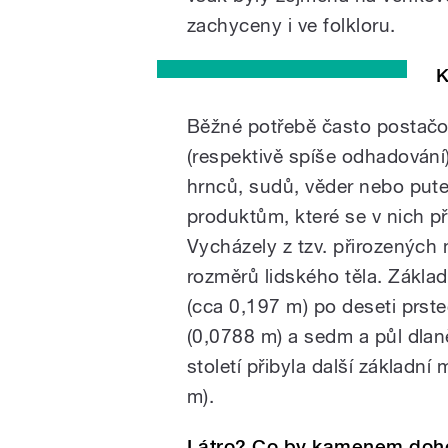
zachyceny i ve folkloru.
K
Běžné potřebě často postačov
(respektivě spíše odhadování
hrnců, sudů, věder nebo pute
produktům, které se v nich p
Vycházely z tzv. přirozenýc
rozměrů lidského těla. Základe
(cca 0,197 m) po deseti prstec
(0,0788 m) a sedm a půl dlan
století přibyla další základní
m).
Látro? Co by kamenem doh