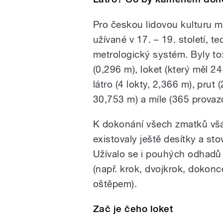
Pro českou lidovou kulturu ma
užívané v 17. – 19. století, 
metrologický systém. Byly to:
(0,296 m), loket (který měl 24
látro (4 lokty, 2,366 m), prut 
30,753 m) a míle (365 provaz
K dokonání všech zmatků vša
existovaly ještě desítky a s
Užívalo se i pouhých odhad
(např. krok, dvojkrok, dokon
oštěpem).
Zač je čeho loket