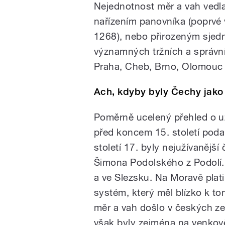
Nejednotnost měr a vah vedla
nařízením panovníka (poprvé 
1268), nebo přirozeným sjed
významných tržních a správní
Praha, Cheb, Brno, Olomouc č
Ach, kdyby byly Čechy jak
Poměrně ucelený přehled o u
před koncem 15. století poda
století 17. byly nejužívaněj
Šimona Podolského z Podolí. 
a ve Slezsku. Na Moravě pla
systém, který měl blízko k 
měr a vah došlo v českých zem
však byly zejména na venkově