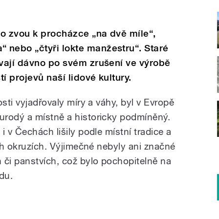
o zvou k procházce „na dvě míle“,
 nebo „čtyři lokte manžestru“. Staré
ávají dávno po svém zrušení ve výrobě
í projevů naší lidové kultury.
sti vyjadřovaly míry a váhy, byl v Evropě
urodý a místně a historicky podmíněný.
i v Čechách lišily podle místní tradice a
ích okruzích. Výjimečné nebyly ani značné
 či panstvích, což bylo pochopitelně na
du.