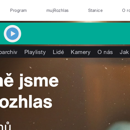
Program
mujRozhlas
Stanice
O r
oarchiv
Playlisty
Lidé
Kamery
O nás
Jak