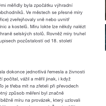
mi měřidly byla zpočátku výhradní
 obchodníků. Ve městech se přesné míry
ěřice) zveřejňovaly vně nebo uvnitř
ic a kostelů. Míru lokte lze někdy nalézt
raně selských stolů. Rovněž míry truhel
pisech pozůstalostí od 18. století
la dokonce jednotlivá řemesla a živnosti
očítal, vážil a měřil jinak, i když
o je třeba mít na zřeteli při převodech
otný způsob měření byl značně
i běžně míru na provázek, který uzlovali