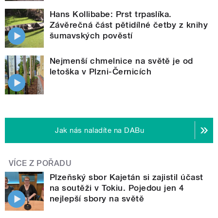
Hans Kollibabe: Prst trpaslíka.
Závěrečná část pětidílné četby z knihy
šumavských pověstí
Nejmenší chmelnice na světě je od
letoška v Plzni-Černicích
Jak nás naladíte na DABu
VÍCE Z POŘADU
Plzeňský sbor Kajetán si zajistil účast
na soutěži v Tokiu. Pojedou jen 4
nejlepší sbory na světě