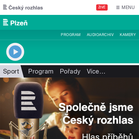
Přejít k hlavnímu obsahu
MENU
ŽIVĚ
PROGRAM
AUDIOARCHIV
KAMERY
Sport
Program
Pořady
Více
…