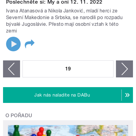
Poslechněte si: My a oni 12. 11. 2022
Ivana Atanasová a Nikola Janković, mladí herci ze
Severní Makedonie a Srbska, se narodili po rozpadu
bývalé Jugoslávie. Přesto mají osobní vztah k této
zemi
STRÁNKY
19
n
zí
Jak nás naladíte na DABu
O POŘADU