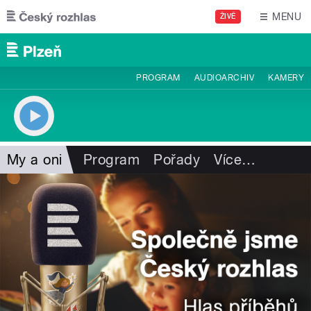
Přejít k hlavnímu obsahu
MENU
ŽIVĚ
PROGRAM
AUDIOARCHIV
KAMERY
My a oni
Program
Pořady
Více
…