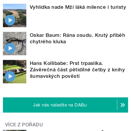
Vyhlídka nade Mží láká milence i turisty
Oskar Baum: Rána osudu. Krutý příběh
chytrého kluka
Hans Kollibabe: Prst trpaslíka.
Závěrečná část pětidílné četby z knihy
šumavských pověstí
Jak nás naladíte na DABu
VÍCE Z POŘADU