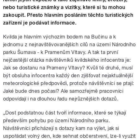
nebo turistické známky a vizitky, které si tu mohou
zakoupit. Přesto hlavním posláním těchto turistických
zařízení je podávat informace.
Kvilda je hlavním výchozím bodem na Bučinu a k
jednomu z nejnavštěvovanějších cílů na území Národního
parku Šumava - k Pramenům Vltavy. A tak ta první
nejčastější otázka návštěvníků kvildského infocentra je:
Jak se dostanu na Prameny Vltavy? Kvůli té druhé, musí
být obsluha infocentra každý den zjišťovat nejaktuálnější
meteorologické předpovědi, protože návštěvníci se ptají:
Jaké bude dnes počasí? Ale samozřejmě pracovníci
odpovídají i na dlouhou řadu nejrůznějších dotazů.
„Dost podstatnou část tvoří informace, které se týkají
především pohybu po území Národního parku.
Návštěvníci přicházejí s dotazy kam na výlet, jak si
uspořádat volný den, kde sehnat občerstvení, lze-li využít