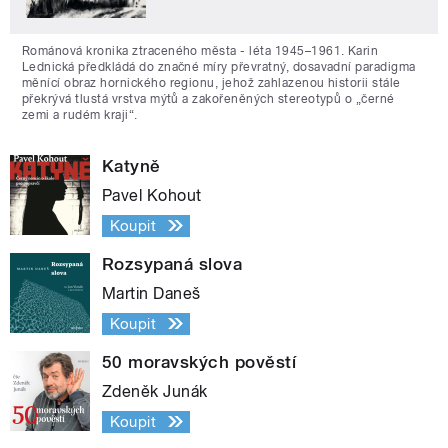
Románová kronika ztraceného města - léta 1945–1961. Karin
Lednická předkládá do značné míry převratný, dosavadní paradigma
měnící obraz hornického regionu, jehož zahlazenou historii stále
překrývá tlustá vrstva mýtů a zakořeněných stereotypů o „černé
zemi a rudém kraji“.
Katyně
Pavel Kohout
Koupit
Rozsypaná slova
Martin Daneš
Koupit
50 moravských pověstí
Zdeněk Junák
Koupit