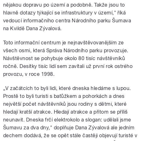
nějakou dopravu po území a podobně. Takže jsou to
hlavně dotazy týkající se infrastruktury v území," říká
vedoucí informačního centra Národního parku Šumava
na Kvildě Dana Zývalová.
Toto informační centrum je nejnavštěvovanějším ze
všech osmi, která Správa Národního parku provozuje.
Návštěvnost se pohybuje okolo 80 tisíc návštěvníků
ročně. Desítky tisíc lidí sem zavítali už první rok ostrého
provozu, v roce 1998.
„V začátcích to byli lidi, které dneska hledáme s lupou.
Prostě to byli turisti s baťůžkem a pohorkách a dnes
největší počet návštěvníků jsou rodiny s dětmi, které
hledají kratší atrakce. Hledají atrakce a přitom se příliš
neunavit. Dneska frčí elektrokolo a slogan: udělali jsme
Šumavu za dva dny," doplňuje Dana Zývalová ale jedním
dechem dodává, že se opět stále častěji objevují turisté v