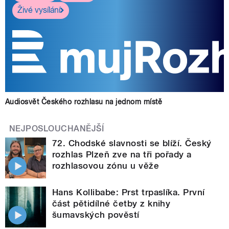
Živé vysílání
Audiosvět Českého rozhlasu na jednom místě
NEJPOSLOUCHANĚJŠÍ
72. Chodské slavnosti se blíží. Český
rozhlas Plzeň zve na tři pořady a
rozhlasovou zónu u věže
Hans Kollibabe: Prst trpaslíka. První
část pětidílné četby z knihy
šumavských pověstí