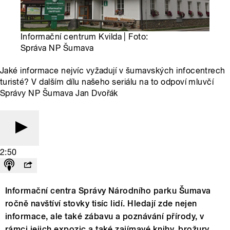
Informační centrum Kvilda | Foto:
Správa NP Šumava
Jaké informace nejvíc vyžadují v šumavských infocentrech
turisté? V dalším dílu našeho seriálu na to odpoví mluvčí
Správy NP Šumava Jan Dvořák
2:50
Informační centra Správy Národního parku Šumava
ročně navštíví stovky tisíc lidí. Hledají zde nejen
informace, ale také zábavu a poznávání přírody, v
rámci jejich expozic a také zajímavé knihy, brožury,