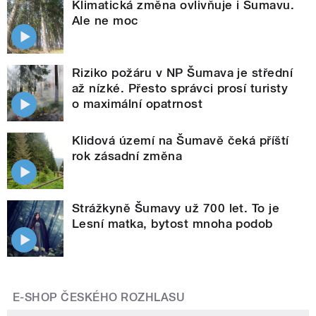
Klimatická změna ovlivňuje i Šumavu.
Ale ne moc
Riziko požáru v NP Šumava je střední
až nízké. Přesto správci prosí turisty
o maximální opatrnost
Klidová území na Šumavě čeká příští
rok zásadní změna
Strážkyně Šumavy už 700 let. To je
Lesní matka, bytost mnoha podob
E-SHOP ČESKÉHO ROZHLASU