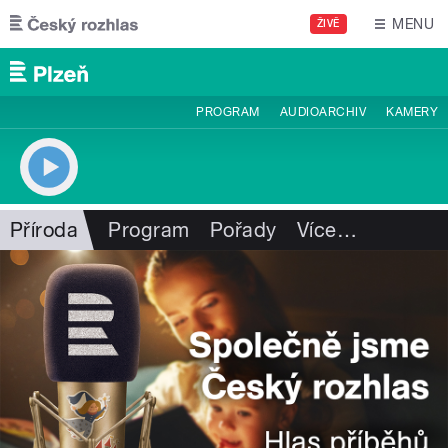
Přejít k hlavnímu obsahu
MENU
ŽIVĚ
PROGRAM
AUDIOARCHIV
KAMERY
Příroda
Program
Pořady
Více
…