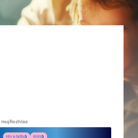
mujRozhlas
Hry a četby
Krimi