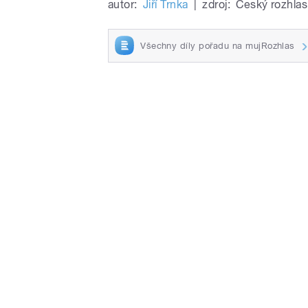
autor:
Jiří Trnka
|
zdroj:
Český rozhlas
Všechny díly pořadu na mujRozhlas