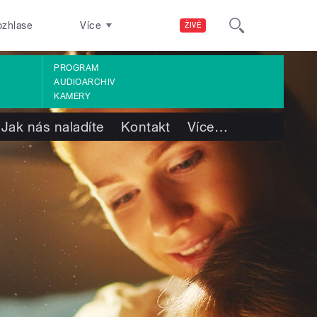
ozhlase
Více
ŽIVĚ
PROGRAM
AUDIOARCHIV
KAMERY
Jak nás naladíte
Kontakt
Více
…