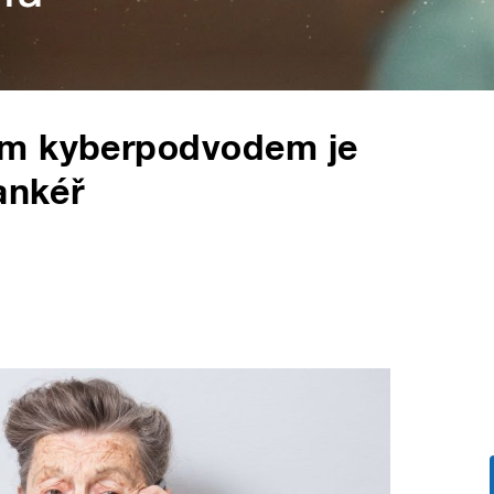
ým kyberpodvodem je
ankéř