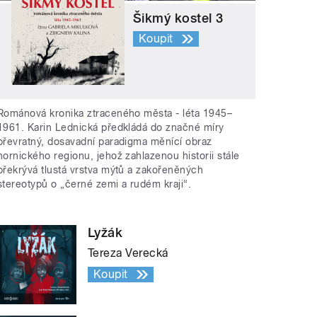
Šikmý kostel 3
Koupit
Románová kronika ztraceného města - léta 1945–
1961. Karin Lednická předkládá do značné míry
převratný, dosavadní paradigma měnící obraz
hornického regionu, jehož zahlazenou historii stále
překrývá tlustá vrstva mýtů a zakořeněných
stereotypů o „černé zemi a rudém kraji“.
Lyžák
Tereza Verecká
Koupit