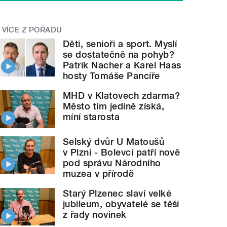
VÍCE Z POŘADU
Děti, senioři a sport. Myslí
se dostatečně na pohyb?
Patrik Nacher a Karel Haas
hosty Tomáše Pancíře
MHD v Klatovech zdarma?
Město tím jedině získá,
míní starosta
Selský dvůr U Matoušů
v Plzni - Bolevci patří nově
pod správu Národního
muzea v přírodě
Starý Plzenec slaví velké
jubileum, obyvatelé se těší
z řady novinek