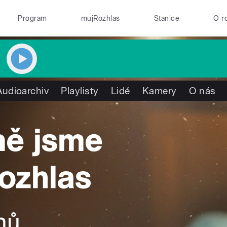
Program
mujRozhlas
Stanice
O r
Audioarchiv
Playlisty
Lidé
Kamery
O nás