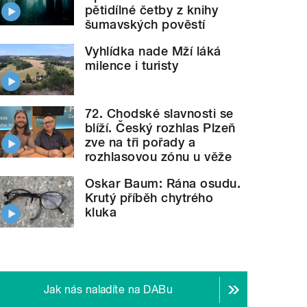
pětidílné četby z knihy
šumavských pověstí
Vyhlídka nade Mží láká
milence i turisty
72. Chodské slavnosti se
blíží. Český rozhlas Plzeň
zve na tři pořady a
rozhlasovou zónu u věže
Oskar Baum: Rána osudu.
Krutý příběh chytrého
kluka
Jak nás naladíte na DABu