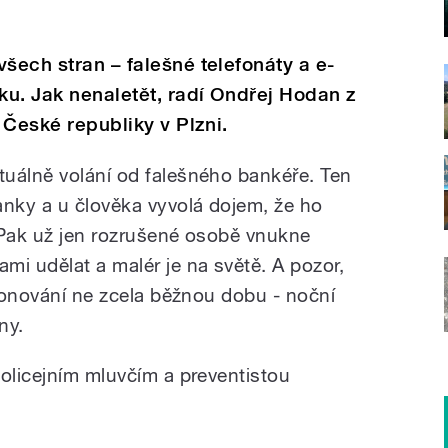
šech stran – falešné telefonáty a e-
u. Jak nenaletět, radí Ondřej Hodan z
e České republiky v Plzni.
uálně volání od falešného bankéře. Ten
nky a u člověka vyvolá dojem, že ho
 Pak už jen rozrušené osobě vnukne
mi udělat a malér je na světě. A pozor,
efonování ne zcela běžnou dobu - noční
ny.
policejním mluvčím a preventistou