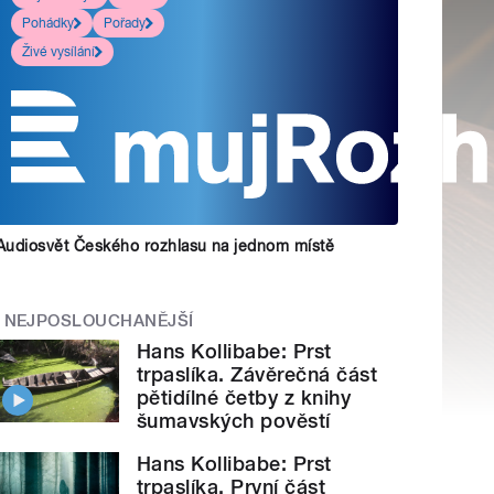
Pohádky
Pořady
Živé vysílání
Audiosvět Českého rozhlasu na jednom místě
NEJPOSLOUCHANĚJŠÍ
Hans Kollibabe: Prst
trpaslíka. Závěrečná část
pětidílné četby z knihy
šumavských pověstí
Hans Kollibabe: Prst
trpaslíka. První část