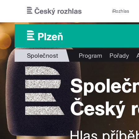
Přejít k hlavnímu obsahu
iRozhlas
Společnost
Program
Pořady