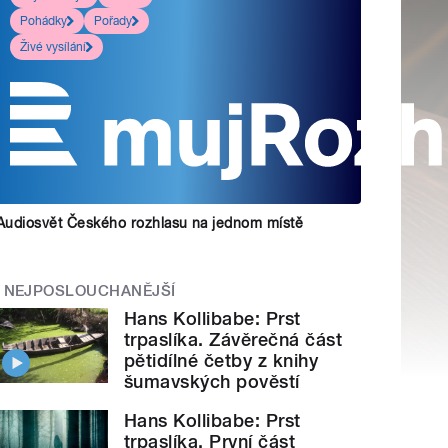
Pohádky
Pořady
Živé vysílání
Audiosvět Českého rozhlasu na jednom místě
NEJPOSLOUCHANĚJŠÍ
Hans Kollibabe: Prst
trpaslíka. Závěrečná část
pětidílné četby z knihy
šumavských pověstí
Hans Kollibabe: Prst
trpaslíka. První část