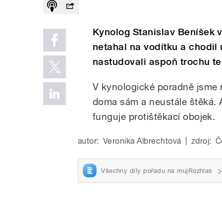
Kynolog Stanislav Beníšek v
netahal na vodítku a chodil 
nastudovali aspoň trochu te
V kynologické poradně jsme na
doma sám a neustále štěká. A
funguje protištěkací
obojek.
autor:
Veronika Albrechtová
|
zdroj:
Č
Všechny díly pořadu na mujRozhlas