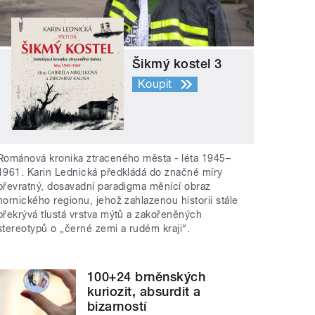
Šikmý kostel 3
Koupit
Románová kronika ztraceného města - léta 1945–
1961. Karin Lednická předkládá do značné míry
převratný, dosavadní paradigma měnící obraz
hornického regionu, jehož zahlazenou historii stále
překrývá tlustá vrstva mýtů a zakořeněných
stereotypů o „černé zemi a rudém kraji“.
100+24 brněnských
kuriozit, absurdit a
bizarností