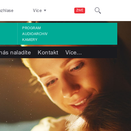
ozhlase
Více
ŽIVĚ
PROGRAM
AUDIOARCHIV
KAMERY
nás naladíte
Kontakt
Více
…