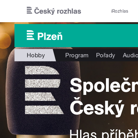
Přejít k hlavnímu obsahu
iRozhlas
Hobby
Program
Pořady
Audio