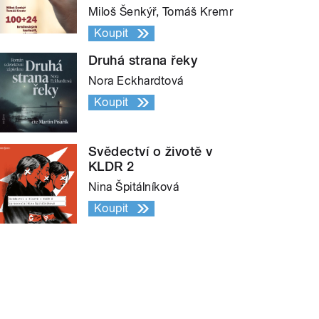
Miloš Šenkýř, Tomáš Kremr
Koupit
Druhá strana řeky
Nora Eckhardtová
Koupit
Svědectví o životě v
KLDR 2
Nina Špitálníková
Koupit