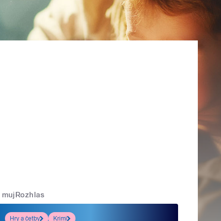
mujRozhlas
Hry a četby
Krimi