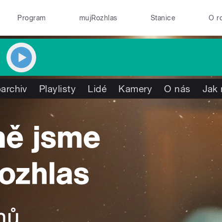
Program
mujRozhlas
Stanice
O r
archiv
Playlisty
Lidé
Kamery
O nás
Jak 