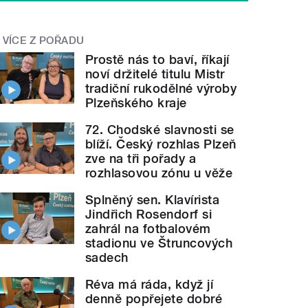
VÍCE Z POŘADU
Prostě nás to baví, říkají
noví držitelé titulu Mistr
tradiční rukodělné výroby
Plzeňského kraje
72. Chodské slavnosti se
blíží. Český rozhlas Plzeň
zve na tři pořady a
rozhlasovou zónu u věže
Splněný sen. Klavírista
Jindřich Rosendorf si
zahrál na fotbalovém
stadionu ve Štruncových
sadech
Réva má ráda, když jí
denně popřejete dobré