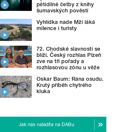
pětidílné četby z knihy
šumavských pověstí
Vyhlídka nade Mží láká
milence i turisty
72. Chodské slavnosti se
blíží. Český rozhlas Plzeň
zve na tři pořady a
rozhlasovou zónu u věže
Oskar Baum: Rána osudu.
Krutý příběh chytrého
kluka
Jak nás naladíte na DABu