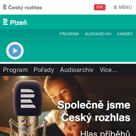
Přejít k hlavnímu obsahu
MENU
ŽIVĚ
PROGRAM
AUDIOARCHIV
KAMERY
Program
Pořady
Audioarchiv
Více
…