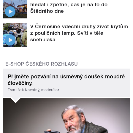
hledat i zpětně, čas je na to do
Štědrého dne
V Černošíně vdechli druhý život krytům
z pouličních lamp. Svítí v těle
sněhuláka
E-SHOP ČESKÉHO ROZHLASU
Přijměte pozvání na úsměvný doušek moudré
člověčiny.
František Novotný, moderátor