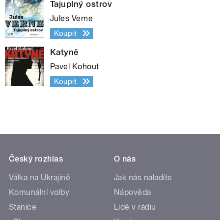
Tajuplný ostrov
Jules Verne
Koupit
Katyně
Pavel Kohout
Koupit
Český rozhlas
O nás
Válka na Ukrajině
Jak nás naladíte
Komunální volby
Nápověda
Stanice
Lidé v rádiu