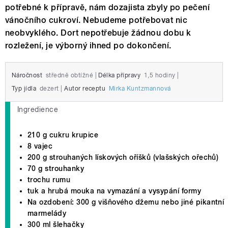
potřebné k přípravě, nám dozajista zbyly po pečení
vánočního cukroví. Nebudeme potřebovat nic
neobvyklého. Dort nepotřebuje žádnou dobu k
rozležení, je výborný ihned po dokončení.
Náročnost
středně obtížné
|
Délka přípravy
1,5 hodiny
|
Typ jídla
dezert
|
Autor receptu
Mirka Kuntzmannová
Ingredience
210 g cukru krupice
8 vajec
200 g strouhaných lískových oříšků (vlašských ořechů)
70 g strouhanky
trochu rumu
tuk a hrubá mouka na vymazání a vysypání formy
Na ozdobení: 300 g višňového džemu nebo jiné pikantní
marmelády
300 ml šlehačky