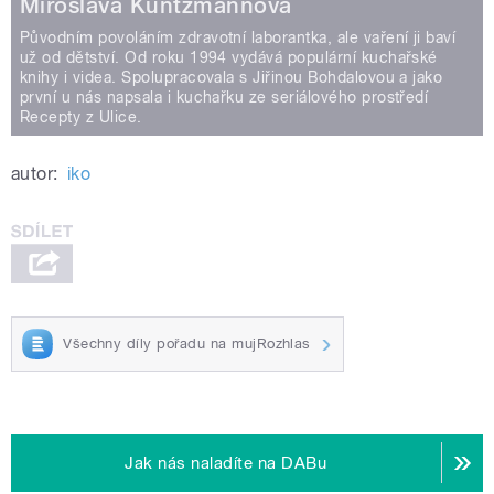
Miroslava Kuntzmannová
Původním povoláním zdravotní laborantka, ale vaření ji baví
už od dětství. Od roku 1994 vydává populární kuchařské
knihy i videa. Spolupracovala s Jiřinou Bohdalovou a jako
první u nás napsala i kuchařku ze seriálového prostředí
Recepty z Ulice.
autor:
iko
Všechny díly pořadu na mujRozhlas
Jak nás naladíte na DABu