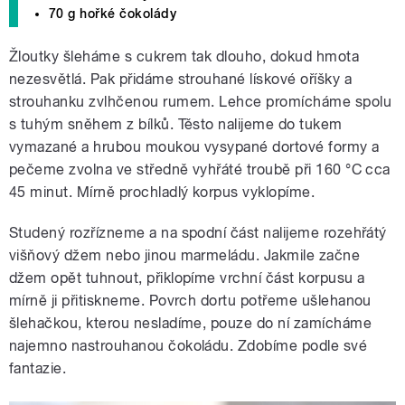
70 g hořké čokolády
Žloutky šleháme s cukrem tak dlouho, dokud hmota
nezesvětlá. Pak přidáme strouhané lískové oříšky a
strouhanku zvlhčenou rumem. Lehce promícháme spolu
s tuhým sněhem z bílků. Těsto nalijeme do tukem
vymazané a hrubou moukou vysypané dortové formy a
pečeme zvolna ve středně vyhřáté troubě při 160 °C cca
45 minut. Mírně prochladlý korpus vyklopíme.
Studený rozřízneme a na spodní část nalijeme rozehřátý
višňový džem nebo jinou marmeládu. Jakmile začne
džem opět tuhnout, přiklopíme vrchní část korpusu a
mírně ji přitiskneme. Povrch dortu potřeme ušlehanou
šlehačkou, kterou nesladíme, pouze do ní zamícháme
najemno nastrouhanou čokoládu. Zdobíme podle své
fantazie.