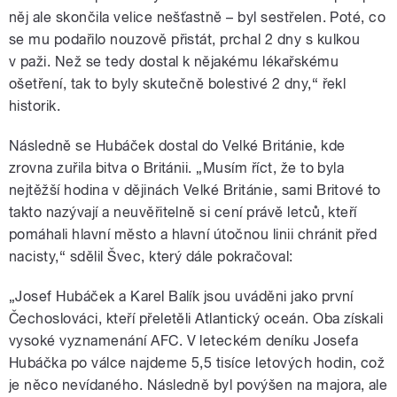
něj ale skončila velice nešťastně – byl sestřelen. Poté, co
se mu podařilo nouzově přistát, prchal 2 dny s kulkou
v paži. Než se tedy dostal k nějakému lékařskému
ošetření, tak to byly skutečně bolestivé 2 dny,“ řekl
historik.
Následně se Hubáček dostal do Velké Británie, kde
zrovna zuřila bitva o Británii. „Musím říct, že to byla
nejtěžší hodina v dějinách Velké Británie, sami Britové to
takto nazývají a neuvěřitelně si cení právě letců, kteří
pomáhali hlavní město a hlavní útočnou linii chránit před
nacisty,“ sdělil Švec, který dále pokračoval:
„Josef Hubáček a Karel Balík jsou uváděni jako první
Čechoslováci, kteří přeletěli Atlantický oceán. Oba získali
vysoké vyznamenání AFC. V leteckém deníku Josefa
Hubáčka po válce najdeme 5,5 tisíce letových hodin, což
je něco nevídaného. Následně byl povýšen na majora, ale