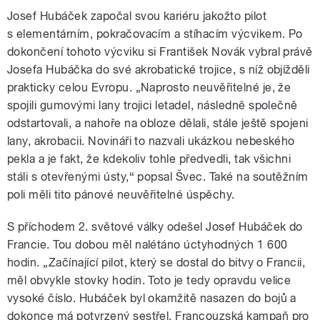
Josef Hubáček započal svou kariéru jakožto pilot
s elementárním, pokračovacím a stíhacím výcvikem. Po
dokončení tohoto výcviku si František Novák vybral právě
Josefa Hubáčka do své akrobatické trojice, s níž objížděli
prakticky celou Evropu. „Naprosto neuvěřitelné je, že
spojili gumovými lany trojici letadel, následně společně
odstartovali, a nahoře na obloze dělali, stále ještě spojeni
lany, akrobacii. Novináři to nazvali ukázkou nebeského
pekla a je fakt, že kdekoliv tohle předvedli, tak všichni
stáli s otevřenými ústy,“ popsal Švec. Také na soutěžním
poli měli tito pánové neuvěřitelné úspěchy.
S příchodem 2. světové války odešel Josef Hubáček do
Francie. Tou dobou měl nalétáno úctyhodných 1 600
hodin. „Začínající pilot, který se dostal do bitvy o Francii,
měl obvykle stovky hodin. Toto je tedy opravdu velice
vysoké číslo. Hubáček byl okamžitě nasazen do bojů a
dokonce má potvrzený sestřel. Francouzská kampaň pro