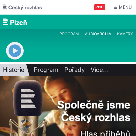
Přejít k hlavnímu obsahu
MENU
ŽIVĚ
PROGRAM
AUDIOARCHIV
KAMERY
Historie
Program
Pořady
Více
…