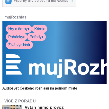
Všechny díly pořadu na mujRozhlas
mujRozhlas
Hry a četby
Krimi
Pohádky
Pořady
Živé vysílání
Audiosvět Českého rozhlasu na jednom místě
VÍCE Z POŘADU
Výtah mimo provoz