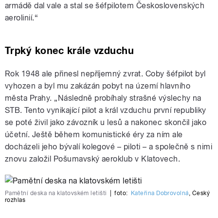
armádě dal vale a stal se šéfpilotem Československých
aerolinií.“
Trpký konec krále vzduchu
Rok 1948 ale přinesl nepříjemný zvrat. Coby šéfpilot byl
vyhozen a byl mu zakázán pobyt na území hlavního
města Prahy. „Následně probíhaly strašné výslechy na
STB. Tento vynikající pilot a král vzduchu první republiky
se poté živil jako závozník u lesů a nakonec skončil jako
účetní. Ještě během komunistické éry za ním ale
docházeli jeho bývalí kolegové – piloti – a společně s nimi
znovu založil Pošumavský aeroklub v Klatovech.
Pamětní deska na klatovském letišti
|
foto:
Kateřina Dobrovolná
,
Český
rozhlas