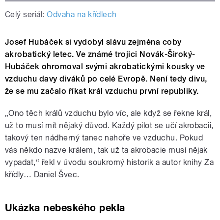
Celý seriál:
Odvaha na křídlech
Josef Hubáček si vydobyl slávu zejména coby
akrobatický letec. Ve známé trojici Novák-Široký-
Hubáček ohromoval svými akrobatickými kousky ve
vzduchu davy diváků po celé Evropě. Není tedy divu,
že se mu začalo říkat král vzduchu první republiky.
„Ono těch králů vzduchu bylo víc, ale když se řekne král,
už to musí mít nějaký důvod. Každý pilot se učí akrobacii,
takový ten nádherný tanec nahoře ve vzduchu. Pokud
vás někdo nazve králem, tak už ta akrobacie musí nějak
vypadat,“ řekl v úvodu soukromý historik a autor knihy Za
křídly… Daniel Švec.
Ukázka nebeského pekla