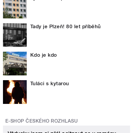
Tady je Plzeň! 80 let příběhů
Kdo je kdo
Tuláci s kytarou
E-SHOP ČESKÉHO ROZHLASU