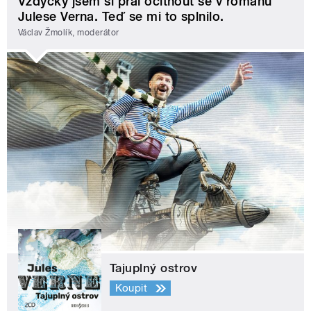
Vždycky jsem si přál ocitnout se v románu
Julese Verna. Teď se mi to splnilo.
Václav Žmolík, moderátor
Tajuplný ostrov
Koupit