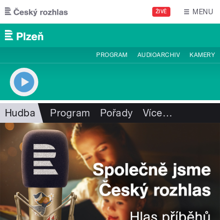
Přejít k hlavnímu obsahu
MENU
ŽIVĚ
PROGRAM
AUDIOARCHIV
KAMERY
Hudba
Program
Pořady
Více
…