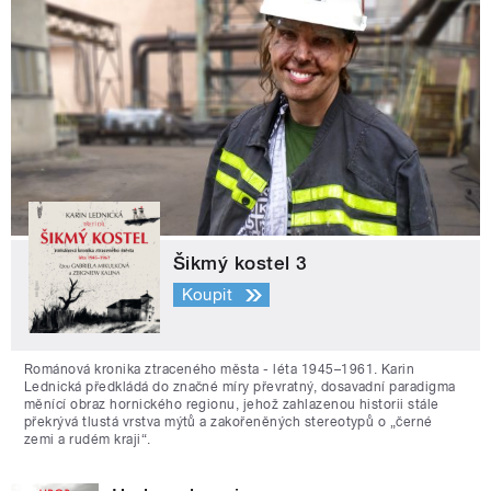
Šikmý kostel 3
Koupit
Románová kronika ztraceného města - léta 1945–1961. Karin
Lednická předkládá do značné míry převratný, dosavadní paradigma
měnící obraz hornického regionu, jehož zahlazenou historii stále
překrývá tlustá vrstva mýtů a zakořeněných stereotypů o „černé
zemi a rudém kraji“.