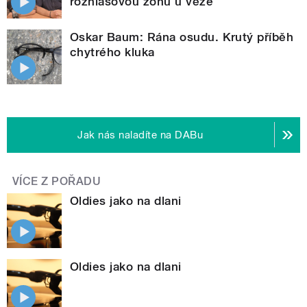
rozhlasovou zónu u věže
Oskar Baum: Rána osudu. Krutý příběh
chytrého kluka
Jak nás naladíte na DABu
VÍCE Z POŘADU
Oldies jako na dlani
Oldies jako na dlani