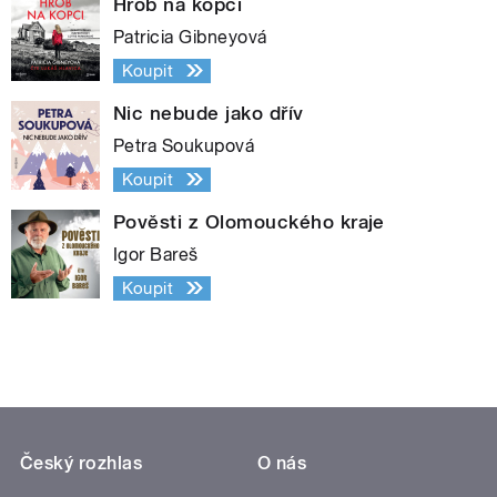
Hrob na kopci
Patricia Gibneyová
Koupit
Nic nebude jako dřív
Petra Soukupová
Koupit
Pověsti z Olomouckého kraje
Igor Bareš
Koupit
Český rozhlas
O nás