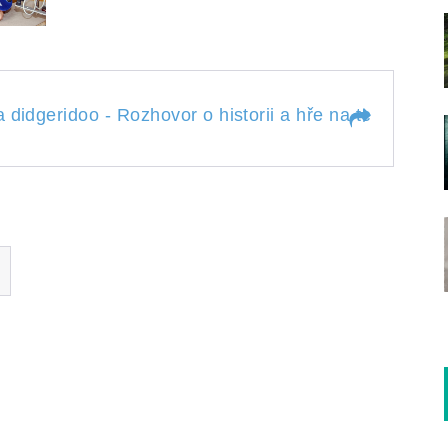
 didgeridoo - Rozhovor o historii a hře na tento nezv
na didgeridoo -
hře na tento nezvyklý
acování zvuků denního
hudby...
oby, identitě, výuce a
ch domorodých