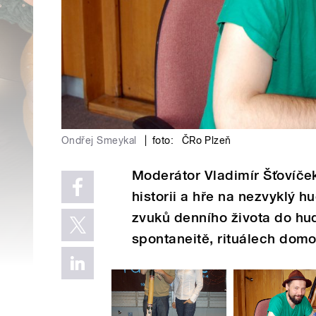
Ondřej Smeykal
|
foto:
ČRo Plzeň
Moderátor Vladimír Šťovíče
historii a hře na nezvyklý h
zvuků denního života do hud
spontaneitě, rituálech domo