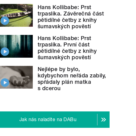
Hans Kollibabe: Prst
trpaslíka. Závěrečná část
pětidílné četby z knihy
šumavských pověstí
yklý hudební nástroj, zpracování zvuků denního života
Hans Kollibabe: Prst
trpaslíka. První část
pětidílné četby z knihy
šumavských pověstí
Nejlépe by bylo,
kdybychom neřáda zabily,
spřádaly plán matka
s dcerou
Jak nás naladíte na DABu