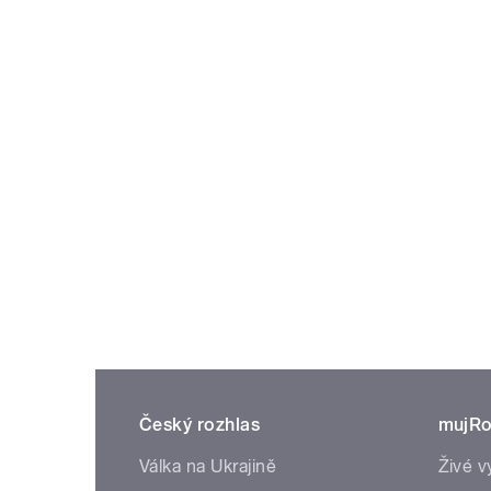
Český rozhlas
mujRo
Válka na Ukrajině
Živé v