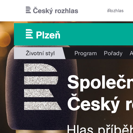
Přejít k hlavnímu obsahu
iRozhlas
Životní styl
Program
Pořady
A