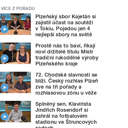
VÍCE Z POŘADU
Plzeňský sbor Kajetán si
zajistil účast na soutěži
v Tokiu. Pojedou jen 4
nejlepší sbory na světě
Prostě nás to baví, říkají
noví držitelé titulu Mistr
tradiční rukodělné výroby
Plzeňského kraje
72. Chodské slavnosti se
blíží. Český rozhlas Plzeň
zve na tři pořady a
rozhlasovou zónu u věže
Splněný sen. Klavírista
Jindřich Rosendorf si
zahrál na fotbalovém
stadionu ve Štruncových
sadech