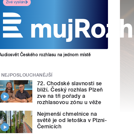
Živé vysílání
Audiosvět Českého rozhlasu na jednom místě
NEJPOSLOUCHANĚJŠÍ
72. Chodské slavnosti se
blíží. Český rozhlas Plzeň
zve na tři pořady a
rozhlasovou zónu u věže
Nejmenší chmelnice na
světě je od letoška v Plzni-
Černicích