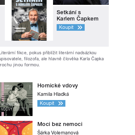
Setkání s
Karlem Čapkem
Koupit
Literární fikce, pokus přiblížit literární nadsázkou
spisovatele, filozofa, ale hlavně člověka Karla Čapka
trochu jinou formou.
Hornické vdovy
Kamila Hladká
Koupit
Moci bez nemoci
Šárka Volemanová