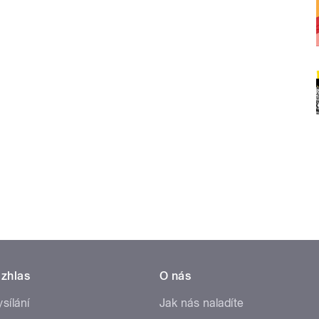
zhlas
O nás
ysílání
Jak nás naladíte