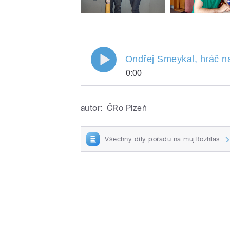
Ondřej Smeykal, hráč na
0:00
Ondřej Smeykal, hráč 
Play
Rozhovor o historii a 
autor:
ČRo Plzeň
hudební nástroj, zpr
života do hudební pod
spontaneitě, rituále
Všechny díly pořadu na mujRozhlas
Australanů, léčivosti
/