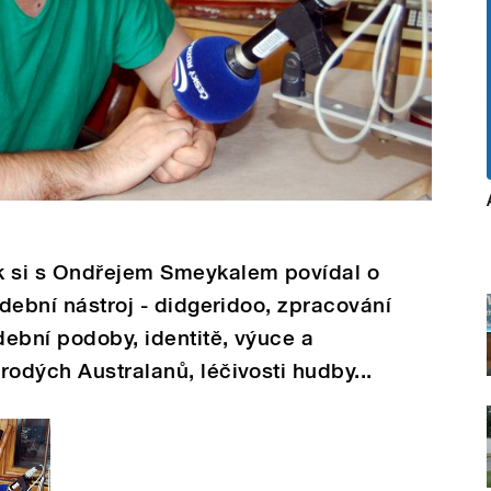
k si s Ondřejem Smeykalem povídal o
udební nástroj - didgeridoo, zpracování
ební podoby, identitě, výuce a
rodých Australanů, léčivosti hudby...