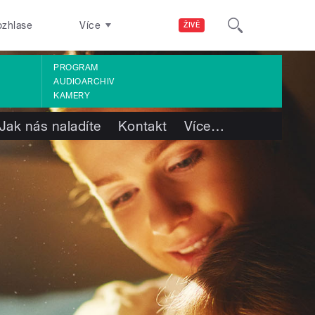
ozhlase
Více
ŽIVĚ
PROGRAM
AUDIOARCHIV
KAMERY
Jak nás naladíte
Kontakt
Více
…