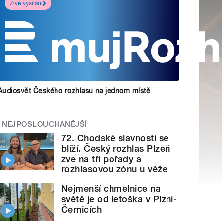
Živé vysílání
Audiosvět Českého rozhlasu na jednom místě
NEJPOSLOUCHANĚJŠÍ
72. Chodské slavnosti se
blíží. Český rozhlas Plzeň
zve na tři pořady a
rozhlasovou zónu u věže
Nejmenší chmelnice na
světě je od letoška v Plzni-
Černicích