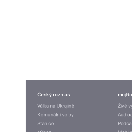
Český rozhlas
mujRo
Válka na Ukrajině
Živé v
Komunální volby
Audioa
Stanice
Podca