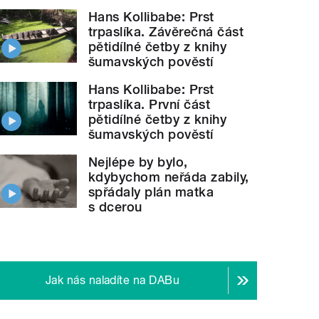
Hans Kollibabe: Prst
trpaslíka. Závěrečná část
pětidílné četby z knihy
šumavských pověstí
Hans Kollibabe: Prst
trpaslíka. První část
pětidílné četby z knihy
šumavských pověstí
Nejlépe by bylo,
kdybychom neřáda zabily,
spřádaly plán matka
s dcerou
Jak nás naladíte na DABu