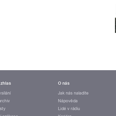
zhlas
O nás
ysílání
Jak nás naladíte
rchiv
Nápověda
sty
Lidé v rádiu