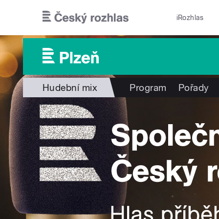
Přejít k hlavnímu obsahu
iRozhlas
Hudební mix
Program
Pořady