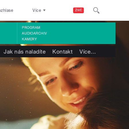
ozhlase
Více
ŽIVĚ
PROGRAM
AUDIOARCHIV
KAMERY
Jak nás naladíte
Kontakt
Více
…