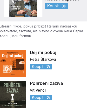
Koupit
Literární fikce, pokus přiblížit literární nadsázkou
spisovatele, filozofa, ale hlavně člověka Karla Čapka
trochu jinou formou.
Dej mi pokoj
Petra Štarková
Koupit
Pohřbeni zaživa
Vít Vencl
Koupit