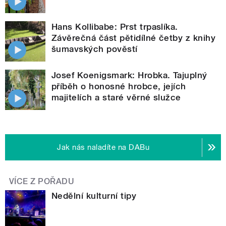
Hans Kollibabe: Prst trpaslíka.
Závěrečná část pětidílné četby z knihy
šumavských pověstí
Josef Koenigsmark: Hrobka. Tajuplný
příběh o honosné hrobce, jejích
majitelích a staré věrné služce
Jak nás naladíte na DABu
VÍCE Z POŘADU
Nedělní kulturní tipy