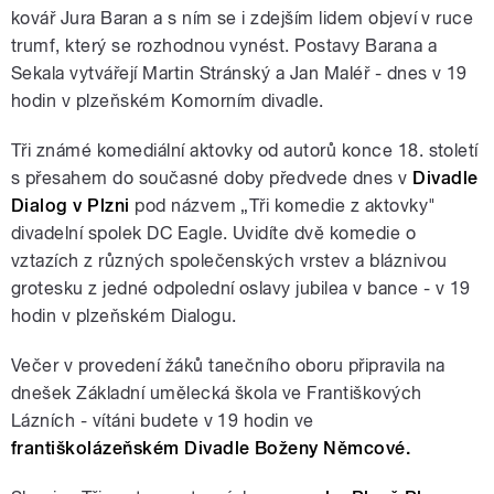
kovář Jura Baran a s ním se i zdejším lidem objeví v ruce
trumf, který se rozhodnou vynést. Postavy Barana a
Sekala vytvářejí Martin Stránský a Jan Maléř - dnes v 19
hodin v plzeňském Komorním divadle.
Tři známé komediální aktovky od autorů konce 18. století
s přesahem do současné doby předvede dnes v
Divadle
Dialog v Plzni
pod názvem „Tři komedie z aktovky"
divadelní spolek DC Eagle. Uvidíte dvě komedie o
vztazích z různých společenských vrstev a bláznivou
grotesku z jedné odpolední oslavy jubilea v bance - v 19
hodin v plzeňském Dialogu.
Večer v provedení žáků tanečního oboru připravila na
dnešek Základní umělecká škola ve Františkových
Lázních - vítáni budete v 19 hodin ve
františkolázeňském Divadle Boženy Němcové.