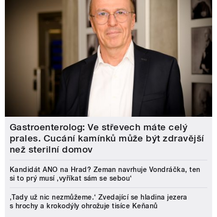
Gastroenterolog: Ve střevech máte celý
prales. Cucání kamínků může být zdravější
než sterilní domov
Kandidát ANO na Hrad? Zeman navrhuje Vondráčka, ten
si to prý musí ‚vyříkat sám se sebou‘
‚Tady už nic nezmůžeme.‘ Zvedající se hladina jezera
s hrochy a krokodýly ohrožuje tisíce Keňanů