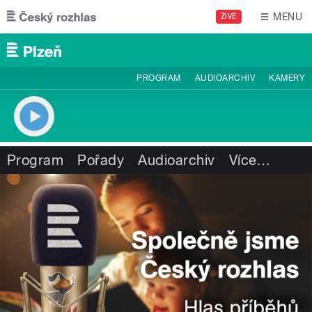
Přejít k hlavnímu obsahu
MENU
ŽIVĚ
PROGRAM
AUDIOARCHIV
KAMERY
Program
Pořady
Audioarchiv
Více
…