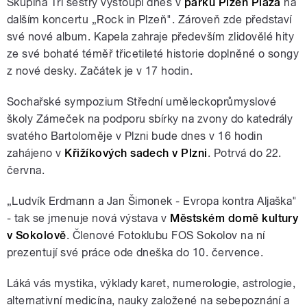
Skupina Tři sestry vystoupí dnes v
parku Plzeň Plaza
na
dalším koncertu „Rock in Plzeň". Zároveň zde představí
své nové album. Kapela zahraje především zlidovělé hity
ze své bohaté téměř třicetileté historie doplněné o songy
z nové desky. Začátek je v 17 hodin.
Sochařské sympozium Střední uměleckoprůmyslové
školy Zámeček na podporu sbírky na zvony do katedrály
svatého Bartoloměje v Plzni bude dnes v 16 hodin
zahájeno v
Křižíkových sadech v Plzni
. Potrvá do 22.
června.
„Ludvík Erdmann a Jan Šimonek - Evropa kontra Aljaška"
- tak se jmenuje nová výstava v
Městském domě kultury
v Sokolově
. Členové Fotoklubu FOS Sokolov na ní
prezentují své práce ode dneška do 10. července.
Láká vás mystika, výklady karet, numerologie, astrologie,
alternativní medicína, nauky založené na sebepoznání a