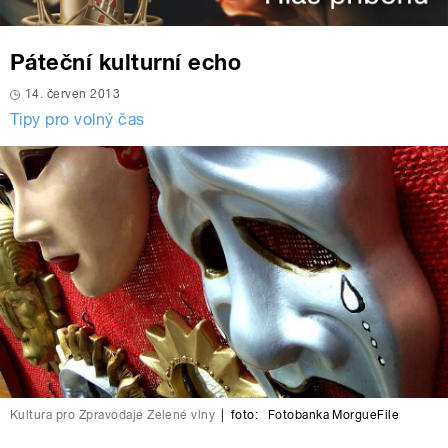
Páteční kulturní echo
14. červen 2013
Tipy pro volný čas
Kultura pro Zpravodaje Zelené vlny
|
foto:
Fotobanka MorgueFile