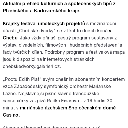
Aktuální přehled kulturních a společenských tipů z
Plzeňského a Karlovarského kraje.
Krajský festival uměleckých projektů
s mezinárodní
účastí „Chebské dvorky" se v těchto dnech koná
v
Chebu
. Jako vždy přináší pestrý program sestavený z
výstav, divadelních, filmových i hudebních představení a
řady tvůrčích dílen. Podrobný program a festivalová mapa
jsou k dispozici na internetových stránkách
chebskedvorky.galerie4.cz.
„Poctu Edith Piaf" svým dnešním abonentním koncertem
vzdá Západočeský symfonický orchestr Mariánské
Lázně. Nejslavnější písně slavné francouzské
šansoniérky zazpívá Radka Fišarová - v 19 hodin 30
minut v
mariánskolázeňském Společenském domě
Casino.
Abonentní koncert má dnes na programu také