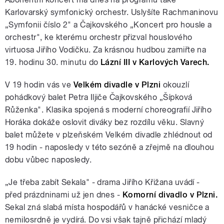
Karlovarský symfonický orchestr. Uslyšíte Rachmaninovu
„Symfonii číslo 2" a Čajkovského „Koncert pro housle a
orchestr", ke kterému orchestr přizval houslového
virtuosa Jiřího Vodičku. Za krásnou hudbou zamiřte na
19. hodinu 30. minutu do
Lázní III v Karlových Varech.
V 19 hodin vás ve
Velkém divadle v Plzni
okouzlí
pohádkový balet Petra Iljiče Čajkovského „Šípková
Růženka". Klasika spojená s moderní choreografií Jiřího
Horáka dokáže oslovit diváky bez rozdílu věku. Slavný
balet můžete v plzeňském Velkém divadle zhlédnout od
19 hodin - naposledy v této sezóně a zřejmě na dlouhou
dobu vůbec naposledy.
„Je třeba zabít Sekala" - drama Jiřího Křižana uvádí -
před prázdninami už jen dnes -
Komorní divadlo v Plzni.
Sekal zná slabá místa hospodářů v hanácké vesničce a
nemilosrdně je vydírá. Do vsi však tajně přichází mladý