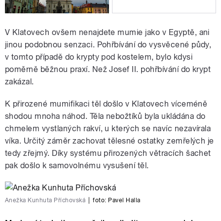
V Klatovech ovšem nenajdete mumie jako v Egyptě, ani
jinou podobnou senzaci. Pohřbívání do vysvěcené půdy,
v tomto případě do krypty pod kostelem, bylo kdysi
poměrně běžnou praxí. Než Josef II. pohřbívání do krypt
zakázal.
K přirozené mumifikaci těl došlo v Klatovech víceméně
shodou mnoha náhod. Těla nebožtíků byla ukládána do
chmelem vystlaných rakví, u kterých se navíc nezavírala
víka. Určitý záměr zachovat tělesné ostatky zemřelých je
tedy zřejmý. Díky systému přirozených větracích šachet
pak došlo k samovolnému vysušení těl.
Anežka Kunhuta Příchovská
|
foto:
Pavel Halla