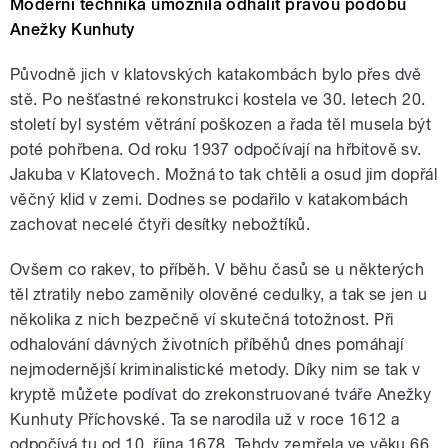
Moderní technika umožnila odhalit pravou podobu
Anežky Kunhuty
Původně jich v klatovských katakombách bylo přes dvě
stě. Po nešťastné rekonstrukci kostela ve 30. letech 20.
století byl systém větrání poškozen a řada těl musela být
poté pohřbena. Od roku 1937 odpočívají na hřbitově sv.
Jakuba v Klatovech. Možná to tak chtěli a osud jim dopřál
věčný klid v zemi. Dodnes se podařilo v katakombách
zachovat necelé čtyři desítky nebožtíků.
Ovšem co rakev, to příběh. V běhu časů se u některých
těl ztratily nebo zaměnily olověné cedulky, a tak se jen u
několika z nich bezpečně ví skutečná totožnost. Při
odhalování dávných životních příběhů dnes pomáhají
nejmodernější kriminalistické metody. Díky nim se tak v
kryptě můžete podívat do zrekonstruované tváře Anežky
Kunhuty Příchovské. Ta se narodila už v roce 1612 a
odpočívá tu od 10. října 1678. Tehdy zemřela ve věku 66