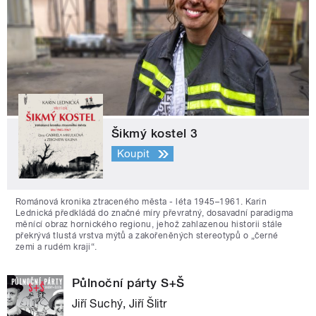
Šikmý kostel 3
Koupit
Románová kronika ztraceného města - léta 1945–1961. Karin
Lednická předkládá do značné míry převratný, dosavadní paradigma
měnící obraz hornického regionu, jehož zahlazenou historii stále
překrývá tlustá vrstva mýtů a zakořeněných stereotypů o „černé
zemi a rudém kraji“.
Půlnoční párty S+Š
Jiří Suchý, Jiří Šlitr