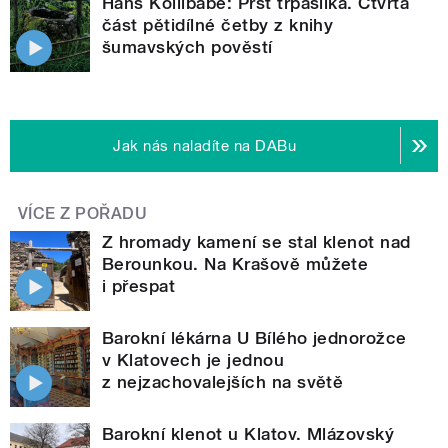
Hans Kollibabe: Prst trpaslíka. Čtvrtá
část pětidílné četby z knihy
šumavských pověstí
Jak nás naladíte na DABu
VÍCE Z POŘADU
Z hromady kamení se stal klenot nad
Berounkou. Na Krašově můžete
i přespat
Barokní lékárna U Bílého jednorožce
v Klatovech je jednou
z nejzachovalejších na světě
Barokní klenot u Klatov. Mlázovský