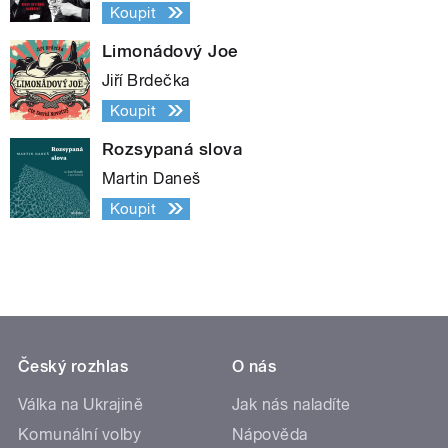
Koupit
Limonádový Joe
Jiří Brdečka
Koupit
Rozsypaná slova
Martin Daneš
Koupit
Český rozhlas
O nás
Válka na Ukrajině
Jak nás naladíte
Komunální volby
Nápověda