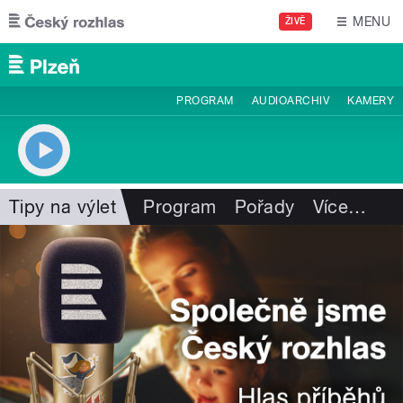
Přejít k hlavnímu obsahu
MENU
ŽIVĚ
PROGRAM
AUDIOARCHIV
KAMERY
Tipy na výlet
Program
Pořady
Více
…