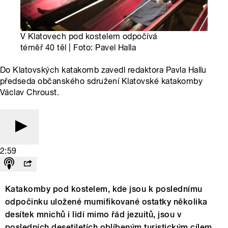
V Klatovech pod kostelem odpočívá
téměř 40 těl | Foto: Pavel Halla
Do Klatovských katakomb zavedl redaktora Pavla Hallu
předseda občanského sdružení Klatovské katakomby
Václav Chroust.
2:59
Katakomby pod kostelem, kde jsou k poslednímu
odpočinku uložené mumifikované ostatky několika
desítek mnichů i lidí mimo řád jezuitů, jsou v
posledních desetiletích oblíbeným turistickým cílem