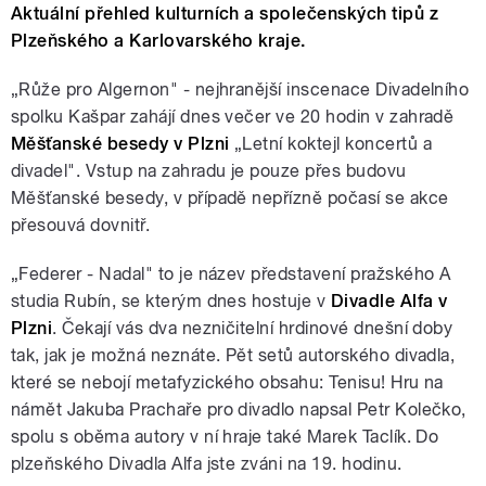
Aktuální přehled kulturních a společenských tipů z
Plzeňského a Karlovarského kraje.
„Růže pro Algernon" - nejhranější inscenace Divadelního
spolku Kašpar zahájí dnes večer ve 20 hodin v zahradě
Měšťanské besedy v Plzni
„Letní koktejl koncertů a
divadel". Vstup na zahradu je pouze přes budovu
Měšťanské besedy, v případě nepřízně počasí se akce
přesouvá dovnitř.
„Federer - Nadal" to je název představení pražského A
studia Rubín, se kterým dnes hostuje v
Divadle Alfa v
Plzni
. Čekají vás dva nezničitelní hrdinové dnešní doby
tak, jak je možná neznáte. Pět setů autorského divadla,
které se nebojí metafyzického obsahu: Tenisu! Hru na
námět Jakuba Prachaře pro divadlo napsal Petr Kolečko,
spolu s oběma autory v ní hraje také Marek Taclík. Do
plzeňského Divadla Alfa jste zváni na 19. hodinu.