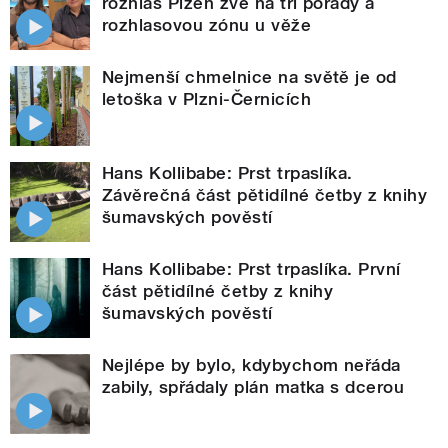
rozhlas Plzeň zve na tři pořady a
rozhlasovou zónu u věže
Nejmenší chmelnice na světě je od
letoška v Plzni-Černicích
Hans Kollibabe: Prst trpaslíka.
Závěrečná část pětidílné četby z knihy
šumavských pověstí
Hans Kollibabe: Prst trpaslíka. První
část pětidílné četby z knihy
šumavských pověstí
Nejlépe by bylo, kdybychom neřáda
zabily, spřádaly plán matka s dcerou