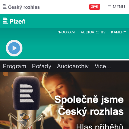
Přejít k hlavnímu obsahu
MENU
ŽIVĚ
PROGRAM
AUDIOARCHIV
KAMERY
Program
Pořady
Audioarchiv
Více
…