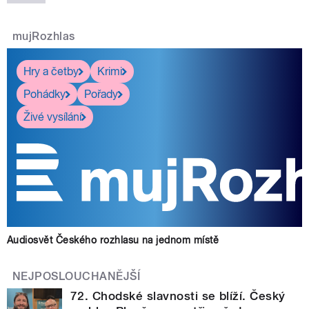
mujRozhlas
Hry a četby
Krimi
Pohádky
Pořady
Živé vysílání
Audiosvět Českého rozhlasu na jednom místě
NEJPOSLOUCHANĚJŠÍ
72. Chodské slavnosti se blíží. Český