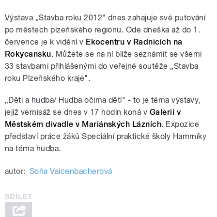
Výstava „Stavba roku 2012" dnes zahajuje své putování
po městech plzeňského regionu. Ode dneška až do 1.
července je k vidění v
Ekocentru v Radnicích na
Rokycansku
. Můžete se na ní blíže seznámit se všemi
33 stavbami přihlášenými do veřejné soutěže „Stavba
roku Plzeňského kraje".
„Děti a hudba/ Hudba očima dětí" - to je téma výstavy,
jejíž vernisáž se dnes v 17 hodin koná v
Galerii v
Městském divadle v Mariánských Lázních
. Expozice
představí práce žáků Speciální praktické školy Hamrníky
na téma hudba.
autor:
Soňa Vaicenbacherová