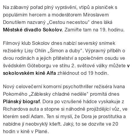
Na zábavný pořad plný vyprávění, vtipů a písniček s
populárním hercem a moderátorem Miroslavem
Donutilem nazvaný „Cestou necestou" dnes láká
Městské divadlo Sokolov
. Zamiřte tam na 19. hodinu.
Filmový klub Sokolov dnes nabízí severský snímek
režisérky Lisy Ohlin „Šimon a duby". Výpravný příběh o
dvou rodinách a jejich přátelství a společném osudu ve
švédském Göteborgu ve stínu 2. světové války můžete
v
sokolovském kině Alfa
zhlédnout od 19 hodin.
Nový celovečerní komorní psychothriller režiséra Ivana
Pokorného „Záblesky chladné neděle" promítá dnes
Plánský biograf
. Dora po vzrušené hádce vyskakuje z
Richardova auta a stopne si náhodně projíždějící vůz, ve
kterém sedí Adam. Ten si myslí, že Dora je prostitutka a
nabídne jí neobvyklý kšeft. Jaký, to se dozvíte ve 20
hodin v kině v Plané.