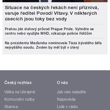
Situace na českých řekách není příznivá,
varuje ředitel Povodí Vltavy. V některých
úsecích jsou toky bez vody
Prahou jde duhový průvod Prague Pride. Vyhněte se
centru nebo využijte MHD, vzkazuje policie řidičům
Na prezidenta Maďarska nominovala Tisza bývalého šéfa
nejvyššího soudu. Zvolen by měl být v úterý
Český rozhlas
O nás
Válka na Ukrajině
Jak nás naladíte
Komunální volby
Nápověda
Stanice
Lidé v rádiu