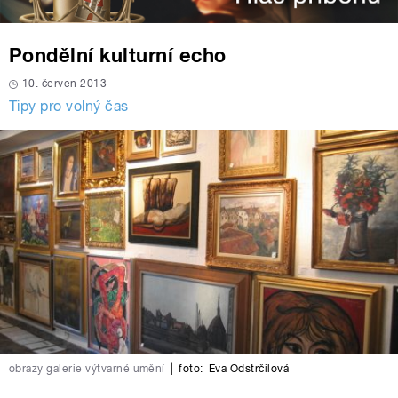
Pondělní kulturní echo
10. červen 2013
Tipy pro volný čas
obrazy galerie výtvarné umění
|
foto:
Eva Odstrčilová