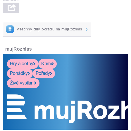
Všechny díly pořadu na mujRozhlas
mujRozhlas
Hry a četby
Krimi
Pohádky
Pořady
Živé vysílání