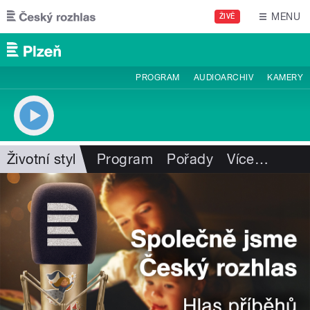
Přejít k hlavnímu obsahu
MENU
ŽIVĚ
PROGRAM
AUDIOARCHIV
KAMERY
Životní styl
Program
Pořady
Více
…