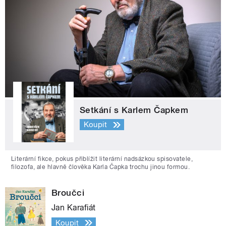
Setkání s Karlem Čapkem
Koupit
Literární fikce, pokus přiblížit literární nadsázkou spisovatele,
filozofa, ale hlavně člověka Karla Čapka trochu jinou formou.
Broučci
Jan Karafiát
Koupit