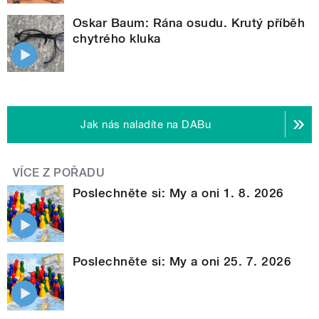
Oskar Baum: Rána osudu. Krutý příběh
chytrého kluka
Jak nás naladíte na DABu
VÍCE Z POŘADU
Poslechněte si: My a oni 1. 8. 2026
Poslechněte si: My a oni 25. 7. 2026