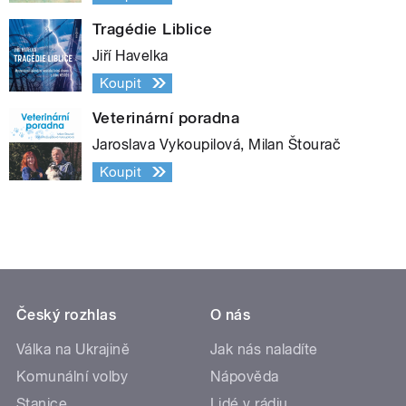
Tragédie Liblice
Jiří Havelka
Koupit
Veterinární poradna
Jaroslava Vykoupilová, Milan Štourač
Koupit
Český rozhlas
O nás
Válka na Ukrajině
Jak nás naladíte
Komunální volby
Nápověda
Stanice
Lidé v rádiu