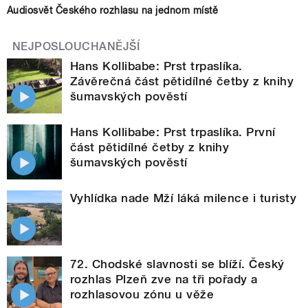
Audiosvět Českého rozhlasu na jednom místě
NEJPOSLOUCHANĚJŠÍ
Hans Kollibabe: Prst trpaslíka.
Závěrečná část pětidílné četby z knihy
šumavských pověstí
Hans Kollibabe: Prst trpaslíka. První
část pětidílné četby z knihy
šumavských pověstí
Vyhlídka nade Mží láká milence i turisty
72. Chodské slavnosti se blíží. Český
rozhlas Plzeň zve na tři pořady a
rozhlasovou zónu u věže