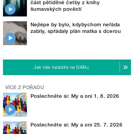
část pětidílné četby z knihy
šumavských pověstí
Nejlépe by bylo, kdybychom neřáda
zabily, spřádaly plán matka s dcerou
Jak nás naladíte na DABu
VÍCE Z POŘADU
Poslechněte si: My a oni 1. 8. 2026
Poslechněte si: My a oni 25. 7. 2026