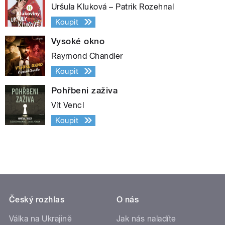
Uršula Kluková – Patrik Rozehnal
Koupit
Vysoké okno
Raymond Chandler
Koupit
Pohřbeni zaživa
Vít Vencl
Koupit
Český rozhlas
O nás
Válka na Ukrajině
Jak nás naladíte