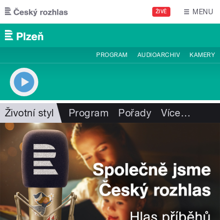
Přejít k hlavnímu obsahu
MENU
ŽIVĚ
PROGRAM
AUDIOARCHIV
KAMERY
Životní styl
Program
Pořady
Více
…