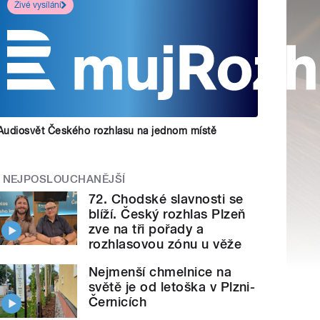
Živé vysílání
Audiosvět Českého rozhlasu na jednom místě
NEJPOSLOUCHANĚJŠÍ
72. Chodské slavnosti se
blíží. Český rozhlas Plzeň
zve na tři pořady a
rozhlasovou zónu u věže
Nejmenší chmelnice na
světě je od letoška v Plzni-
Černicích