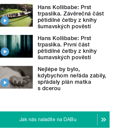
Hans Kollibabe: Prst
trpaslíka. Závěrečná část
pětidílné četby z knihy
šumavských pověstí
Hans Kollibabe: Prst
trpaslíka. První část
pětidílné četby z knihy
šumavských pověstí
Nejlépe by bylo,
kdybychom neřáda zabily,
spřádaly plán matka
s dcerou
Jak nás naladíte na DABu