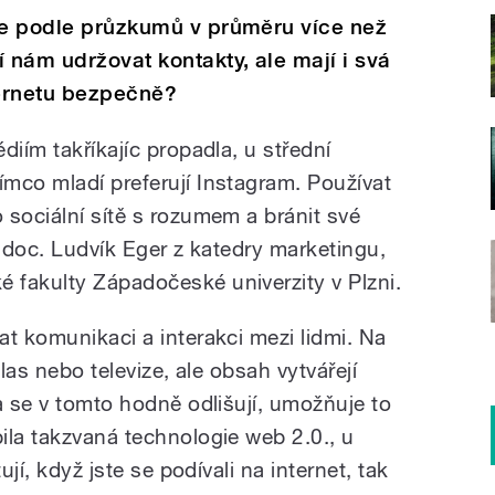
íme podle průzkumů v průměru více než
nám udržovat kontakty, ale mají i svá
ternetu bezpečně?
diím takříkajíc propadla, u střední
mco mladí preferují Instagram. Používat
 sociální sítě s rozumem a bránit své
l doc. Ludvík Eger z katedry marketingu,
fakulty Západočeské univerzity v Plzni.
t komunikaci a interakci mezi lidmi. Na
hlas nebo televize, ale obsah vytvářejí
a se v tomto hodně odlišují, umožňuje to
ila takzvaná technologie web 2.0., u
ují, když jste se podívali na internet, tak