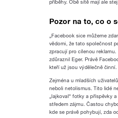
příběhy. Obě sítě mají ale ste
Pozor na to, co o 
„Facebook sice můžeme zdarm
vědomi, že tato společnost p
zpracují pro cílenou reklamu
zdůraznil Eger. Právě Faceboo
kteří už jsou výdělečně činní.
Zejména u mladších uživatelů 
neboli netolismus. Tito lidé 
„lajkoval“ fotky a příspěvky a 
středem zájmu. Častou chybou
kde se právě pohybují, zda o