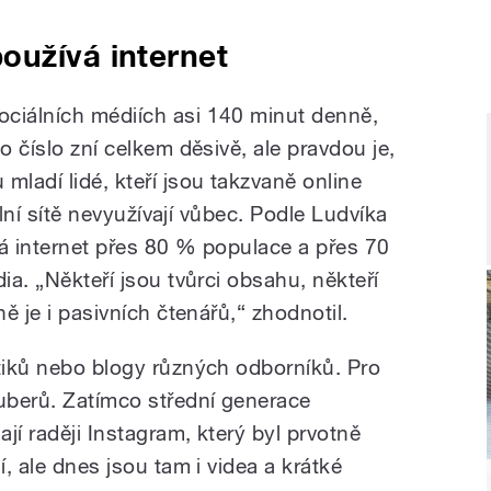
oužívá internet
ociálních médiích asi 140 minut denně,
o číslo zní celkem děsivě, ale pravdou je,
mladí lidé, kteří jsou takzvaně online
iální sítě nevyužívají vůbec. Podle Ludvíka
vá internet přes 80 % populace a přes 70
ia. „Někteří jsou tvůrci obsahu, někteří
ně je i pasivních čtenářů,“ zhodnotil.
itiků nebo blogy různých odborníků. Pro
tuberů. Zatímco střední generace
jí raději Instagram, který byl prvotně
í, ale dnes jsou tam i videa a krátké