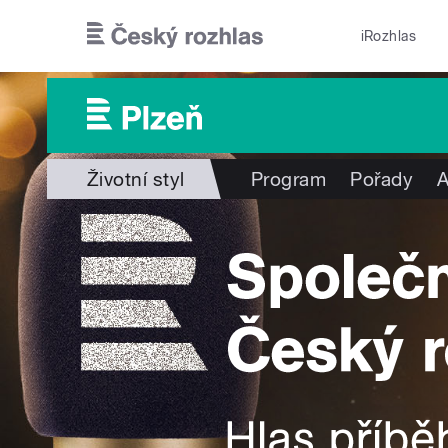
Přejít k hlavnímu obsahu
iRozhlas
Životní styl
Program
Pořady
A