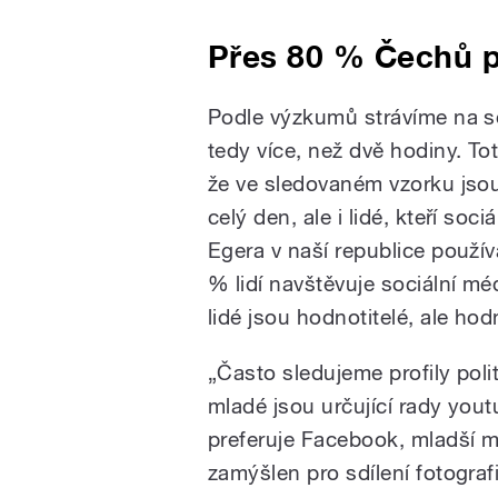
Přes 80 % Čechů p
Podle výzkumů strávíme na s
tedy více, než dvě hodiny. Tot
že ve sledovaném vzorku jsou 
celý den, ale i lidé, kteří soc
Egera v naší republice použí
% lidí navštěvuje sociální méd
lidé jsou hodnotitelé, ale hod
„Často sledujeme profily pol
mladé jsou určující rady you
preferuje Facebook, mladší ma
zamýšlen pro sdílení fotografi