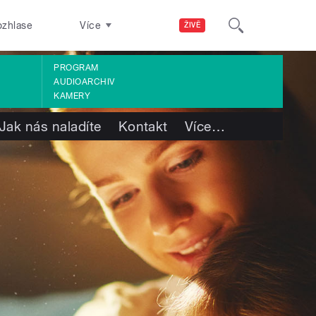
ozhlase
Více
ŽIVĚ
PROGRAM
AUDIOARCHIV
KAMERY
Jak nás naladíte
Kontakt
Více
…