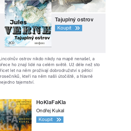
Tajuplný ostrov
Koupit
Lincolnův ostrov nikdo nikdy na mapě nenašel, a
přece ho znají lidé na celém světě. Už déle než sto
třicet let na něm prožívají dobrodružství s pěticí
trosečníků, kteří na něm našli útočiště, a hlavně
nejedno tajemství.
HoKlaFaKla
Ondřej Kukal
Koupit