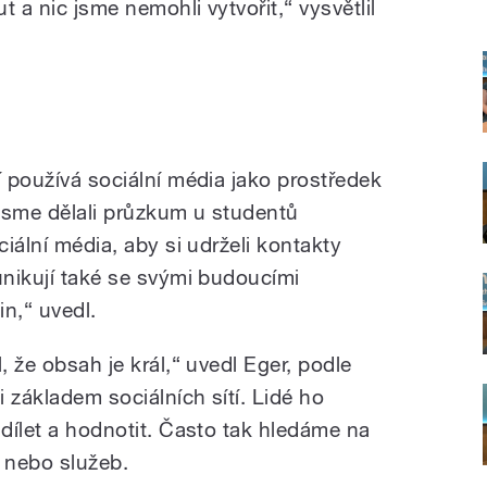
ut a nic jsme nemohli vytvořit,“ vysvětlil
í používá sociální média jako prostředek
jsme dělali průzkum u studentů
ciální média, aby si udrželi kontakty
unikují také se svými budoucími
in,“ uvedl.
, že obsah je král,“ uvedl Eger, podle
i základem sociálních sítí. Lidé ho
sdílet a hodnotit. Často tak hledáme na
í nebo služeb.