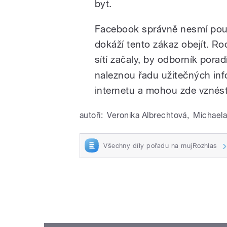
byt.
Facebook správně nesmí použí
dokáží tento zákaz obejít. Ro
sítí začaly, by odborník poradi
naleznou řadu užitečných in
internetu a mohou zde vznést
autoři:
Veronika Albrechtová
,
Michael
Všechny díly pořadu na mujRozhlas