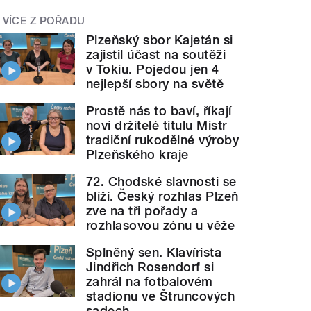
VÍCE Z POŘADU
Plzeňský sbor Kajetán si
zajistil účast na soutěži
v Tokiu. Pojedou jen 4
nejlepší sbory na světě
Prostě nás to baví, říkají
noví držitelé titulu Mistr
tradiční rukodělné výroby
Plzeňského kraje
72. Chodské slavnosti se
blíží. Český rozhlas Plzeň
zve na tři pořady a
rozhlasovou zónu u věže
Splněný sen. Klavírista
Jindřich Rosendorf si
zahrál na fotbalovém
stadionu ve Štruncových
sadech