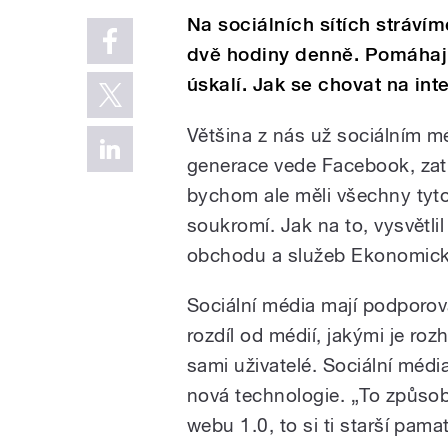
Na sociálních sítích stráv
dvě hodiny denně. Pomáhají 
úskalí. Jak se chovat na in
Většina z nás už sociálním mé
generace vede Facebook, zatí
bychom ale měli všechny tyto
soukromí. Jak na to, vysvětli
obchodu a služeb Ekonomické 
Sociální média mají podporova
rozdíl od médií, jakými je roz
sami uživatelé. Sociální médi
nová technologie. „To způsob
webu 1.0, to si ti starší pamat