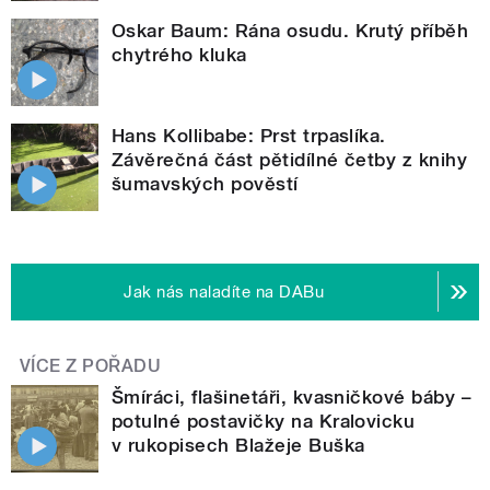
Oskar Baum: Rána osudu. Krutý příběh
chytrého kluka
Hans Kollibabe: Prst trpaslíka.
Závěrečná část pětidílné četby z knihy
šumavských pověstí
Jak nás naladíte na DABu
VÍCE Z POŘADU
Šmíráci, flašinetáři, kvasničkové báby –
potulné postavičky na Kralovicku
v rukopisech Blažeje Buška