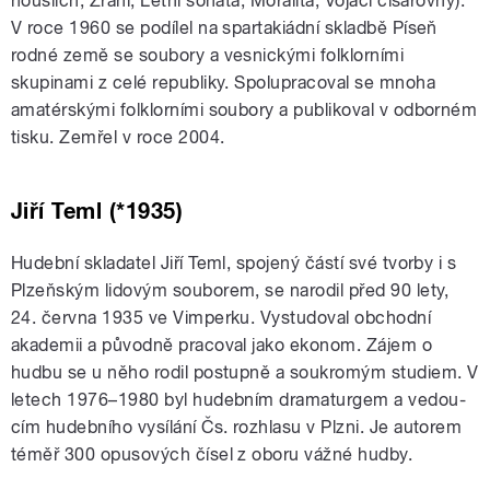
houslích, Zrání, Letní sonáta, Moralita, Vojáci císařovny).
V roce 1960 se podílel na spartakiádní skladbě Píseň
rodné země se soubory a vesnickými folklorními
skupinami z celé republiky. Spolupracoval se mnoha
amatérskými folklorními soubory a publikoval v odborném
tisku. Zemřel v roce 2004.
Jiří Teml (*1935)
Hudební skladatel Jiří Teml, spojený částí své tvorby i s
Plzeňským lidovým souborem, se narodil před 90 lety,
24. června 1935 ve Vimperku. Vystudoval obchodní
akademii a původně pracoval jako ekonom. Zájem o
hudbu se u něho rodil postupně a soukromým studiem. V
letech 1976–1980 byl hudebním dramaturgem a vedou­
cím hudebního vysílání Čs. rozhlasu v Plzni. Je autorem
téměř 300 opusových čísel z oboru vážné hudby.