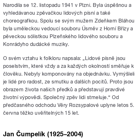
Narodila se 12. listopadu 1941 v Plzni. Byla úspěšnou a
vyhledávanou zpěvačkou lidových písní a také
choreografkou. Spolu se svým mužem Zdeňkem Bláhou
byla uměleckou vedoucí souboru Úsměv z Horní Břízy a
pěveckou sólistkou Plzeňského lidového souboru a
Konrádyho dudácké muziky.
O svém vztahu k folkloru napsala: „Lidové písně jsou
poselstvím, které vždy a za každých okolností směřuje k
člověku. Nebyly komponovány na objednávku. Vymýšleli
je lidé pro radost, ze smut­ku a dalších pocitů. Proto jsou
obrazem života našich předků a představují pravdivé
životní výpovědi. Společný ­zpěv lidi stmeluje.“ Od
předčasného odchodu Věry Rozsypalové uplyne letos 5.
června těžko uvěřitelných 15 let.
Jan Čumpelík (1925–2004)