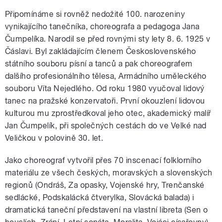
Připomínáme si rovněž nedožité 100. narozeniny
vynikajícího tanečníka, choreografa a pedagoga Jana
Čumpelíka. Narodil se před rovnými sty lety 8. 6. 1925 v
Čáslavi. Byl zakládajícím členem Československého
státního souboru písní a tanců a pak choreografem
dalšího profesionálního tělesa, Armádního uměleckého
souboru Víta Nejedlého. Od roku 1980 vyučoval lidový
tanec na pražské konzervatoři. První okouzlení lidovou
kulturou mu zprostředkoval jeho otec, akademický malíř
Jan Čumpelík, při společných cestách do ve Velké nad
Veličkou v polovině 30. let.
Jako choreograf vytvořil přes 70 inscenací folklorního
materiálu ze všech českých, moravských a slovenských
regionů (Ondráš, Za opasky, Vojenské hry, Trenčanské
sedlácké, Podskalácká čtverylka, Slovácká balada) i
dramatická taneční představení na vlastní libreta (Sen o