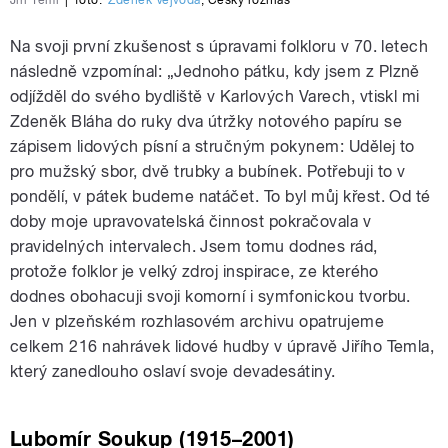
Jiří Teml
|
foto:
Zdeněk Vejvoda
,
Český rozhlas
Na svoji první zkušenost s úpravami folkloru v 70. letech
následně vzpomínal: „Jednoho pátku, kdy jsem z Plzně
odjížděl do svého bydliště v Karlových Varech, vtiskl mi
Zdeněk Bláha do ruky dva útržky notového papíru se
zápisem lidových písní a stručným pokynem: Udělej to
pro mužský sbor, dvě trubky a bubínek. Potřebuji to v
pondělí, v pátek budeme natáčet. To byl můj křest. Od té
doby moje upravovatelská činnost pokračovala v
pravidelných intervalech. Jsem tomu dodnes rád,
protože folklor je velký zdroj inspirace, ze kterého
dodnes oboha­cuji svoji komorní i symfonickou tvorbu.
Jen v plzeňském rozhlasovém archivu opatrujeme
celkem 216 nahrávek lidové hudby v úpravě Jiřího Temla,
který zanedlouho oslaví svoje devadesátiny.
Lubomír Soukup (1915–2001)