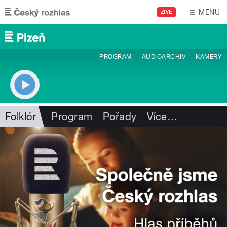
Přejít k hlavnímu obsahu
MENU
ŽIVĚ
PROGRAM
AUDIOARCHIV
KAMERY
Folklór
Program
Pořady
Více
…