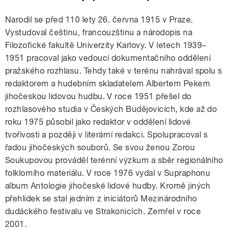
Narodil se před 110 lety 26. června 1915 v Praze.
Vystudoval češtinu, francouzštinu a národopis na
Filozofické fakultě Univerzity Karlovy. V letech 1939–
1951 pracoval jako vedoucí dokumentačního oddělení
pražského rozhlasu. Tehdy také v terénu nahrával spolu s
redaktorem a hudebním skladatelem Albertem Pekem
jihočeskou lidovou hudbu. V roce 1951 přešel do
rozhlasového studia v Českých Budějovicích, kde až do
roku 1975 působil jako redaktor v oddělení lidové
tvořivosti a později v literární redakci. Spolupracoval s
řadou jihočeských souborů. Se svou ženou Zorou
Soukupovou prováděl terénní výzkum a sběr regionálního
folklorního materiálu. V roce 1976 vydal v Supraphonu
album Antologie jihočeské lidové hudby. Kromě jiných
přehlídek se stal jedním z iniciátorů Mezinárodního
dudáckého festivalu ve Strakonicích. Zemřel v roce
2001.