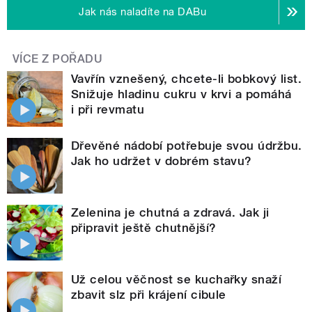
Jak nás naladíte na DABu
VÍCE Z POŘADU
Vavřín vznešený, chcete-li bobkový list.
Snižuje hladinu cukru v krvi a pomáhá
i při revmatu
Dřevěné nádobí potřebuje svou údržbu.
Jak ho udržet v dobrém stavu?
Zelenina je chutná a zdravá. Jak ji
připravit ještě chutnější?
Už celou věčnost se kuchařky snaží
zbavit slz při krájení cibule