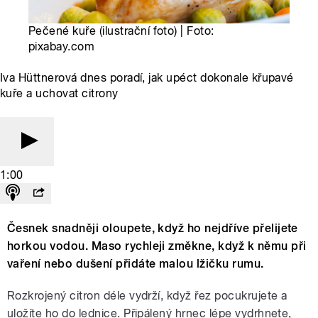
Pečené kuře (ilustrační foto) | Foto:
pixabay.com
Iva Hüttnerová dnes poradí, jak upéct dokonale křupavé
kuře a uchovat citrony
1:00
Česnek snadněji oloupete, když ho nejdříve přelijete
horkou vodou. Maso rychleji změkne, když k němu při
vaření nebo dušení přidáte malou lžičku rumu.
Rozkrojený citron déle vydrží, když řez pocukrujete a
uložíte ho do lednice. Připálený hrnec lépe vydrhnete,