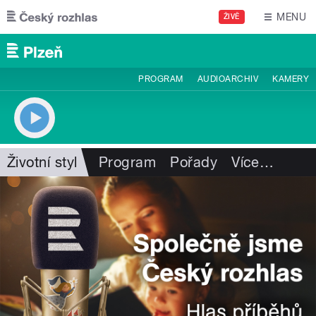
Přejít k hlavnímu obsahu
MENU
ŽIVĚ
PROGRAM
AUDIOARCHIV
KAMERY
Životní styl
Program
Pořady
Více
…