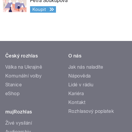
Petra Soukupová
Koupit
Český rozhlas
O nás
Válka na Ukrajině
Jak nás naladíte
Komunální volby
Nápověda
Stanice
Lidé v rádiu
eShop
Kariéra
Kontakt
Rozhlasový poplatek
mujRozhlas
Živé vysílání
Audioarchiv