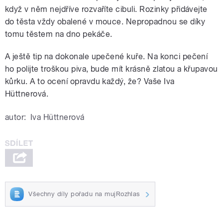
když v něm nejdříve rozvaříte cibuli. Rozinky přidávejte
do těsta vždy obalené v mouce. Nepropadnou se díky
tomu těstem na dno pekáče.
A ještě tip na dokonale upečené kuře. Na konci pečení
ho polijte troškou piva, bude mít krásně zlatou a křupavou
kůrku. A to ocení opravdu každý, že? Vaše Iva
Hüttnerová.
autor:
Iva Hüttnerová
Všechny díly pořadu na mujRozhlas