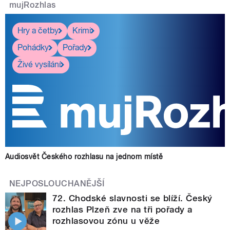
mujRozhlas
Hry a četby
Krimi
Pohádky
Pořady
Živé vysílání
Audiosvět Českého rozhlasu na jednom místě
NEJPOSLOUCHANĚJŠÍ
72. Chodské slavnosti se blíží. Český
rozhlas Plzeň zve na tři pořady a
rozhlasovou zónu u věže