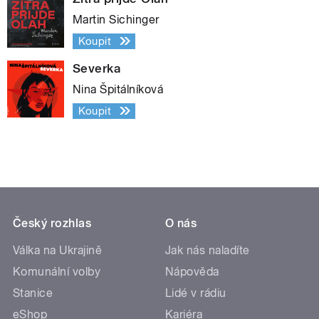
Martin Sichinger
Koupit
Severka
Nina Špitálníková
Koupit
Český rozhlas
O nás
Válka na Ukrajině
Jak nás naladíte
Komunální volby
Nápověda
Stanice
Lidé v rádiu
eShop
Kariéra