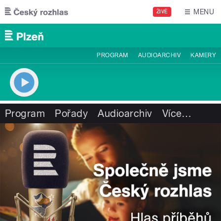
Přejít k hlavnímu obsahu
MENU
ŽIVĚ
PROGRAM
AUDIOARCHIV
KAMERY
Program
Pořady
Audioarchiv
Více
…