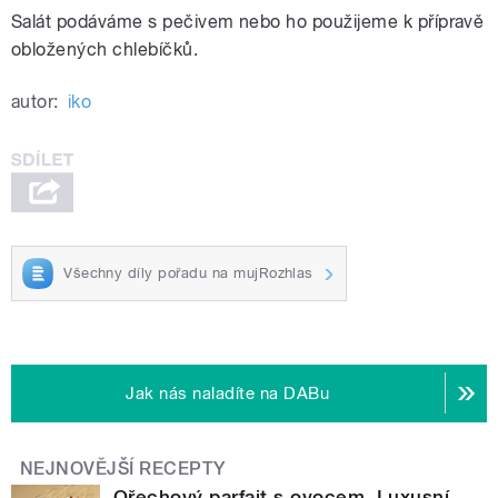
Salát podáváme s pečivem nebo ho použijeme k přípravě
obložených chlebíčků.
autor:
iko
Všechny díly pořadu na mujRozhlas
Jak nás naladíte na DABu
NEJNOVĚJŠÍ RECEPTY
Ořechový parfait s ovocem. Luxusní