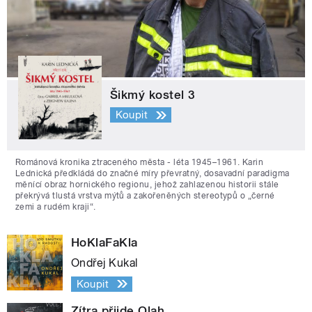
Šikmý kostel 3
Koupit
Románová kronika ztraceného města - léta 1945–1961. Karin
Lednická předkládá do značné míry převratný, dosavadní paradigma
měnící obraz hornického regionu, jehož zahlazenou historii stále
překrývá tlustá vrstva mýtů a zakořeněných stereotypů o „černé
zemi a rudém kraji“.
HoKlaFaKla
Ondřej Kukal
Koupit
Zítra přijde Olah