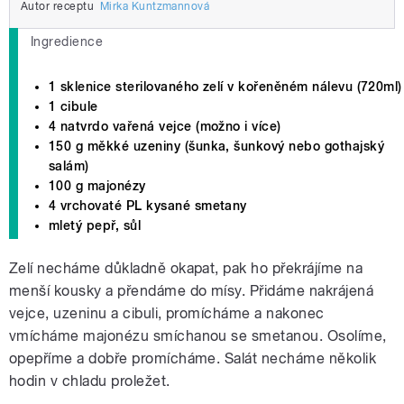
Autor receptu
Mirka Kuntzmannová
Ingredience
1 sklenice sterilovaného zelí v kořeněném nálevu (720ml)
1 cibule
4 natvrdo vařená vejce (možno i více)
150 g měkké uzeniny (šunka, šunkový nebo gothajský
salám)
100 g majonézy
4 vrchovaté PL kysané smetany
mletý pepř, sůl
Zelí necháme důkladně okapat, pak ho překrájíme na
menší kousky a přendáme do mísy. Přidáme nakrájená
vejce, uzeninu a cibuli, promícháme a nakonec
vmícháme majonézu smíchanou se smetanou. Osolíme,
opepříme a dobře promícháme. Salát necháme několik
hodin v chladu proležet.