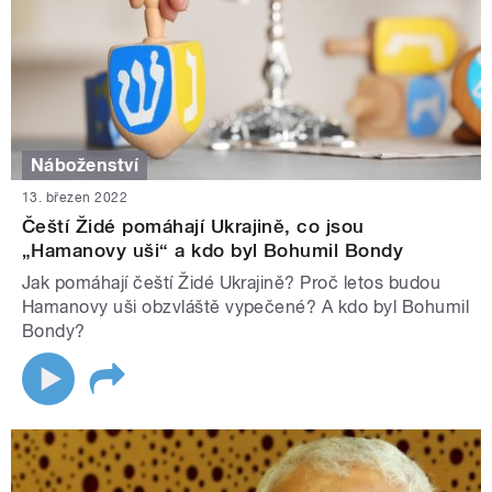
Náboženství
13. březen 2022
Čeští Židé pomáhají Ukrajině, co jsou
„Hamanovy uši“ a kdo byl Bohumil Bondy
Jak pomáhají čeští Židé Ukrajině? Proč letos budou
Hamanovy uši obzvláště vypečené? A kdo byl Bohumil
Bondy?