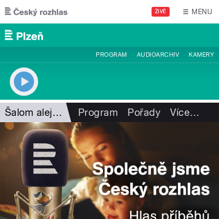
Přejít k hlavnímu obsahu
MENU
ŽIVĚ
PROGRAM
AUDIOARCHIV
KAMERY
Šalom alejchem
Program
Pořady
Více
…