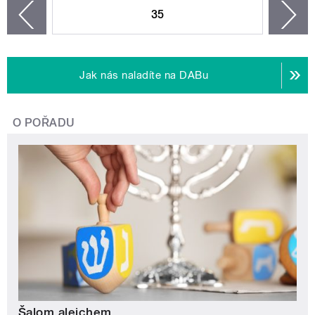
35
n
zí
Jak nás naladíte na DABu
O POŘADU
Šalom alejchem