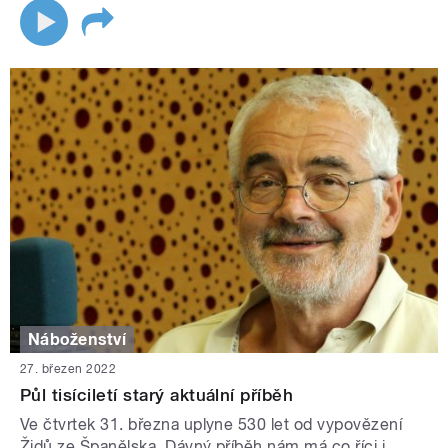
Náboženství
27. březen 2022
Půl tisíciletí starý aktuální příběh
Ve čtvrtek 31. března uplyne 530 let od vypovězení
Židů ze Španělska. Dávný příběh nám má co říci i