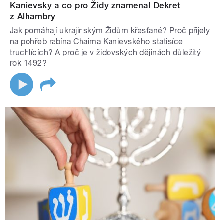
Kanievsky a co pro Židy znamenal Dekret
z Alhambry
Jak pomáhají ukrajinským Židům křesťané? Proč přijely
na pohřeb rabína Chaima Kanievského statisíce
truchlících? A proč je v židovských dějinách důležitý
rok 1492?