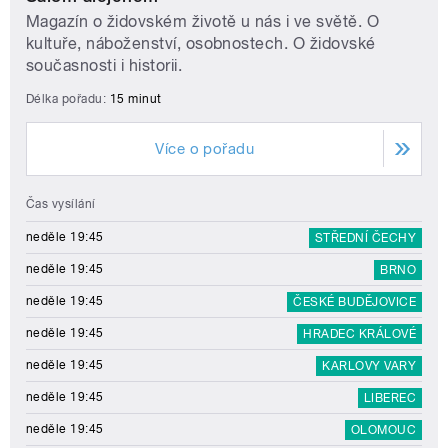
Magazín o židovském životě u nás i ve světě. O
kultuře, náboženství, osobnostech. O židovské
současnosti i historii.
Délka pořadu:
15 minut
Více o pořadu
Čas vysílání
neděle 19:45
STŘEDNÍ ČECHY
neděle 19:45
BRNO
neděle 19:45
ČESKÉ BUDĚJOVICE
neděle 19:45
HRADEC KRÁLOVÉ
neděle 19:45
KARLOVY VARY
neděle 19:45
LIBEREC
neděle 19:45
OLOMOUC