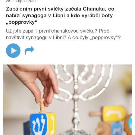
28. listopad 2021
Zapálením první svíčky začala Chanuka, co
nabízí synagoga v Libni a kdo vyráběl boty
„popprovky“
Už jste zapálili první chanukovou svíčku? Proč
navštívit synagogu v Libni? A co byly „popprovky“?