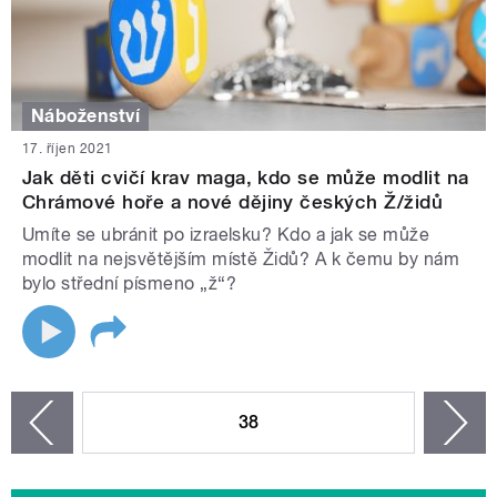
Náboženství
17. říjen 2021
Jak děti cvičí krav maga, kdo se může modlit na
Chrámové hoře a nové dějiny českých Ž/židů
Umíte se ubránit po izraelsku? Kdo a jak se může
modlit na nejsvětějším místě Židů? A k čemu by nám
bylo střední písmeno „ž“?
STRÁNKY
38
n
zí