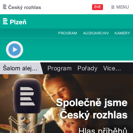
Přejít k hlavnímu obsahu
MENU
ŽIVĚ
PROGRAM
AUDIOARCHIV
KAMERY
Šalom alejchem
Program
Pořady
Více
…