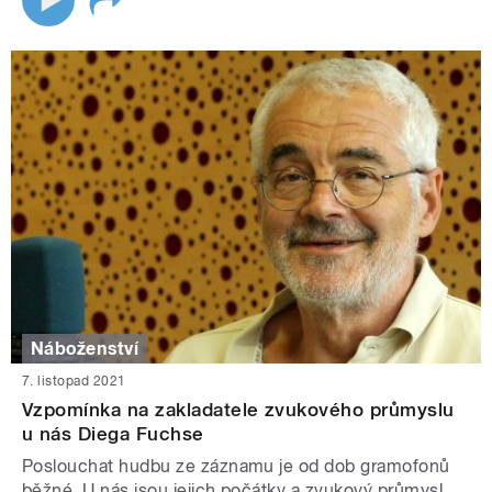
Náboženství
7. listopad 2021
Vzpomínka na zakladatele zvukového průmyslu
u nás Diega Fuchse
Poslouchat hudbu ze záznamu je od dob gramofonů
běžné. U nás jsou jejich počátky a zvukový průmysl