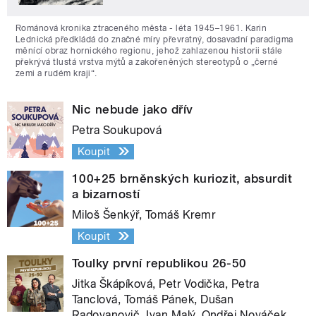
Románová kronika ztraceného města - léta 1945–1961. Karin
Lednická předkládá do značné míry převratný, dosavadní paradigma
měnící obraz hornického regionu, jehož zahlazenou historii stále
překrývá tlustá vrstva mýtů a zakořeněných stereotypů o „černé
zemi a rudém kraji“.
Nic nebude jako dřív
Petra Soukupová
Koupit
100+25 brněnských kuriozit, absurdit
a bizarností
Miloš Šenkýř, Tomáš Kremr
Koupit
Toulky první republikou 26-50
Jitka Škápíková, Petr Vodička, Petra
Tanclová, Tomáš Pánek, Dušan
Radovanovič, Ivan Malý, Ondřej Nováček,