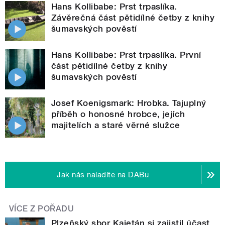
Hans Kollibabe: Prst trpaslíka.
Závěrečná část pětidílné četby z knihy
šumavských pověstí
Hans Kollibabe: Prst trpaslíka. První
část pětidílné četby z knihy
šumavských pověstí
Josef Koenigsmark: Hrobka. Tajuplný
příběh o honosné hrobce, jejích
majitelích a staré věrné služce
Jak nás naladíte na DABu
VÍCE Z POŘADU
Plzeňský sbor Kajetán si zajistil účast