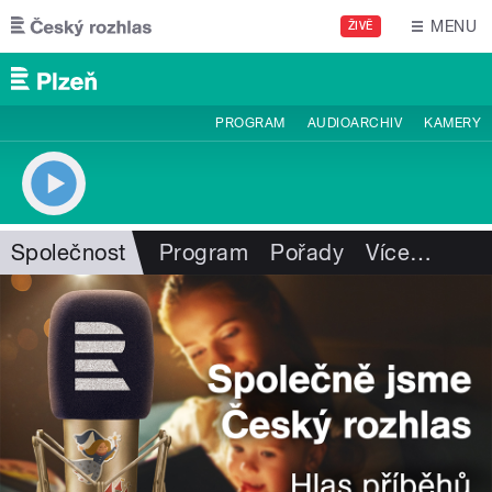
Přejít k hlavnímu obsahu
MENU
ŽIVĚ
PROGRAM
AUDIOARCHIV
KAMERY
Společnost
Program
Pořady
Více
…