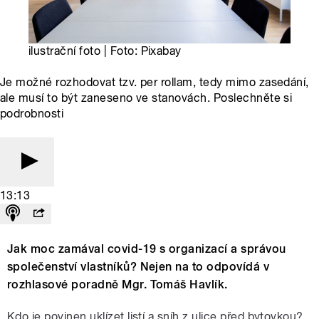
ilustrační foto | Foto: Pixabay
Je možné rozhodovat tzv. per rollam, tedy mimo zasedání,
ale musí to být zaneseno ve stanovách. Poslechněte si
podrobnosti
13:13
Jak moc zamával covid-19 s organizací a správou
společenství vlastníků? Nejen na to odpovídá v
rozhlasové poradně Mgr. Tomáš Havlík.
Kdo je povinen uklízet listí a sníh z ulice před bytovkou?