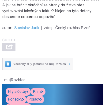
A jak se bránit okrádání ze strany družstva přes
vystavování falešných faktur? Nejen na tyto dotazy
dostanete odbornou odpověď.
autor:
Stanislav Jurík
|
zdroj:
Český rozhlas Plzeň
Všechny díly pořadu na mujRozhlas
mujRozhlas
Hry a četby
Krimi
Pohádky
Pořady