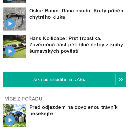
Oskar Baum: Rána osudu. Krutý příběh
chytrého kluka
Hans Kollibabe: Prst trpaslíka.
Závěrečná část pětidílné četby z knihy
šumavských pověstí
Jak nás naladíte na DABu
VÍCE Z POŘADU
Před odjezdem na dovolenou trávník
nesekejte