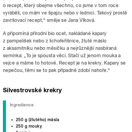
o recept, který obejme všechno, co jsme v tom roce
vyráběli, co mám ve špajzu nebo v lednici. Takový prostě
završovací recept,“ směje se Jana Vlková.
A připomíná přírodní bio ocet, nakládané kapary
z pampelišek nebo z lichořeřišnice, žluté máslo
z aksamitníku nebo měsíčku a nejrůznější nasbíraná
semínka: „To je spousta věcí. Stačí už jenom mouka a
vejce a máme to hotové. Recept je na krekry. Kapary se
nepečou, těmi se to pak případně zdobí nahoře.“
Silvestrovské krekry
Ingredience
250 g (žlutého) másla
250 g mouky