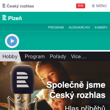
Přejít k hlavnímu obsahu
MENU
ŽIVĚ
PROGRAM
AUDIOARCHIV
KAMERY
Hobby
Program
Pořady
Více
…