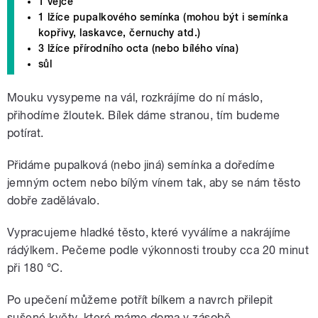
1 vejce
1 lžíce pupalkového semínka (mohou být i semínka
kopřivy, laskavce, černuchy atd.)
3 lžíce přírodního octa (nebo bílého vína)
sůl
Mouku vysypeme na vál, rozkrájíme do ní máslo,
přihodíme žloutek. Bílek dáme stranou, tím budeme
potírat.
Přidáme pupalková (nebo jiná) semínka a doředíme
jemným octem nebo bílým vínem tak, aby se nám těsto
dobře zadělávalo.
Vypracujeme hladké těsto, které vyválíme a nakrájíme
rádýlkem. Pečeme podle výkonnosti trouby cca 20 minut
při 180 °C.
Po upečení můžeme potřít bílkem a navrch přilepit
sušené květy, které máme doma v zásobě.