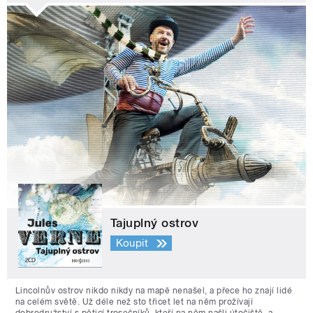
Tajuplný ostrov
Koupit
Lincolnův ostrov nikdo nikdy na mapě nenašel, a přece ho znají lidé
na celém světě. Už déle než sto třicet let na něm prožívají
dobrodružství s pěticí trosečníků, kteří na něm našli útočiště, a