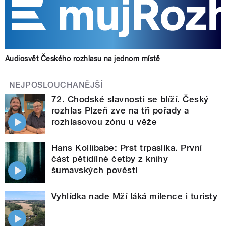
Audiosvět Českého rozhlasu na jednom místě
NEJPOSLOUCHANĚJŠÍ
72. Chodské slavnosti se blíží. Český
rozhlas Plzeň zve na tři pořady a
rozhlasovou zónu u věže
Hans Kollibabe: Prst trpaslíka. První
část pětidílné četby z knihy
šumavských pověstí
Vyhlídka nade Mží láká milence i turisty