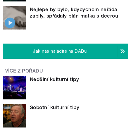
Nejlépe by bylo, kdybychom neřáda
zabily, spřádaly plán matka s dcerou
Jak nás naladíte na DABu
VÍCE Z POŘADU
Nedělní kulturní tipy
Sobotní kulturní tipy