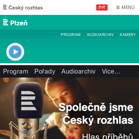
Přejít k hlavnímu obsahu
MENU
ŽIVĚ
PROGRAM
AUDIOARCHIV
KAMERY
Program
Pořady
Audioarchiv
Více
…