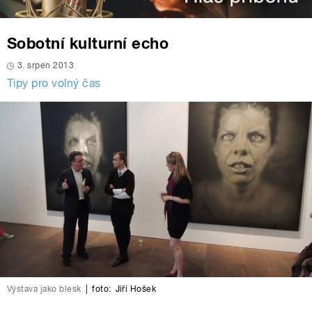
Sobotní kulturní echo
3. srpen 2013
Tipy pro volný čas
Výstava jako blesk
|
foto:
Jiří Hošek