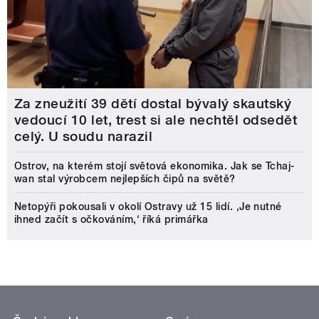
Za zneužití 39 dětí dostal bývalý skautský
vedoucí 10 let, trest si ale nechtěl odsedět
celý. U soudu narazil
Ostrov, na kterém stojí světová ekonomika. Jak se Tchaj-
wan stal výrobcem nejlepších čipů na světě?
Netopýři pokousali v okolí Ostravy už 15 lidí. ‚Je nutné
ihned začít s očkováním,‘ říká primářka