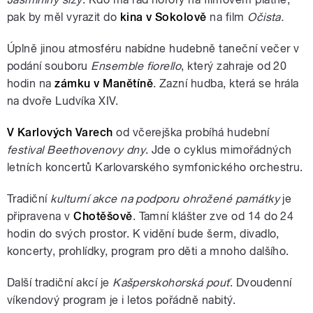
pak by měl vyrazit do
kina v Sokolově
na film
Očista.
Úplně jinou atmosféru nabídne hudebně taneční večer v
podání souboru
Ensemble fiorello
, který zahraje od 20
hodin na
zámku v Manětíně
. Zazní hudba, která se hrála
na dvoře Ludvíka XIV.
V Karlových Varech
od včerejška probíhá hudební
festival Beethovenovy dny
. Jde o cyklus mimořádných
letních koncertů Karlovarského symfonického orchestru.
Tradiční
kulturní akce na podporu ohrožené památky
je
připravena v
Chotěšově
. Tamní klášter zve od 14 do 24
hodin do svých prostor. K vidění bude šerm, divadlo,
koncerty, prohlídky, program pro děti a mnoho dalšího.
Další tradiční akcí je
Kašperskohorská pouť
. Dvoudenní
víkendový program je i letos pořádně nabitý.