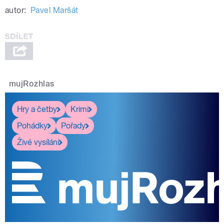
autor:
Pavel Maršát
mujRozhlas
Hry a četby
Krimi
Pohádky
Pořady
Živé vysílání