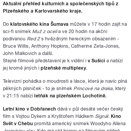
Aktuální přehled kulturních a společenských tipů z
Plzeňského a Karlovarského kraje.
Do
klatovského kina Šumava
můžete v 17 hodin zajít na
sci-fi snímek
Muž z oceli
a ve 20 hodin na akční
podívanou
Red 2
s hvězdným hereckým obsazením -
Bruce Willis, Anthony Hopkins, Catherine Zeta-Jones,
John Malkovich a další.
Stejné filmové představení je k vidění i
v Sušici
a nabízí
jej kromě jiných i
plzeňské multiplexy
.
Televizní pohádka o moudrosti a lásce, která je navíc plná
pěkných písniček - to je snímek
Princové na draka
, který
v 21:15 nabízí
letňák na plzeňském Lochotíně.
Letní kino v Dobřanech
dává v půl desáté večer český
film s Vojtou Dykem a Kryštofem Hádkem
Signál.
Kino
Svět v Chebu
promítá americký snímek Woodyho Allena
Jasmíniny slzy
. Kdo má rád horory na filmovém plátně,