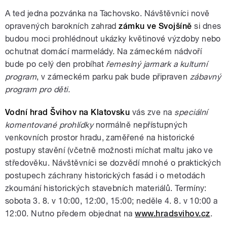
A ted jedna pozvánka na Tachovsko. Návštěvníci nově
opravených barokních zahrad
zámku ve Svojšíně
si dnes
budou moci prohlédnout ukázky květinové výzdoby nebo
ochutnat domácí marmelády. Na zámeckém nádvoří
bude po celý den probíhat
řemeslný jarmark a kulturní
program
, v zámeckém parku pak bude připraven
zábavný
program pro děti.
Vodní hrad Švihov na Klatovsku
vás zve na
speciální
komentované prohlídky
normálně nepřístupných
venkovních prostor hradu, zaměřené na historické
postupy stavění (včetně možnosti míchat maltu jako ve
středověku. Návštěvníci se dozvědí mnohé o praktických
postupech záchrany historických fasád i o metodách
zkoumání historických stavebních materiálů. Termíny:
sobota 3. 8. v 10:00, 12:00, 15:00; neděle 4. 8. v 10:00 a
12:00. Nutno předem objednat na
www.hradsvihov.cz
.