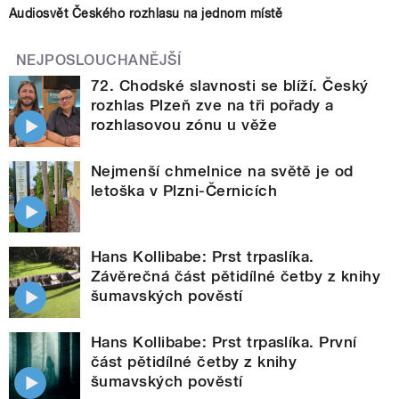
Audiosvět Českého rozhlasu na jednom místě
NEJPOSLOUCHANĚJŠÍ
72. Chodské slavnosti se blíží. Český
rozhlas Plzeň zve na tři pořady a
rozhlasovou zónu u věže
Nejmenší chmelnice na světě je od
letoška v Plzni-Černicích
Hans Kollibabe: Prst trpaslíka.
Závěrečná část pětidílné četby z knihy
šumavských pověstí
Hans Kollibabe: Prst trpaslíka. První
část pětidílné četby z knihy
šumavských pověstí