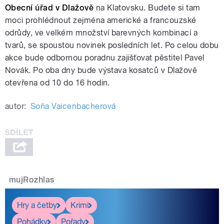
Obecní úřad v Dlažově
na Klatovsku. Budete si tam
moci prohlédnout zejména americké a francouzské
odrůdy, ve velkém množství barevných kombinací a
tvarů, se spoustou novinek posledních let. Po celou dobu
akce bude odbornou poradnu zajišťovat pěstitel Pavel
Novák. Po oba dny bude výstava kosatců v Dlažově
otevřena od 10 do 16 hodin.
autor:
Soňa Vaicenbacherová
mujRozhlas
Hry a četby
Krimi
Pohádky
Pořady