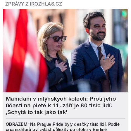
ZPRÁVY Z IROZHLAS.CZ
Mamdani v mlýnských kolech: Proti jeho
účasti na pietě k 11. září je 80 tisíc lidí.
‚Schytá to tak jako tak'
OBRAZEM: Na Prague Pride byly desítky tisíc lidí. Podle
organizátorů byl zvlášť důležitý po útoku v Berlíně