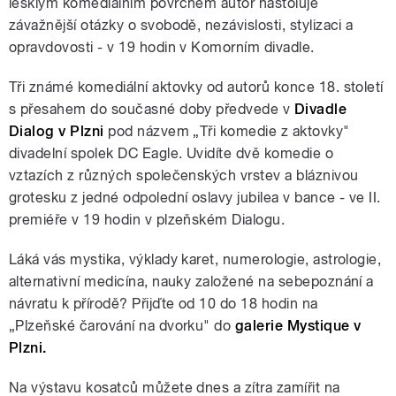
lesklým komediálním povrchem autor nastoluje
závažnější otázky o svobodě, nezávislosti, stylizaci a
opravdovosti - v 19 hodin v Komorním divadle.
Tři známé komediální aktovky od autorů konce 18. století
s přesahem do současné doby předvede v
Divadle
Dialog v Plzni
pod názvem „Tři komedie z aktovky"
divadelní spolek DC Eagle. Uvidíte dvě komedie o
vztazích z různých společenských vrstev a bláznivou
grotesku z jedné odpolední oslavy jubilea v bance - ve II.
premiéře v 19 hodin v plzeňském Dialogu.
Láká vás mystika, výklady karet, numerologie, astrologie,
alternativní medicína, nauky založené na sebepoznání a
návratu k přírodě? Přijďte od 10 do 18 hodin na
„Plzeňské čarování na dvorku" do
galerie Mystique v
Plzni.
Na výstavu kosatců můžete dnes a zítra zamířit na