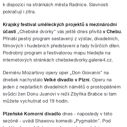
k dispozici na stránkách města Radnice. Slavnosti
pokračují i zítra.
Krajský festival uměleckých projektů s mezinárodní
účastí
„Chebské dvorky" vás ještě dnes přivítá
v Chebu
.
Přináší pestrý program sestavený z výstav, divadelních,
filmových i hudebních představení a řady tvůrčích dílen.
Podrobný program a festivalovou mapu hledejte na
internetových stránkách chebskedvorky.galerie4.cz.
Derniéru Mozartovy opery oper „Don Giovanni" na
dnešek nachystalo
Velké divadlo v Plzni
. Operu na
jeden z nejstarších divadelních námětů o prostopášném
svůdci žen Donu Juanovi v režii Zbyňka Brabce si tam
můžete vychutnat od 19 hodin.
Plzeňské Komorní divadlo
dnes - naposledy v této
sezóně - uvádí Shawovu komedii „Pygmalión". Pod