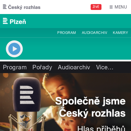
Přejít k hlavnímu obsahu
MENU
ŽIVĚ
PROGRAM
AUDIOARCHIV
KAMERY
Program
Pořady
Audioarchiv
Více
…