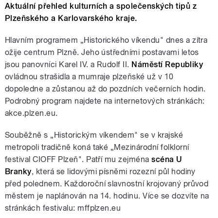
Aktuální přehled kulturních a společenských tipů z
Plzeňského a Karlovarského kraje.
Hlavním programem „Historického víkendu" dnes a zítra
ožije centrum Plzně. Jeho ústředními postavami letos
jsou panovníci Karel IV. a Rudolf II.
Náměstí Republiky
ovládnou strašidla a mumraje plzeňské už v 10
dopoledne a zůstanou až do pozdních večerních hodin.
Podrobný program najdete na internetových stránkách:
akce.plzen.eu.
Souběžně s „Historickým víkendem" se v krajské
metropoli tradičně koná také „Mezinárodní folklorní
festival CIOFF Plzeň". Patří mu zejména
scéna U
Branky
, která se lidovými písněmi rozezní půl hodiny
před polednem. Každoroční slavnostní krojovaný průvod
městem je naplánován na 14. hodinu. Více se dozvíte na
stránkách festivalu: mffplzen.eu