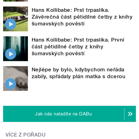
Hans Kollibabe: Prst trpaslíka.
Závěrečná část pětidílné četby z knihy
šumavských pověstí
Hans Kollibabe: Prst trpaslíka. První
část pětidílné četby z knihy
šumavských pověstí
Nejlépe by bylo, kdybychom neřáda
zabily, spřádaly plán matka s dcerou
Jak nás naladíte na DABu
VÍCE Z POŘADU