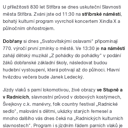
U příležitosti 830 let Stříbra se dnes uskuteční Slavnosti
města Stříbra. Zváni jste od 11:30 na
stříbrské náměstí
,
bohatý kulturní program vyvrcholí koncertem Xindla X a
půlnočním ohňostrojem.
Dobřany
si dnes „Svatovítskými oslavami" připomínají
770. výročí první zmínky o městě. Ve 13:30 je
na náměstí
zahájí dětský muzikál „Z pohádky do pohádky" v podání
žáků dobřanské základní školy, následovat budou
hudební vystoupení, která potrvají až do půlnoci. Hlavní
hvězdou večera bude Janek Ledecký.
Jízdy vlaků s parní lokomotivou, živé obrazy
ve Stupně a
v Radnicích
, slavnostní průvod v dobových kostýmech,
Švejkovy c.k. manévry, folk country festival „Radnické
sedlo", malování s dětmi, ukázky starých řemesel a
mnoho dalšího vás dnes čeká na „Radnických kulturních
slavnostech". Program i s jízdním řádem parních vlaků je