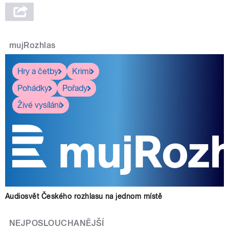
mujRozhlas
Hry a četby
Krimi
Pohádky
Pořady
Živé vysílání
Audiosvět Českého rozhlasu na jednom místě
NEJPOSLOUCHANĚJŠÍ