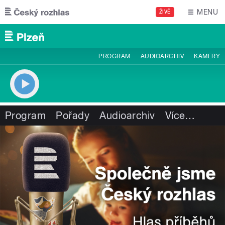
Přejít k hlavnímu obsahu
MENU
ŽIVĚ
PROGRAM
AUDIOARCHIV
KAMERY
Program
Pořady
Audioarchiv
Více
…