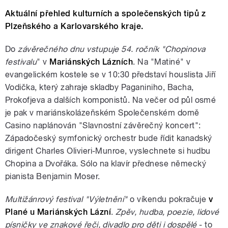
Aktuální přehled kulturních a společenských tipů z
Plzeňského a Karlovarského kraje.
Do
závěrečného dnu vstupuje 54. ročník "Chopinova
festivalu
" v
Mariánských Lázních
. Na "Matiné" v
evangelickém kostele se v 10:30 představí houslista Jiří
Vodička, který zahraje skladby Paganiniho, Bacha,
Prokofjeva a dalších komponistů. Na večer od půl osmé
je pak v mariánskolázeňském Společenském domě
Casino naplánován "Slavnostní závěrečný koncert":
Západočeský symfonický orchestr bude řídit kanadský
dirigent Charles Olivieri-Munroe, vyslechnete si hudbu
Chopina a Dvořáka. Sólo na klavír přednese německý
pianista Benjamin Moser.
Multižánrový festival "Výletnění"
o víkendu pokračuje
v
Plané u Mariánských Lázní
.
Zpěv, hudba, poezie, lidové
písničky ve znakové řeči, divadlo pro děti i dospělé
- to