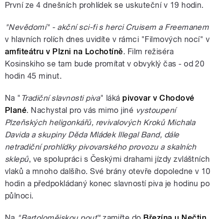
První ze 4 dnešních prohlídek se uskuteční v 19 hodin.
"Nevědomí" - akční sci-fi s herci Cruisem a Freemanem
v hlavních rolích dnes uvidíte v rámci "Filmových nocí" v
amfiteátru v Plzni na Lochotíně
. Film režiséra
Kosinskiho se tam bude promítat v obvyklý čas - od 20
hodin 45 minut.
Na "
Tradiční slavnosti piva
" láká
pivovar v Chodové
Plané
. Nachystal pro vás mimo jiné
vystoupení
Plzeňských heligonkářů, revivalových Kroků Michala
Davida a skupiny Děda Mládek Illegal Band, dále
netradiční prohlídky pivovarského provozu a skalních
sklepů
, ve spolupráci s Českými drahami jízdy zvláštních
vlaků a mnoho dalšího. Své brány otevře dopoledne v 10
hodin a předpokládaný konec slavností piva je hodinu po
půlnoci.
Na
"Bartolomějskou pouť"
zamiřte do
Březína u Nečtin
.