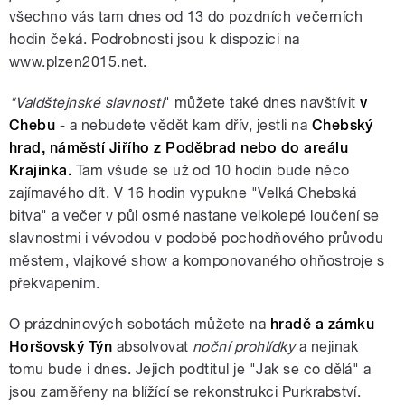
všechno vás tam dnes od 13 do pozdních večerních
hodin čeká. Podrobnosti jsou k dispozici na
www.plzen2015.net.
"Valdštejnské slavnosti
" můžete také dnes navštívit
v
Chebu
- a nebudete vědět kam dřív, jestli na
Chebský
hrad, náměstí Jiřího z Poděbrad nebo do areálu
Krajinka.
Tam všude se už od 10 hodin bude něco
zajímavého dít. V 16 hodin vypukne "Velká Chebská
bitva" a večer v půl osmé nastane velkolepé loučení se
slavnostmi i vévodou v podobě pochodňového průvodu
městem, vlajkové show a komponovaného ohňostroje s
překvapením.
O prázdninových sobotách můžete na
hradě a zámku
Horšovský Týn
absolvovat
noční prohlídky
a nejinak
tomu bude i dnes. Jejich podtitul je "Jak se co dělá" a
jsou zaměřeny na blížící se rekonstrukci Purkrabství.