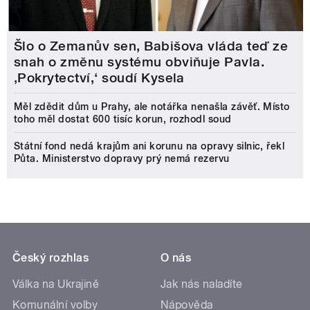
Šlo o Zemanův sen, Babišova vláda teď ze
snah o změnu systému obviňuje Pavla.
‚Pokrytectví,‘ soudí Kysela
Měl zdědit dům u Prahy, ale notářka nenašla závěť. Místo
toho měl dostat 600 tisíc korun, rozhodl soud
Státní fond nedá krajům ani korunu na opravy silnic, řekl
Půta. Ministerstvo dopravy prý nemá rezervu
Český rozhlas
O nás
Válka na Ukrajině
Jak nás naladíte
Komunální volby
Nápověda