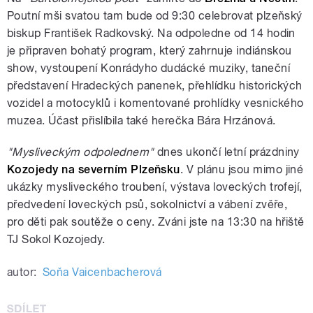
Poutní mši svatou tam bude od 9:30 celebrovat plzeňský
biskup František Radkovský. Na odpoledne od 14 hodin
je připraven bohatý program, který zahrnuje indiánskou
show, vystoupení Konrádyho dudácké muziky, taneční
představení Hradeckých panenek, přehlídku historických
vozidel a motocyklů i komentované prohlídky vesnického
muzea. Účast přislíbila také herečka Bára Hrzánová.
"Mysliveckým odpolednem"
dnes ukončí letní prázdniny
Kozojedy na severním Plzeňsku
. V plánu jsou mimo jiné
ukázky mysliveckého troubení, výstava loveckých trofejí,
předvedení loveckých psů, sokolnictví a vábení zvěře,
pro děti pak soutěže o ceny. Zváni jste na 13:30 na hřiště
TJ Sokol Kozojedy.
autor:
Soňa Vaicenbacherová