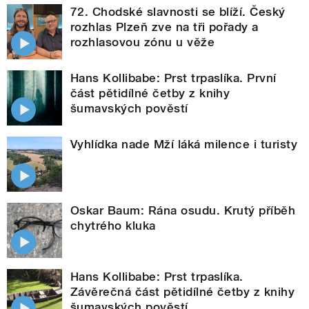
72. Chodské slavnosti se blíží. Český
rozhlas Plzeň zve na tři pořady a
rozhlasovou zónu u věže
Hans Kollibabe: Prst trpaslíka. První
část pětidílné četby z knihy
šumavských pověstí
Vyhlídka nade Mží láká milence i turisty
Oskar Baum: Rána osudu. Krutý příběh
chytrého kluka
Hans Kollibabe: Prst trpaslíka.
Závěrečná část pětidílné četby z knihy
šumavských pověstí