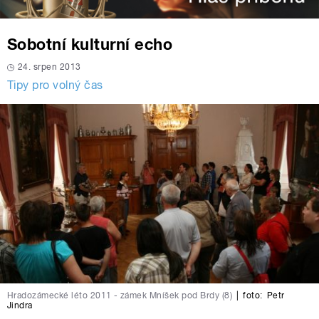
Sobotní kulturní echo
24. srpen 2013
Tipy pro volný čas
Hradozámecké léto 2011 - zámek Mníšek pod Brdy (8)
|
foto:
Petr
Jindra