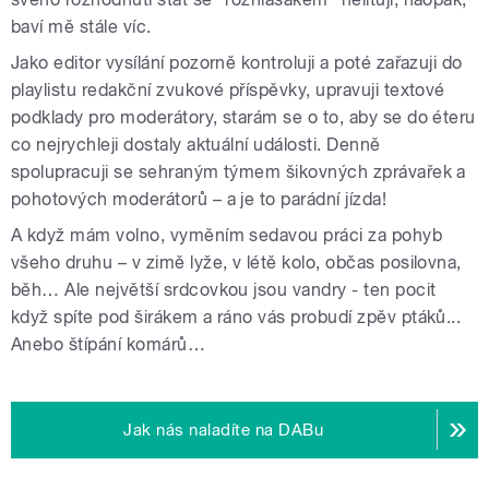
baví mě stále víc.
Jako editor vysílání pozorně kontroluji a poté zařazuji do
playlistu redakční zvukové příspěvky, upravuji textové
podklady pro moderátory, starám se o to, aby se do éteru
co nejrychleji dostaly aktuální události. Denně
spolupracuji se sehraným týmem šikovných zprávařek a
pohotových moderátorů – a je to parádní jízda!
A když mám volno, vyměním sedavou práci za pohyb
všeho druhu – v zimě lyže, v létě kolo, občas posilovna,
běh… Ale největší srdcovkou jsou vandry - ten pocit
když spíte pod širákem a ráno vás probudí zpěv ptáků...
Anebo štípání komárů…
Jak nás naladíte na DABu