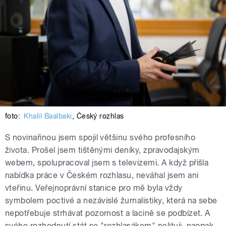
foto:
Khalil Baalbaki
,
Český rozhlas
S novinařinou jsem spojil většinu svého profesního
života. Prošel jsem tištěnými deníky, zpravodajským
webem, spolupracoval jsem s televizemi. A když přišla
nabídka práce v Českém rozhlasu, neváhal jsem ani
vteřinu. Veřejnoprávní stanice pro mě byla vždy
symbolem poctivé a nezávislé žurnalistiky, která na sebe
nepotřebuje strhávat pozornost a lacině se podbízet. A
svého rozhodnutí stát se "rozhlasákem" nelituji, naopak,