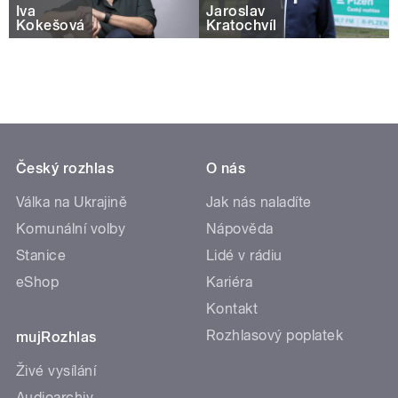
Iva
Jaroslav
Kokešová
Kratochvíl
Český rozhlas
O nás
Válka na Ukrajině
Jak nás naladíte
Komunální volby
Nápověda
Stanice
Lidé v rádiu
eShop
Kariéra
Kontakt
Rozhlasový poplatek
mujRozhlas
Živé vysílání
Audioarchiv