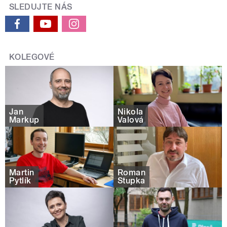
SLEDUJTE NÁS
KOLEGOVÉ
Jan
Nikola
Markup
Valová
Martin
Roman
Pytlík
Stupka