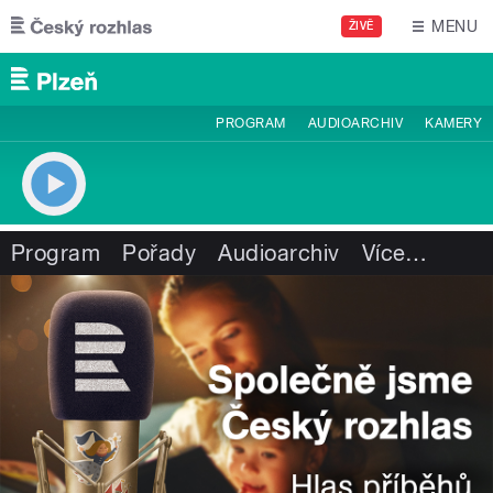
Přejít k hlavnímu obsahu
MENU
ŽIVĚ
PROGRAM
AUDIOARCHIV
KAMERY
Program
Pořady
Audioarchiv
Více
…