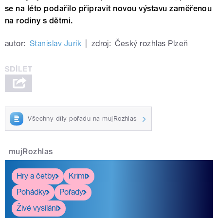
se na léto podařilo připravit novou výstavu zaměřenou
na rodiny s dětmi.
autor:
Stanislav Jurík
|
zdroj:
Český rozhlas Plzeň
Všechny díly pořadu na mujRozhlas
mujRozhlas
Hry a četby
Krimi
Pohádky
Pořady
Živé vysílání