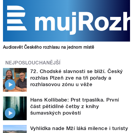
Audiosvět Českého rozhlasu na jednom místě
NEJPOSLOUCHANĚJŠÍ
72. Chodské slavnosti se blíží. Český
rozhlas Plzeň zve na tři pořady a
rozhlasovou zónu u věže
Hans Kollibabe: Prst trpaslíka. První
část pětidílné četby z knihy
šumavských pověstí
Vyhlídka nade Mží láká milence i turisty