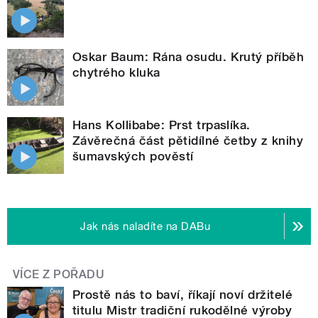
Oskar Baum: Rána osudu. Krutý příběh
chytrého kluka
Hans Kollibabe: Prst trpaslíka.
Závěrečná část pětidílné četby z knihy
šumavských pověstí
Jak nás naladíte na DABu
VÍCE Z POŘADU
Prostě nás to baví, říkají noví držitelé
titulu Mistr tradiční rukodělné výroby