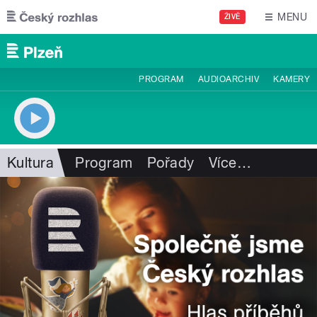
Přejít k hlavnímu obsahu
MENU
ŽIVĚ
PROGRAM
AUDIOARCHIV
KAMERY
Kultura
Program
Pořady
Více
…