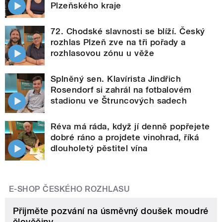
Plzeňského kraje
72. Chodské slavnosti se blíží. Český
rozhlas Plzeň zve na tři pořady a
rozhlasovou zónu u věže
Splněný sen. Klavírista Jindřich
Rosendorf si zahrál na fotbalovém
stadionu ve Štruncových sadech
Réva má ráda, když jí denně popřejete
dobré ráno a projdete vinohrad, říká
dlouholetý pěstitel vína
E-SHOP ČESKÉHO ROZHLASU
Přijměte pozvání na úsměvný doušek moudré
člověčiny.