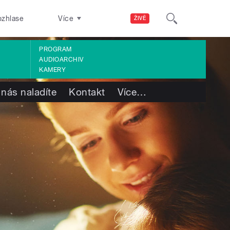
ozhlase
Více
ŽIVĚ
PROGRAM
AUDIOARCHIV
KAMERY
 nás naladíte
Kontakt
Více
…