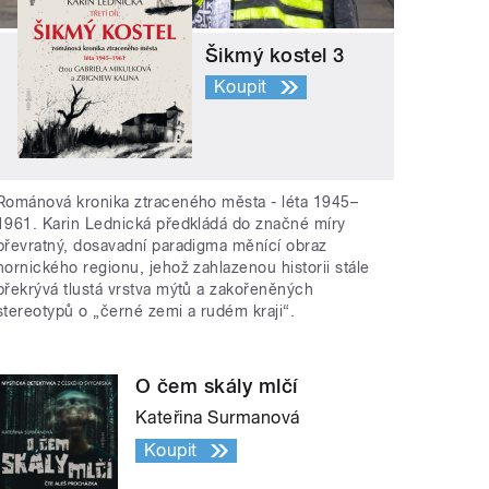
Šikmý kostel 3
Koupit
Románová kronika ztraceného města - léta 1945–
1961. Karin Lednická předkládá do značné míry
převratný, dosavadní paradigma měnící obraz
hornického regionu, jehož zahlazenou historii stále
překrývá tlustá vrstva mýtů a zakořeněných
stereotypů o „černé zemi a rudém kraji“.
O čem skály mlčí
Kateřina Surmanová
Koupit