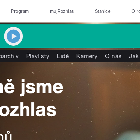
Program
mujRozhlas
Stanice
O r
oarchiv
Playlisty
Lidé
Kamery
O nás
Jak