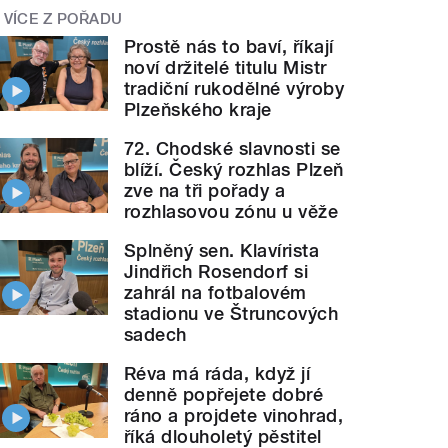
VÍCE Z POŘADU
Prostě nás to baví, říkají
noví držitelé titulu Mistr
tradiční rukodělné výroby
Plzeňského kraje
72. Chodské slavnosti se
blíží. Český rozhlas Plzeň
zve na tři pořady a
rozhlasovou zónu u věže
Splněný sen. Klavírista
Jindřich Rosendorf si
zahrál na fotbalovém
stadionu ve Štruncových
sadech
Réva má ráda, když jí
denně popřejete dobré
ráno a projdete vinohrad,
říká dlouholetý pěstitel