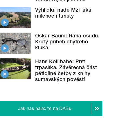
Vyhlídka nade Mží láká
milence i turisty
Oskar Baum: Rána osudu.
Krutý příběh chytrého
kluka
Hans Kollibabe: Prst
trpaslíka. Závěrečná část
pětidílné četby z knihy
šumavských pověstí
Jak nás naladíte na DABu