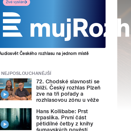
Živé vysílání
Audiosvět Českého rozhlasu na jednom místě
NEJPOSLOUCHANĚJŠÍ
72. Chodské slavnosti se
blíží. Český rozhlas Plzeň
zve na tři pořady a
rozhlasovou zónu u věže
Hans Kollibabe: Prst
trpaslíka. První část
pětidílné četby z knihy
šumavských pověstí