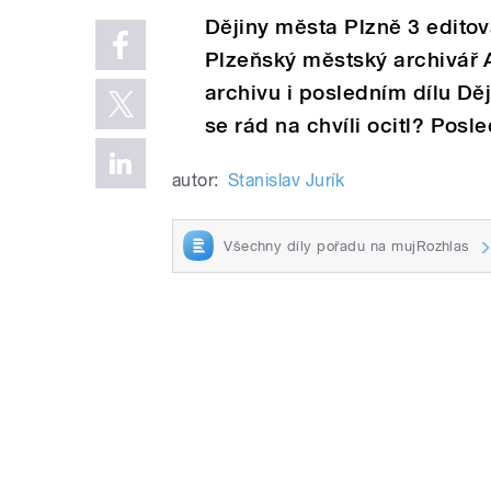
Dějiny města Plzně 3 editova
Plzeňský městský archivář 
archivu i posledním dílu Děj
se rád na chvíli ocitl? Posl
autor:
Stanislav Jurík
Všechny díly pořadu na mujRozhlas