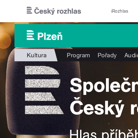
Přejít k hlavnímu obsahu
iRozhlas
Kultura
Program
Pořady
Audi