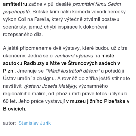
amfiteátru
začne v půl desáté
promítání filmu Sedm
psychopatů
. Britské kriminální komedii vévodí herecký
výkon Collina Farella, který výtečně ztvárnil postavu
scénáristy, jemuž chybí inspirace k dokončení
rozepsaného díla.
A ještě připomeneme dvě výstavy, které budou už zítra
ukončeny. Jedná se o
venkovní výstavu
na
místě
soutoku Radbuzy a Mže ve Štruncových sadech v
Plzni
. Jmenuje se
"Mladí ilustrátoři dětem"
a pořádá ji
Ústav umění a designu. A rovněž do zítřka ještě stihnete
navštívit
výstavu Josefa Matějky
, významného
regionálního malíře, od jehož úmrtí právě letos uplynulo
60 let. Jeho práce vystavují
v muzeu jižního Plzeňska v
Blovicích
.
autor:
Stanislav Jurík