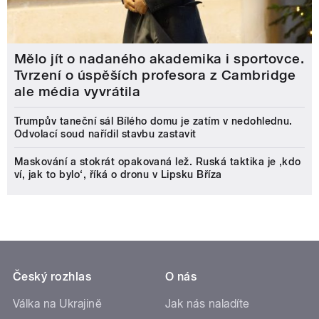
Mělo jít o nadaného akademika i sportovce.
Tvrzení o úspěších profesora z Cambridge
ale média vyvrátila
Trumpův taneční sál Bílého domu je zatím v nedohlednu.
Odvolací soud nařídil stavbu zastavit
Maskování a stokrát opakovaná lež. Ruská taktika je ‚kdo
ví, jak to bylo‘, říká o dronu v Lipsku Bříza
Český rozhlas
O nás
Válka na Ukrajině
Jak nás naladíte