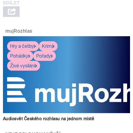
mujRozhlas
Hry a četby
Krimi
Pohádky
Pořady
Živé vysílání
Audiosvět Českého rozhlasu na jednom místě