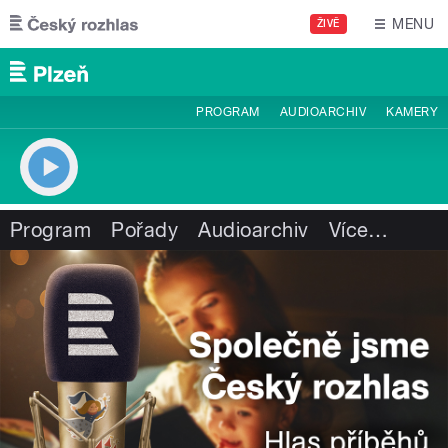
Přejít k hlavnímu obsahu
MENU
ŽIVĚ
PROGRAM
AUDIOARCHIV
KAMERY
Program
Pořady
Audioarchiv
Více
…