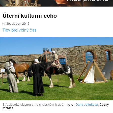
Úterní kulturní echo
30. duben 2013
Tipy pro volný čas
Středověké slavnosti na chebském hradě
|
foto:
Dana Jelínková
,
Český
rozhlas