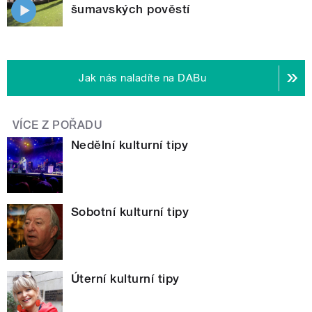
šumavských pověstí
Jak nás naladíte na DABu
VÍCE Z POŘADU
Nedělní kulturní tipy
Sobotní kulturní tipy
Úterní kulturní tipy