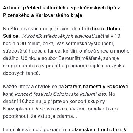
Aktuální přehled kulturních a společenských tipů z
Plzeňského a Karlovarského kraje.
Na Středověkou noc jste zváni do útrob
hradu Rabí u
Sušice
.
14.ročník středověkých slavností
začíná v 19
hodin a 30 minut, čekají vás šermířská vystoupení,
středověká hudba a tance, kejklíři, ohňová show a mnoho
dalšího. Účinkuje soubor Berounští měšťané, zahraje
skupina Rautus a v průběhu programu dojde i na výuku
dobových tanců.
Každé úterý a čtvrtek se na
Starém náměstí v Sokolově
koná
koncert festivalu Sokolovské kulturní léto
. Na
dnešní 16.hodinu je připraven koncert skupiny
Knezaplacení. V souvislosti s názvem kapely dlužno
podotknout, že vstup je zdarma…
Letní filmové noci pokračují na
plzeňském Lochotíně. V