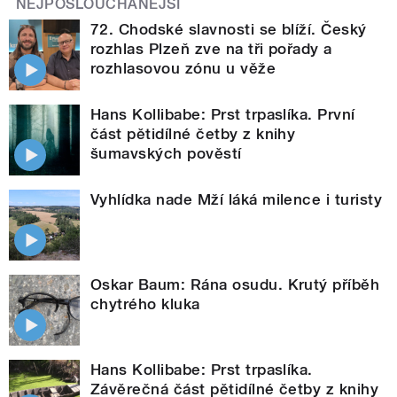
NEJPOSLOUCHANĚJŠÍ
72. Chodské slavnosti se blíží. Český
rozhlas Plzeň zve na tři pořady a
rozhlasovou zónu u věže
Hans Kollibabe: Prst trpaslíka. První
část pětidílné četby z knihy
šumavských pověstí
Vyhlídka nade Mží láká milence i turisty
Oskar Baum: Rána osudu. Krutý příběh
chytrého kluka
Hans Kollibabe: Prst trpaslíka.
Závěrečná část pětidílné četby z knihy