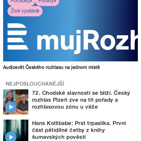
Pohádky
Pořady
Živé vysílání
Audiosvět Českého rozhlasu na jednom místě
NEJPOSLOUCHANĚJŠÍ
72. Chodské slavnosti se blíží. Český
rozhlas Plzeň zve na tři pořady a
rozhlasovou zónu u věže
Hans Kollibabe: Prst trpaslíka. První
část pětidílné četby z knihy
šumavských pověstí