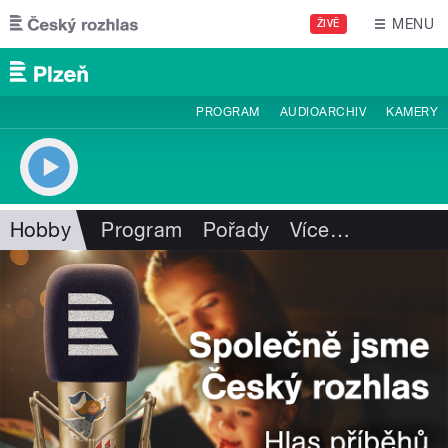
Přejít k hlavnímu obsahu
MENU
ŽIVĚ
PROGRAM
AUDIOARCHIV
KAMERY
Hobby
Program
Pořady
Více
…