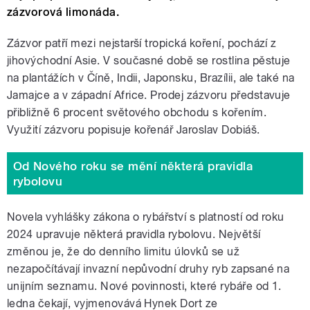
zázvorová limonáda.
Zázvor patří mezi nejstarší tropická koření, pochází z
jihovýchodní Asie. V současné době se rostlina pěstuje
na plantážích v Číně, Indii, Japonsku, Brazílii, ale také na
Jamajce a v západní Africe. Prodej zázvoru představuje
přibližně 6 procent světového obchodu s kořením.
Využití zázvoru popisuje kořenář Jaroslav Dobiáš.
Od Nového roku se mění některá pravidla
rybolovu
Novela vyhlášky zákona o rybářství s platností od roku
2024 upravuje některá pravidla rybolovu. Největší
změnou je, že do denního limitu úlovků se už
nezapočítávají invazní nepůvodní druhy ryb zapsané na
unijním seznamu. Nové povinnosti, které rybáře od 1.
ledna čekají, vyjmenovává Hynek Dort ze