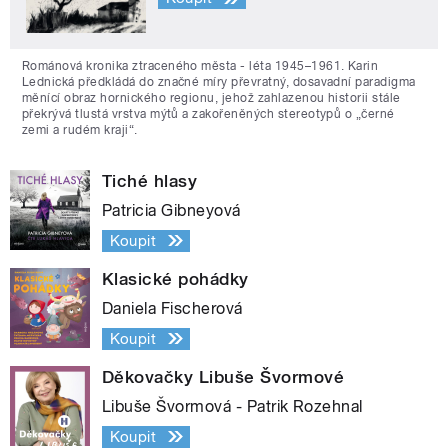
Románová kronika ztraceného města - léta 1945–1961. Karin
Lednická předkládá do značné míry převratný, dosavadní paradigma
měnící obraz hornického regionu, jehož zahlazenou historii stále
překrývá tlustá vrstva mýtů a zakořeněných stereotypů o „černé
zemi a rudém kraji“.
Tiché hlasy
Patricia Gibneyová
Koupit
Klasické pohádky
Daniela Fischerová
Koupit
Děkovačky Libuše Švormové
Libuše Švormová - Patrik Rozehnal
Koupit