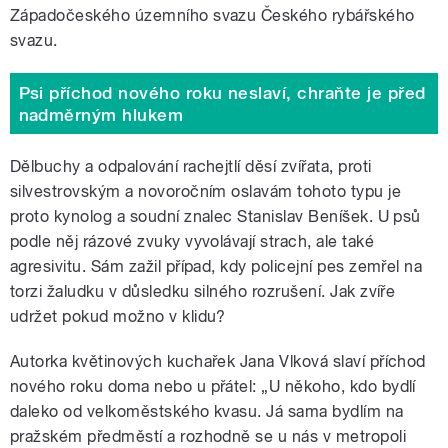
Západočeského územního svazu Českého rybářského
svazu.
Psi příchod nového roku neslaví, chraňte je před
nadměrným hlukem
Dělbuchy a odpalování rachejtlí děsí zvířata, proti
silvestrovským a novoročním oslavám tohoto typu je
proto kynolog a soudní znalec Stanislav Beníšek. U psů
podle něj rázové zvuky vyvolávají strach, ale také
agresivitu. Sám zažil případ, kdy policejní pes zemřel na
torzi žaludku v důsledku silného rozrušení. Jak zvíře
udržet pokud možno v klidu?
Autorka květinových kuchařek Jana Vlková slaví příchod
nového roku doma nebo u přátel: „U někoho, kdo bydlí
daleko od velkoměstského kvasu. Já sama bydlím na
pražském předměstí a rozhodně se u nás v metropoli