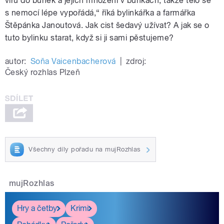
virů do buněk a jejich množení v buňkách, takže tělo se
s nemocí lépe vypořádá,“ říká bylinkářka a farmářka
Štěpánka Janoutová. Jak cist šedavý užívat? A jak se o
tuto bylinku starat, když si ji sami pěstujeme?
autor:
Soňa Vaicenbacherová
|
zdroj:
Český rozhlas Plzeň
Všechny díly pořadu na mujRozhlas
mujRozhlas
Hry a četby
Krimi