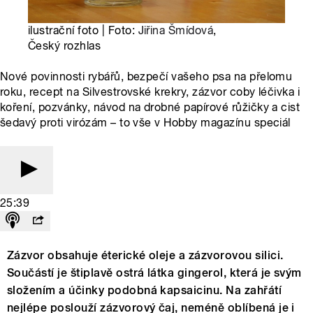
ilustrační foto | Foto:
Jiřina Šmídová
,
Český rozhlas
Nové povinnosti rybářů, bezpečí vašeho psa na přelomu
roku, recept na Silvestrovské krekry, zázvor coby léčivka i
koření, pozvánky, návod na drobné papírové růžičky a cist
šedavý proti virózám – to vše v Hobby magazínu speciál
25:39
Zázvor obsahuje éterické oleje a zázvorovou silici.
Součástí je štiplavě ostrá látka gingerol, která je svým
složením a účinky podobná kapsaicinu. Na zahřátí
nejlépe poslouží zázvorový čaj, neméně oblíbená je i