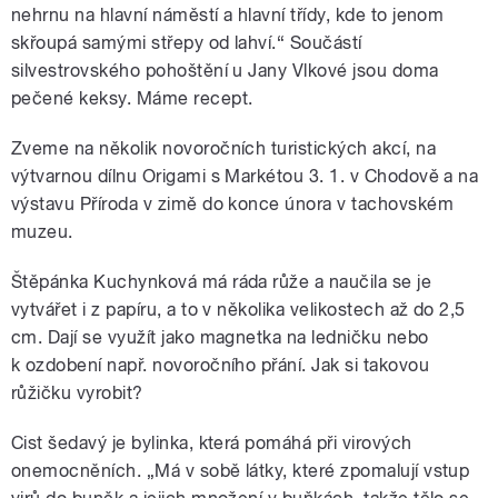
nehrnu na hlavní náměstí a hlavní třídy, kde to jenom
skřoupá samými střepy od lahví.“ Součástí
silvestrovského pohoštění u Jany Vlkové jsou doma
pečené keksy. Máme recept.
Zveme na několik novoročních turistických akcí, na
výtvarnou dílnu Origami s Markétou 3. 1. v Chodově a na
výstavu Příroda v zimě do konce února v tachovském
muzeu.
Štěpánka Kuchynková má ráda růže a naučila se je
vytvářet i z papíru, a to v několika velikostech až do 2,5
cm. Dají se využít jako magnetka na ledničku nebo
k ozdobení např. novoročního přání. Jak si takovou
růžičku vyrobit?
Cist šedavý je bylinka, která pomáhá při virových
onemocněních. „Má v sobě látky, které zpomalují vstup