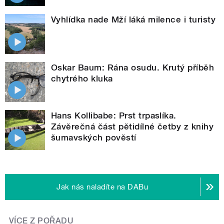
Vyhlídka nade Mží láká milence i turisty
Oskar Baum: Rána osudu. Krutý příběh
chytrého kluka
Hans Kollibabe: Prst trpaslíka.
Závěrečná část pětidílné četby z knihy
šumavských pověstí
Jak nás naladíte na DABu
VÍCE Z POŘADU