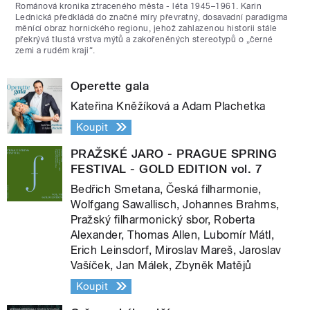
Románová kronika ztraceného města - léta 1945–1961. Karin
Lednická předkládá do značné míry převratný, dosavadní paradigma
měnící obraz hornického regionu, jehož zahlazenou historii stále
překrývá tlustá vrstva mýtů a zakořeněných stereotypů o „černé
zemi a rudém kraji“.
Operette gala
Kateřina Kněžíková a Adam Plachetka
Koupit
PRAŽSKÉ JARO - PRAGUE SPRING
FESTIVAL - GOLD EDITION vol. 7
Bedřich Smetana, Česká filharmonie,
Wolfgang Sawallisch, Johannes Brahms,
Pražský filharmonický sbor, Roberta
Alexander, Thomas Allen, Lubomír Mátl,
Erich Leinsdorf, Miroslav Mareš, Jaroslav
Vašíček, Jan Málek, Zbyněk Matějů
Koupit