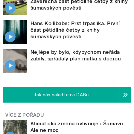
Závěrečná část pětidílné četby z knihy
šumavských pověstí
Hans Kollibabe: Prst trpaslíka. První
část pětidílné četby z knihy
šumavských pověstí
Nejlépe by bylo, kdybychom neřáda
zabily, spřádaly plán matka s dcerou
Jak nás naladíte na DABu
VÍCE Z POŘADU
Klimatická změna ovlivňuje i Šumavu.
Ale ne moc