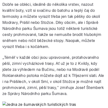
Dobře se obléci, ideálně do několika vrstev, nazout
kvalitní boty, vzít si svačinu do batohu a teplý čaj do
termosky a můžete vyrazit třeba jen tak pěšky do okolí
Modravy, Prášil nebo Stožce. Díky obcím, ale i Správě
Národního parku Šumava jsou totiž některé turistické
cesty prohrnované, takže se nemusíte brodit hlubokým
sněhem nebo ničit běžecké stopy. Naopak, můžete
vyrazit třeba i s kočárkem.
„Téměř v každé obci jsou upravované, protahovaného
pěší, zimní vycházkové trasy. Ať už je to z Kvildy, kdy
jdete za výhledem na Bučinu, nebo na Modravě podél
Roklanského potoka můžete dojít až k Tříjezerní slati. Ale
i na Prášilech, v okolí Srní, v okolí Stožce je možné najít
prohrnované, zimní, pěší trasy," zmiňuje Josef Štemberk
ze Správy Národního parku Šumava.