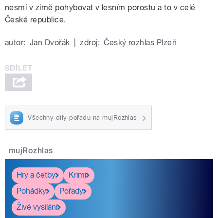
nesmí v zimě pohybovat v lesním porostu a to v celé
České republice.
autor:
Jan Dvořák
|
zdroj:
Český rozhlas Plzeň
Všechny díly pořadu na mujRozhlas
mujRozhlas
Hry a četby
Krimi
Pohádky
Pořady
Živé vysílání