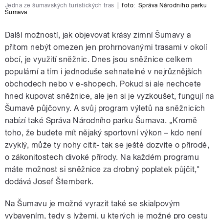
Jedna ze šumavských turistických tras
|
foto:
Správa Národního parku
Šumava
Další možností, jak objevovat krásy zimní Šumavy a
přitom nebýt omezen jen prohrnovanými trasami v okolí
obcí, je využití sněžnic. Dnes jsou sněžnice celkem
populární a tím i jednoduše sehnatelné v nejrůznějších
obchodech nebo v e-shopech. Pokud si ale nechcete
hned kupovat sněžnice, ale jen si je vyzkoušet, fungují na
Šumavě půjčovny. A svůj program výletů na sněžnicích
nabízí také Správa Národního parku Šumava. „Kromě
toho, že budete mít nějaký sportovní výkon – kdo není
zvyklý, může ty nohy cítit- tak se ještě dozvíte o přírodě,
o zákonitostech divoké přírody. Na každém programu
máte možnost si sněžnice za drobný poplatek půjčit,"
dodává
Josef Štemberk.
Na Šumavu je možné vyrazit také se skialpovým
vybavením, tedy s lyžemi, u kterých je možné pro cestu