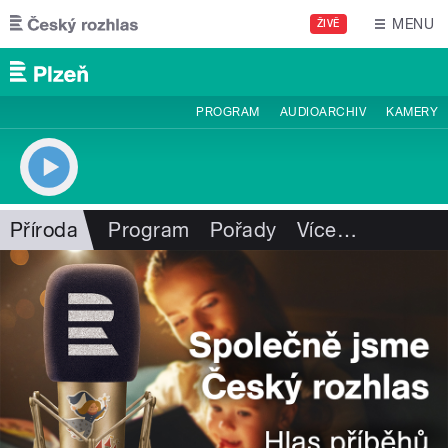
Přejít k hlavnímu obsahu
MENU
ŽIVĚ
PROGRAM
AUDIOARCHIV
KAMERY
Příroda
Program
Pořady
Více
…