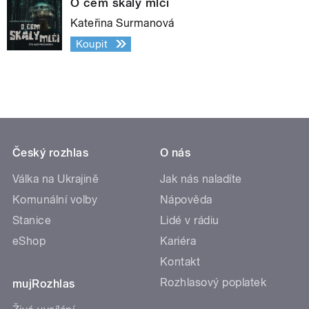
O čem skály mlčí
Kateřina Surmanová
Koupit
Český rozhlas
O nás
Válka na Ukrajině
Jak nás naladíte
Komunální volby
Nápověda
Stanice
Lidé v rádiu
eShop
Kariéra
Kontakt
Rozhlasový poplatek
mujRozhlas