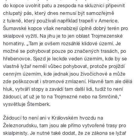
do kopce uvolnit patu a zespoda na skluznici připevnit
chlupatý pás, který dnes nemusí být samozřejmě
z tuleně, který používali například trapeři v Americe.
Šumavské kopce však nenabízejí úplně dobrý terén pro
skialpové vyžití. Na jihu je to jen oblast Trojmezenské
hornatiny. „Tam je ovšem rozsáhlé klidové území. Je
možné se pohybovat pouze po značených trasách, po
hřebenovce. Sjezd je leckde veden územím, kde by se
vlastně lyžař neměl vůbec pohybovat, protože projíždí
cenným územím, kde jednak jsou živočichové a může
zde poškozovat i stromové zmlazení. Hlavně tam ale dělá
hluk, vytváří stopy a zavádí tam další lidi, tudíž to není
žádoucí, ať už je to na Trojmezné nebo na Smrčině,"
vysvětluje
Štemberk.
Žádoucí to není ani v Královském hvozdu na
Železnorudsku, tam jsou ale přímo vytvořené trasy pro
skialpinisty. Je nutné také dodat, že ze zákona se lyžař