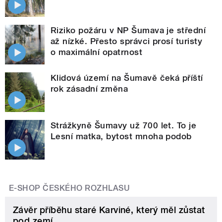
Riziko požáru v NP Šumava je střední
až nízké. Přesto správci prosí turisty
o maximální opatrnost
Klidová území na Šumavě čeká příští
rok zásadní změna
Strážkyně Šumavy už 700 let. To je
Lesní matka, bytost mnoha podob
E-SHOP ČESKÉHO ROZHLASU
Závěr příběhu staré Karviné, který měl zůstat
pod zemí