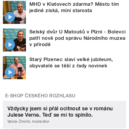
MHD v Klatovech zdarma? Město tím
jedině získá, míní starosta
Selský dvůr U Matoušů v Plzni - Bolevci
patří nově pod správu Národního muzea
v přírodě
Starý Plzenec slaví velké jubileum,
obyvatelé se těší z řady novinek
E-SHOP ČESKÉHO ROZHLASU
Vždycky jsem si přál ocitnout se v románu
Julese Verna. Teď se mi to splnilo.
Václav Žmolík, moderátor