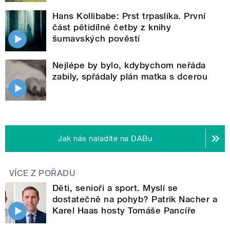
Hans Kollibabe: Prst trpaslíka. První
část pětidílné četby z knihy
šumavských pověstí
Nejlépe by bylo, kdybychom neřáda
zabily, spřádaly plán matka s dcerou
Jak nás naladíte na DABu
VÍCE Z POŘADU
Děti, senioři a sport. Myslí se
dostatečně na pohyb? Patrik Nacher a
Karel Haas hosty Tomáše Pancíře