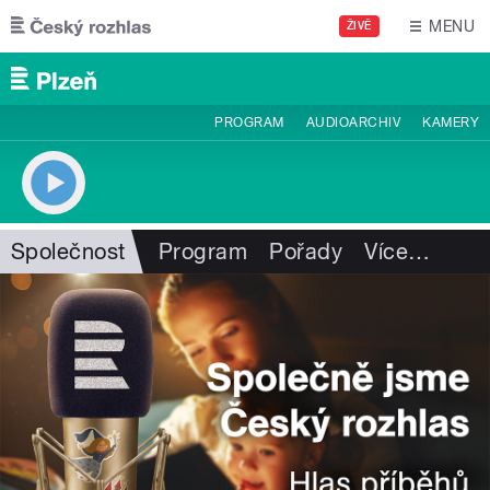
Přejít k hlavnímu obsahu
MENU
ŽIVĚ
PROGRAM
AUDIOARCHIV
KAMERY
Společnost
Program
Pořady
Více
…