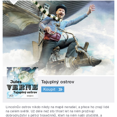
Tajuplný ostrov
Koupit
Lincolnův ostrov nikdo nikdy na mapě nenašel, a přece ho znají lidé
na celém světě. Už déle než sto třicet let na něm prožívají
dobrodružství s pěticí trosečníků, kteří na něm našli útočiště, a