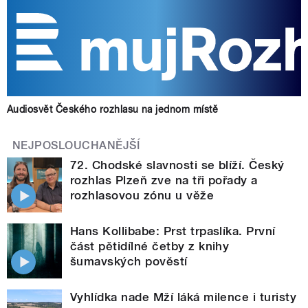
Audiosvět Českého rozhlasu na jednom místě
NEJPOSLOUCHANĚJŠÍ
72. Chodské slavnosti se blíží. Český
rozhlas Plzeň zve na tři pořady a
rozhlasovou zónu u věže
Hans Kollibabe: Prst trpaslíka. První
část pětidílné četby z knihy
šumavských pověstí
Vyhlídka nade Mží láká milence i turisty