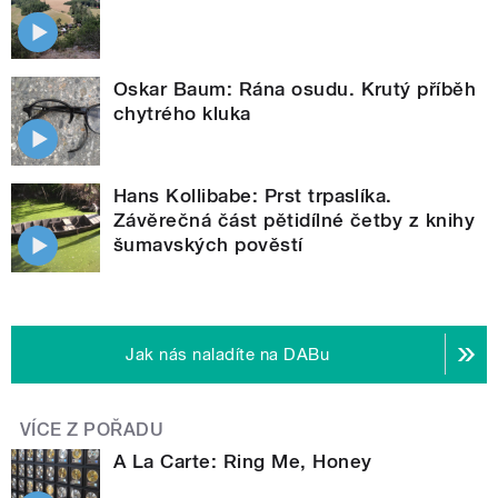
Oskar Baum: Rána osudu. Krutý příběh
chytrého kluka
Hans Kollibabe: Prst trpaslíka.
Závěrečná část pětidílné četby z knihy
šumavských pověstí
Jak nás naladíte na DABu
VÍCE Z POŘADU
A La Carte: Ring Me, Honey