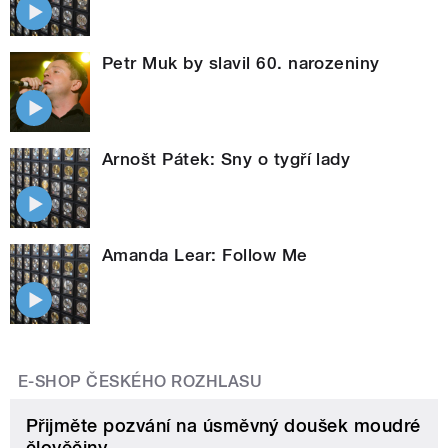
Petr Muk by slavil 60. narozeniny
Arnošt Pátek: Sny o tygří lady
Amanda Lear: Follow Me
E-SHOP ČESKÉHO ROZHLASU
Přijměte pozvání na úsměvný doušek moudré
člověčiny.