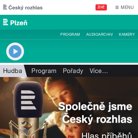
Přejít k hlavnímu obsahu
MENU
ŽIVĚ
PROGRAM
AUDIOARCHIV
KAMERY
Hudba
Program
Pořady
Více
…