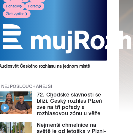
Pohádky
Pořady
Živé vysílání
Audiosvět Českého rozhlasu na jednom místě
NEJPOSLOUCHANĚJŠÍ
72. Chodské slavnosti se
blíží. Český rozhlas Plzeň
zve na tři pořady a
rozhlasovou zónu u věže
Nejmenší chmelnice na
světě je od letoška v Plzni-