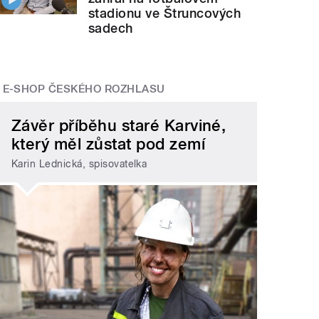
stadionu ve Štruncových
sadech
E-SHOP ČESKÉHO ROZHLASU
Závěr příběhu staré Karviné,
který měl zůstat pod zemí
Karin Lednická, spisovatelka