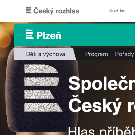
Přejít k hlavnímu obsahu
iRozhlas
Děti a výchova
Program
Pořady