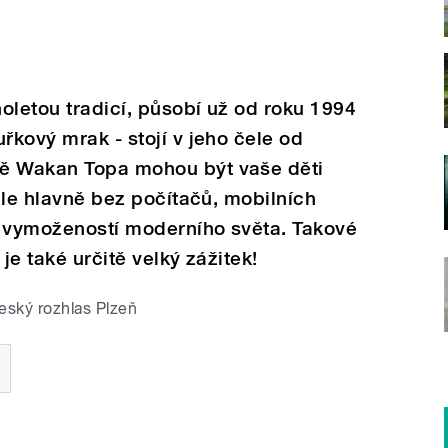
oletou tradicí, působí už od roku 1994
řkový mrak - stojí v jeho čele od
tě Wakan Topa mohou být vaše děti
 ale hlavně bez počítačů, mobilních
ch vymožeností moderního světa. Takové
je také určitě velký zážitek!
eský rozhlas Plzeň