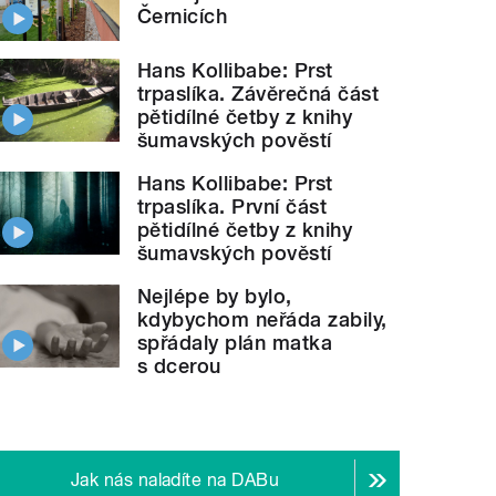
Černicích
Hans Kollibabe: Prst
trpaslíka. Závěrečná část
pětidílné četby z knihy
šumavských pověstí
Hans Kollibabe: Prst
trpaslíka. První část
pětidílné četby z knihy
šumavských pověstí
Nejlépe by bylo,
kdybychom neřáda zabily,
spřádaly plán matka
s dcerou
Jak nás naladíte na DABu