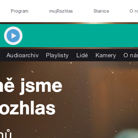
Program
mujRozhlas
Stanice
O r
Audioarchiv
Playlisty
Lidé
Kamery
O ná