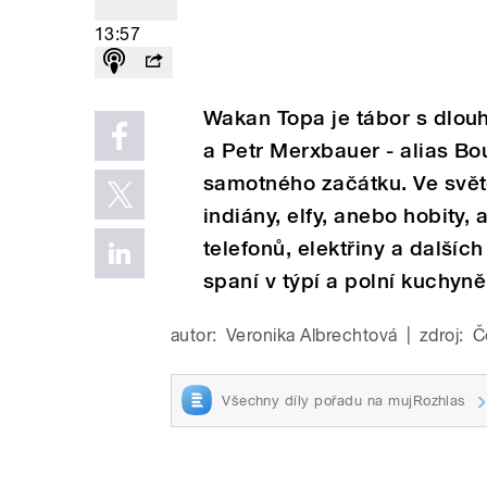
13:57
Wakan Topa je tábor s dlouh
a Petr Merxbauer - alias Bou
samotného začátku. Ve svě
indiány, elfy, anebo hobity,
telefonů, elektřiny a další
spaní v týpí a polní kuchyně 
autor:
Veronika Albrechtová
|
zdroj:
Č
Všechny díly pořadu na mujRozhlas