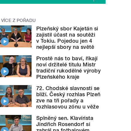
VÍCE Z POŘADU
Plzeňský sbor Kajetán si
zajistil účast na soutěži
v Tokiu. Pojedou jen 4
nejlepší sbory na světě
Prostě nás to baví, říkají
noví držitelé titulu Mistr
tradiční rukodělné výroby
Plzeňského kraje
72. Chodské slavnosti se
blíží. Český rozhlas Plzeň
zve na tři pořady a
rozhlasovou zónu u věže
Splněný sen. Klavírista
Jindřich Rosendorf si
zahrál na fotbalovém