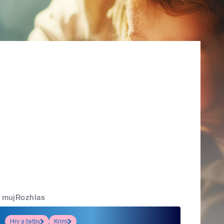
mujRozhlas
Hry a četby
Krimi