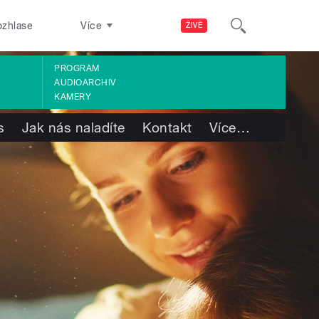
ozhlase
Více
ŽIVĚ
PROGRAM
AUDIOARCHIV
KAMERY
s
Jak nás naladíte
Kontakt
Více
…