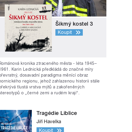
Šikmý kostel 3
Koupit
Románová kronika ztraceného města - léta 1945–
1961. Karin Lednická předkládá do značné míry
převratný, dosavadní paradigma měnící obraz
hornického regionu, jehož zahlazenou historii stále
překrývá tlustá vrstva mýtů a zakořeněných
stereotypů o „černé zemi a rudém kraji“.
Tragédie Liblice
Jiří Havelka
Koupit