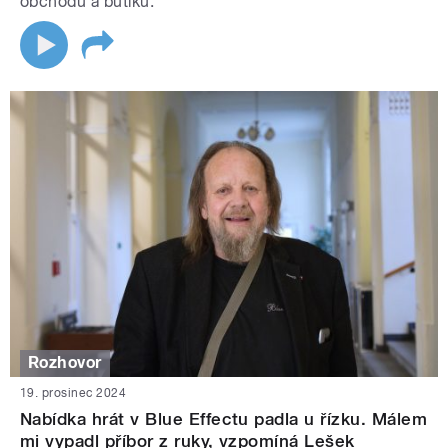
obchodů a butiků.
Rozhovor
19. prosinec 2024
Nabídka hrát v Blue Effectu padla u řízku. Málem
mi vypadl příbor z ruky, vzpomíná Lešek