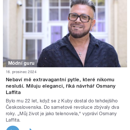
Módní guru
16. prosinec 2024
Nebaví mě extravagantní pytle, které nikomu
nesluší. Miluju eleganci, říká návrhář Osmany
Laffita
Bylo mu 22 let, když se z Kuby dostal do tehdejšího
Československa. Do sametové revoluce zbývaly dva
roky. „Můj život je jako telenovela,“ vypráví Osmany
Laffita.