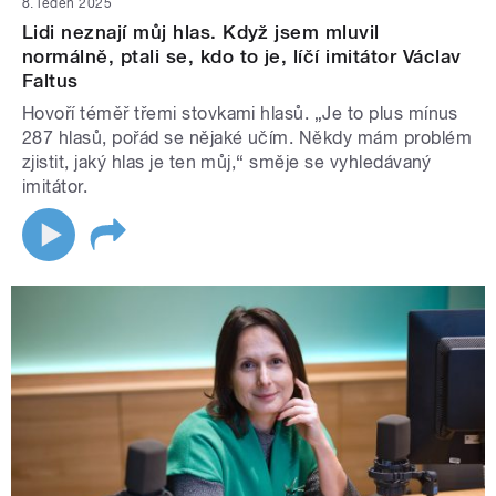
8. leden 2025
Lidi neznají můj hlas. Když jsem mluvil
normálně, ptali se, kdo to je, líčí imitátor Václav
Faltus
Hovoří téměř třemi stovkami hlasů. „Je to plus mínus
287 hlasů, pořád se nějaké učím. Někdy mám problém
zjistit, jaký hlas je ten můj,“ směje se vyhledávaný
imitátor.