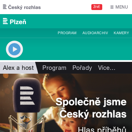
Přejít k hlavnímu obsahu
MENU
ŽIVĚ
PROGRAM
AUDIOARCHIV
KAMERY
Alex a host
Program
Pořady
Více
…