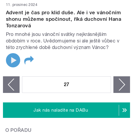
11. prosinec 2024
Advent je čas pro klid duše. Ale i ve vánočním
shonu můžeme spočinout, říká duchovní Hana
Tonzarová
Pro mnohé jsou vánoční svátky nejkrásnějším
obdobím v roce. Uvědomujeme si ale ještě vůbec v
této zrychlené době duchovní význam Vánoc?
STRÁNKY
27
n
zí
Jak nás naladíte na DABu
O POŘADU