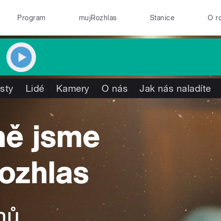
Program
mujRozhlas
Stanice
O r
isty
Lidé
Kamery
O nás
Jak nás naladíte