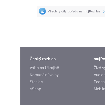
Všechny díly pořadu na mujRozhlas
Český rozhlas
mujRo
Válka na Ukrajině
Živé v
Komunální volby
Audioa
Stanice
Podca
eShop
Mobiln