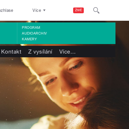
ozhlase
Více
ŽIVĚ
PROGRAM
AUDIOARCHIV
KAMERY
Kontakt
Z vysílání
Více
…