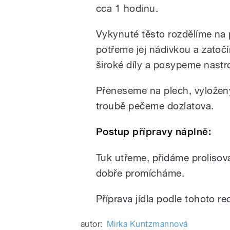
cca 1 hodinu.
Vykynuté těsto rozdělíme na p
potřeme jej nádivkou a zatoč
široké díly a posypeme nas
Přeneseme na plech, vyložen
troubě pečeme dozlatova.
Postup přípravy náplně:
Tuk utřeme, přidáme prolisov
dobře promícháme.
Příprava jídla podle tohoto r
autor:
Mirka Kuntzmannová