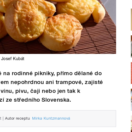
Josef Kubát
 na rodinné pikniky, přímo dělané do
vem nepohrdnou ani trampové, zajisté
ínu, pivu, čaji nebo jen tak k
zí ze středního Slovenska.
t
|
Autor receptu
Mirka Kuntzmannová