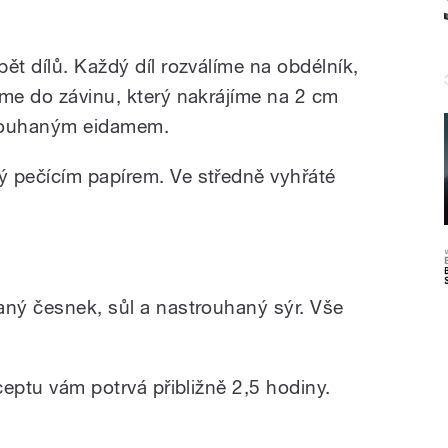
ět dílů. Každý díl rozválíme na obdélník,
íme do závinu, který nakrájíme na 2 cm
trouhaným eidamem.
ý pečícím papírem. Ve středně vyhřáté
aný česnek, sůl a nastrouhaný sýr. Vše
eceptu vám potrvá přibližně 2,5 hodiny.