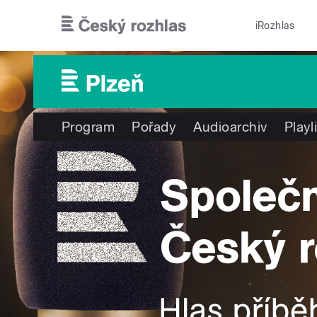
Přejít k hlavnímu obsahu
iRozhlas
Program
Pořady
Audioarchiv
Playl