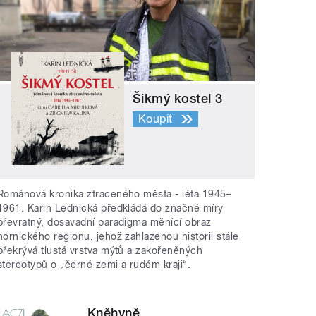
Šikmý kostel 3
Koupit
Románová kronika ztraceného města - léta 1945–
1961. Karin Lednická předkládá do značné míry
převratný, dosavadní paradigma měnící obraz
hornického regionu, jehož zahlazenou historii stále
překrývá tlustá vrstva mýtů a zakořeněných
stereotypů o „černé zemi a rudém kraji“.
Kněhyně