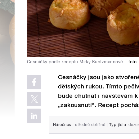
Cesnáčky podle receptu Mirky Kuntzmannové
|
foto:
Cesnáčky jsou jako stvořené
dětských rukou. Tímto peči
bude chutnat i návštěvám k v
„zakousnutí“. Recept pochá
Náročnost
středně obtížné
|
Typ jídla
dezer