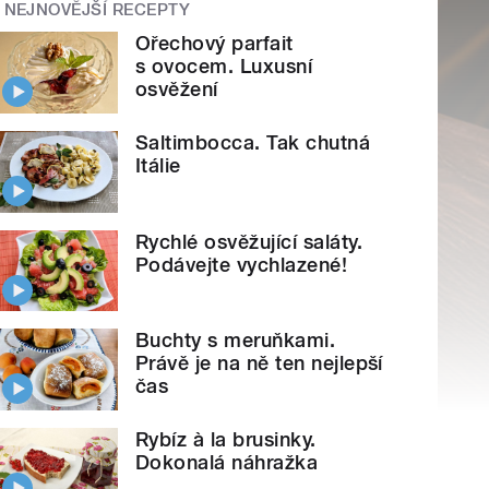
NEJNOVĚJŠÍ RECEPTY
Ořechový parfait
s ovocem. Luxusní
osvěžení
Saltimbocca. Tak chutná
Itálie
Rychlé osvěžující saláty.
Podávejte vychlazené!
Buchty s meruňkami.
Právě je na ně ten nejlepší
čas
Rybíz à la brusinky.
Dokonalá náhražka