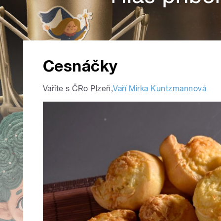
Cesnáčky
Vaříte s ČRo Plzeň
,
Vaří Mirka Kuntzmannová