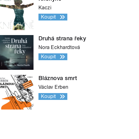
Kaczi
Koupit
Druhá strana řeky
Nora Eckhardtová
Koupit
Bláznova smrt
Václav Erben
Koupit