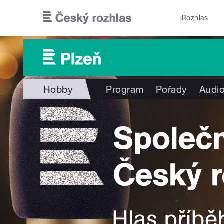
Přejít k hlavnímu obsahu
iRozhlas
Hobby
Program
Pořady
Audio