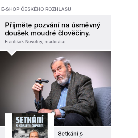
E-SHOP ČESKÉHO ROZHLASU
Přijměte pozvání na úsměvný
doušek moudré člověčiny.
František Novotný, moderátor
Setkání s