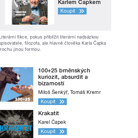
Karlem Čapkem
Koupit
Literární fikce, pokus přiblížit literární nadsázkou
spisovatele, filozofa, ale hlavně člověka Karla Čapka
trochu jinou formou.
100+25 brněnských
kuriozit, absurdit a
bizarností
Miloš Šenkýř, Tomáš Kremr
Koupit
Krakatit
Karel Čapek
Koupit