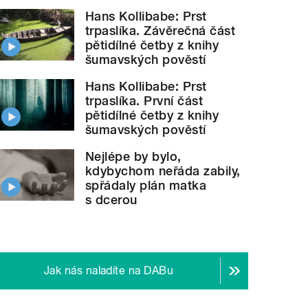
Hans Kollibabe: Prst
trpaslíka. Závěrečná část
pětidílné četby z knihy
šumavských pověstí
Hans Kollibabe: Prst
trpaslíka. První část
pětidílné četby z knihy
šumavských pověstí
Nejlépe by bylo,
kdybychom neřáda zabily,
spřádaly plán matka
s dcerou
Jak nás naladíte na DABu