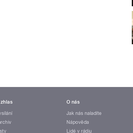
zhlas
O nás
ysílání
Jak nás naladíte
rchiv
Nápověda
sty
Lidé v rádiu