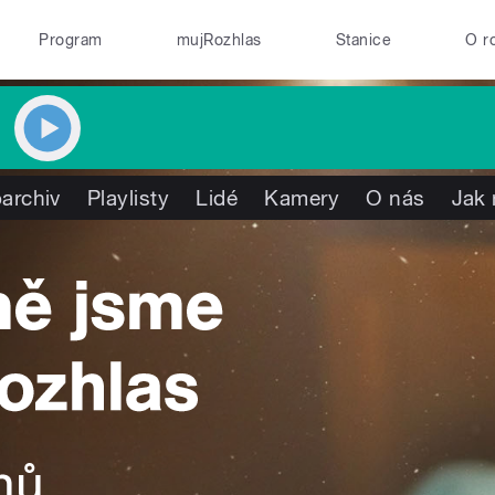
Program
mujRozhlas
Stanice
O r
archiv
Playlisty
Lidé
Kamery
O nás
Jak 