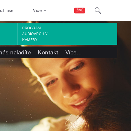
ozhlase
Více
ŽIVĚ
PROGRAM
AUDIOARCHIV
KAMERY
nás naladíte
Kontakt
Více
…