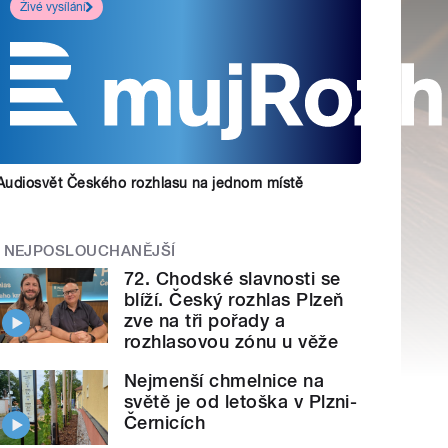
Živé vysílání
Audiosvět Českého rozhlasu na jednom místě
NEJPOSLOUCHANĚJŠÍ
72. Chodské slavnosti se
blíží. Český rozhlas Plzeň
zve na tři pořady a
rozhlasovou zónu u věže
Nejmenší chmelnice na
světě je od letoška v Plzni-
Černicích