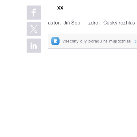
xx
autor:
Jiří Šobr
|
zdroj:
Český rozhlas
Všechny díly pořadu na mujRozhlas