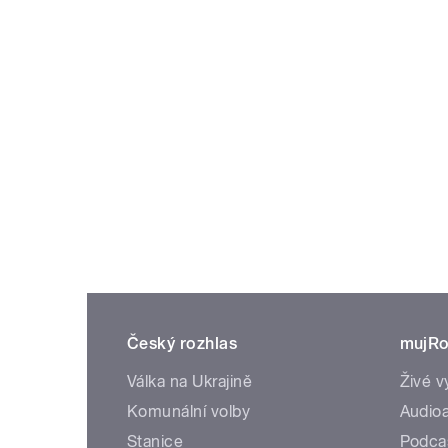
Český rozhlas
mujRo
Válka na Ukrajině
Živé v
Komunální volby
Audioa
Stanice
Podca